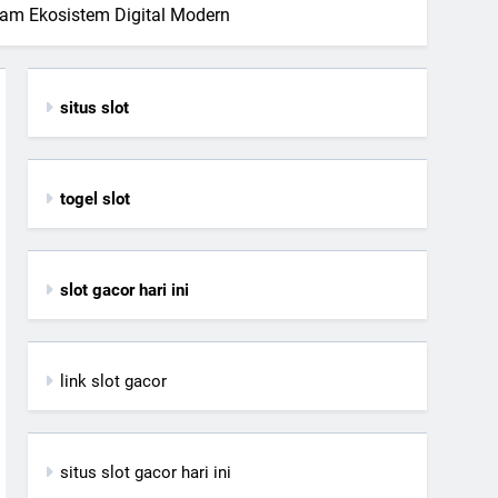
lam Ekosistem Digital Modern
situs slot
togel slot
slot gacor hari ini
link slot gacor
situs slot gacor hari ini