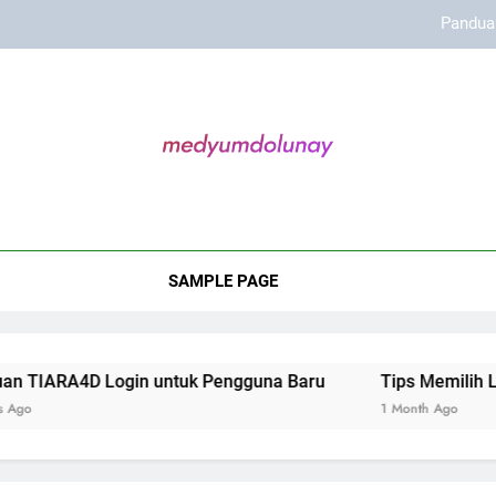
Pandua
Tips Memil
EDWINSLOT Login Alternatif sebaga
LEBAH4D sebagai Platform Digital
yum Dolunay
Pandua
Layanan Konsultasi Spiritual Di Medyum Dolunay.
Tips Memil
SAMPLE PAGE
EDWINSLOT Login Alternatif sebaga
 Login untuk Pengguna Baru
Tips Memilih Link Alterna
1 Month Ago