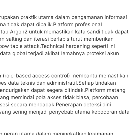
erupakan praktik utama dalam pengamanan informasi
a tidak dapat dibalik.Platform profesional
atau Argon2 untuk memastikan kata sandi tidak dapat
salting dan iterasi berlapis turut memberikan
bow table attack.Technical hardening seperti ini
ata global terjadi akibat lemahnya proteksi akun
ran (role-based access control) membantu memastikan
s data teknis dan administratif.Setiap tindakan
 mencurigakan dapat segera ditindak.Platform matang
ang memindai pola akses tidak biasa, percobaan
k sesi secara mendadak.Penerapan deteksi dini
on yang sering menjadi penyebab utama kebocoran data
kan peran utama dalam meningkatkan keamanan