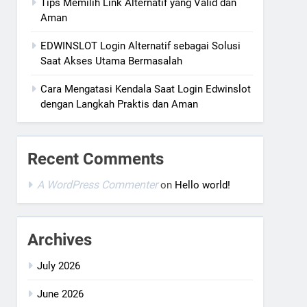
Tips Memilih Link Alternatif yang Valid dan
Aman
EDWINSLOT Login Alternatif sebagai Solusi
Saat Akses Utama Bermasalah
Cara Mengatasi Kendala Saat Login Edwinslot
dengan Langkah Praktis dan Aman
Recent Comments
A WordPress Commenter
on
Hello world!
Archives
July 2026
June 2026