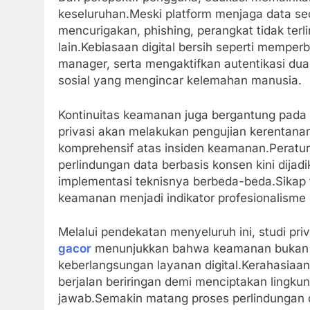
keseluruhan.Meski platform menjaga data sec
mencurigakan, phishing, perangkat tidak terl
lain.Kebiasaan digital bersih seperti mempe
manager, serta mengaktifkan autentikasi du
sosial yang mengincar kelemahan manusia.
Kontinuitas keamanan juga bergantung pada p
privasi akan melakukan pengujian kerentanan
komprehensif atas insiden keamanan.Peraturan
perlindungan data berbasis konsen kini dija
implementasi teknisnya berbeda-beda.Sikap 
keamanan menjadi indikator profesionalisme 
Melalui pendekatan menyeluruh ini, studi pri
gacor
menunjukkan bahwa keamanan bukan se
keberlangsungan layanan digital.Kerahasiaan
berjalan beriringan demi menciptakan lingk
jawab.Semakin matang proses perlindungan d