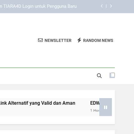
n TIARA4D Login untuk Pengguna Baru
ih Link Alternatif yang Valid dan Aman
i Solusi Saat Akses Utama Bermasalah
NEWSLETTER
RANDOM NEWS
 dengan Layanan yang Lebih Konsisten
n TIARA4D Login untuk Pengguna Baru
ih Link Alternatif yang Valid dan Aman
i Solusi Saat Akses Utama Bermasalah
tif yang Valid dan Aman
EDWINSLOT Login Alternatif se
1 Month Ago