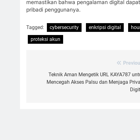
memastikan bahwa pengalaman digital dapat
pribadi penggunanya.
Tagged:
cybersecurity
enkripsi digital
hou
proteksi akun
Previou
Post
navigation
Teknik Aman Mengetik URL KAYA787 unt
Mencegah Akses Palsu dan Menjaga Priva
Digi