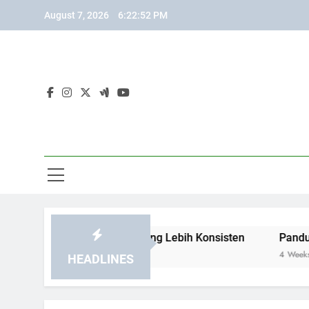
Skip
August 7, 2026
6:22:53 PM
to
content
Med
Dapatkan 
dengan Layanan yang Lebih Konsisten
Panduan TIARA4D
4 Weeks Ago
HEADLINES