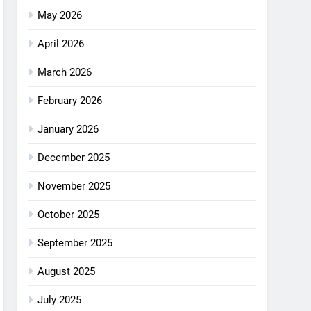
May 2026
April 2026
March 2026
February 2026
January 2026
December 2025
November 2025
October 2025
September 2025
August 2025
July 2025