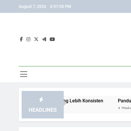
Skip
August 7, 2026
6:57:01 PM
to
content
Med
Dapatkan 
dengan Layanan yang Lebih Konsisten
Panduan TIARA4D
4 Weeks Ago
HEADLINES