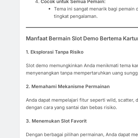
Cocok untuk Semua Pemain:
Tema ini sangat menarik bagi pemain d
tingkat pengalaman.
Manfaat Bermain Slot Demo Bertema Kartu
1. Eksplorasi Tanpa Risiko
Slot demo memungkinkan Anda menikmati tema kar
menyenangkan tanpa mempertaruhkan uang sungg
2. Memahami Mekanisme Permainan
Anda dapat mempelajari fitur seperti wild, scatter
dengan cara yang santai dan bebas risiko.
3. Menemukan Slot Favorit
Dengan berbagai pilihan permainan, Anda dapat 