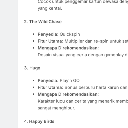
Cocok untuk penggemar kartun dewasa den
yang kental.
2. The Wild Chase
Penyedia:
Quickspin
Fitur Utama:
Multiplier dan re-spin untuk s
Mengapa Direkomendasikan:
Desain visual yang ceria dengan gameplay d
3. Hugo
Penyedia:
Play’n GO
Fitur Utama:
Bonus berburu harta karun dan 
Mengapa Direkomendasikan:
Karakter lucu dan cerita yang menarik memb
sangat menghibur.
4. Happy Birds