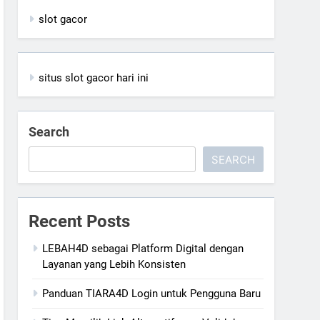
slot gacor
situs slot gacor hari ini
Search
SEARCH
Recent Posts
LEBAH4D sebagai Platform Digital dengan
Layanan yang Lebih Konsisten
Panduan TIARA4D Login untuk Pengguna Baru