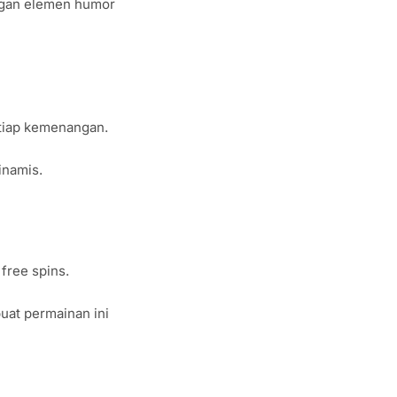
gan elemen humor
etiap kemenangan.
inamis.
free spins.
uat permainan ini