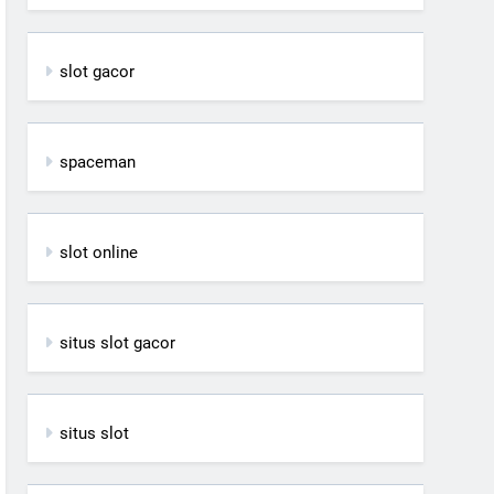
slot gacor
spaceman
slot online
situs slot gacor
situs slot