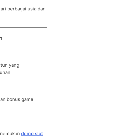
ari berbagai usia dan
n
tun yang
uhan.
, dan bonus game
menemukan
demo slot