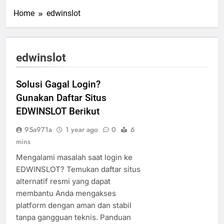
Home
edwinslot
edwinslot
Solusi Gagal Login?
Gunakan Daftar Situs
EDWINSLOT Berikut
95a971a
1 year ago
0
6
mins
Mengalami masalah saat login ke
EDWINSLOT? Temukan daftar situs
alternatif resmi yang dapat
membantu Anda mengakses
platform dengan aman dan stabil
tanpa gangguan teknis. Panduan