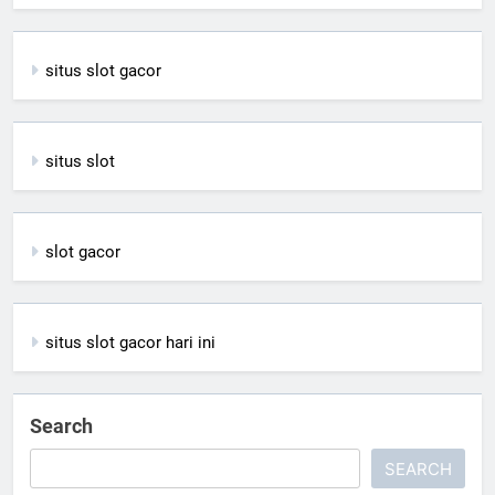
situs slot gacor
situs slot
slot gacor
situs slot gacor hari ini
Search
SEARCH