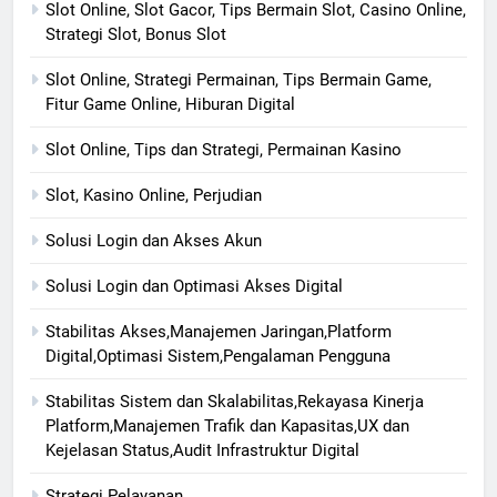
Slot Online, Slot Gacor, Tips Bermain Slot, Casino Online,
Strategi Slot, Bonus Slot
Slot Online, Strategi Permainan, Tips Bermain Game,
Fitur Game Online, Hiburan Digital
Slot Online, Tips dan Strategi, Permainan Kasino
Slot, Kasino Online, Perjudian
Solusi Login dan Akses Akun
Solusi Login dan Optimasi Akses Digital
Stabilitas Akses,Manajemen Jaringan,Platform
Digital,Optimasi Sistem,Pengalaman Pengguna
Stabilitas Sistem dan Skalabilitas,Rekayasa Kinerja
Platform,Manajemen Trafik dan Kapasitas,UX dan
Kejelasan Status,Audit Infrastruktur Digital
Strategi Pelayanan