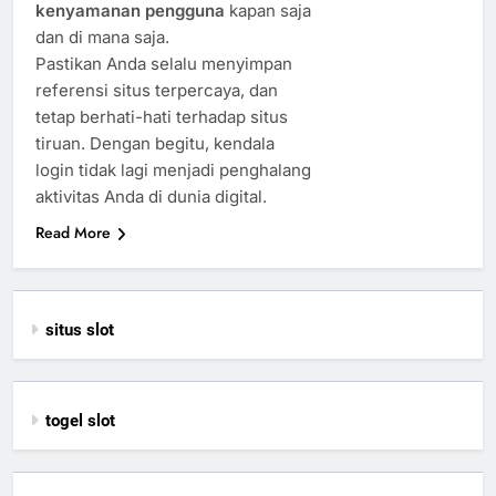
kenyamanan pengguna
kapan saja
dan di mana saja.
Pastikan Anda selalu menyimpan
referensi situs terpercaya, dan
tetap berhati-hati terhadap situs
tiruan. Dengan begitu, kendala
login tidak lagi menjadi penghalang
aktivitas Anda di dunia digital.
Read More
situs slot
togel slot