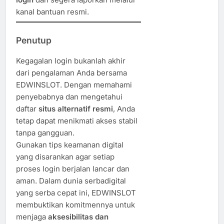
kanal bantuan resmi.
Penutup
Kegagalan login bukanlah akhir
dari pengalaman Anda bersama
EDWINSLOT. Dengan memahami
penyebabnya dan mengetahui
daftar
situs alternatif resmi
, Anda
tetap dapat menikmati akses stabil
tanpa gangguan.
Gunakan tips keamanan digital
yang disarankan agar setiap
proses login berjalan lancar dan
aman. Dalam dunia serbadigital
yang serba cepat ini, EDWINSLOT
membuktikan komitmennya untuk
menjaga
aksesibilitas dan