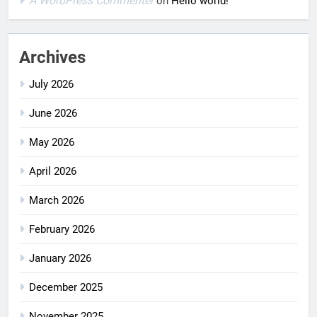
A WordPress Commenter
on
Hello world!
Archives
July 2026
June 2026
May 2026
April 2026
March 2026
February 2026
January 2026
December 2025
November 2025