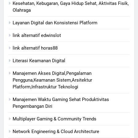
Kesehatan, Kebugaran, Gaya Hidup Sehat, Aktivitas Fisik,
Olahraga
Layanan Digital dan Konsistensi Platform
link alternatif edwinslot
link alternatif horas88
Literasi Keamanan Digital
Manajemen Akses Digital,Pengalaman
Pengguna,Keamanan Sistem,Arsitektur
Platform,Infrastruktur Teknologi
Manajemen Waktu Gaming Sehat Produktivitas
Pengembangan Diri
Multiplayer Gaming & Community Trends
Network Engineering & Cloud Architecture