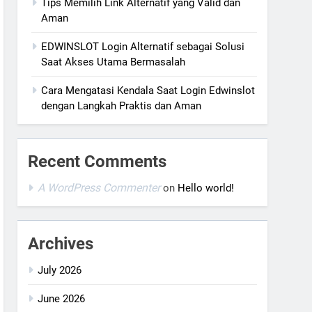
Tips Memilih Link Alternatif yang Valid dan
Aman
EDWINSLOT Login Alternatif sebagai Solusi
Saat Akses Utama Bermasalah
Cara Mengatasi Kendala Saat Login Edwinslot
dengan Langkah Praktis dan Aman
Recent Comments
A WordPress Commenter
on
Hello world!
Archives
July 2026
June 2026