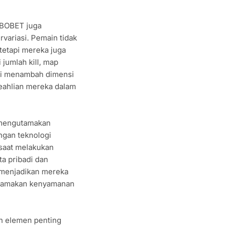
SBOBET juga
variasi. Pemain tidak
tetapi mereka juga
 jumlah kill, map
 Ini menambah dimensi
eahlian mereka dalam
 mengutamakan
gan teknologi
saat melakukan
ta pribadi dan
g menjadikan mereka
gutamakan kenyamanan
h elemen penting