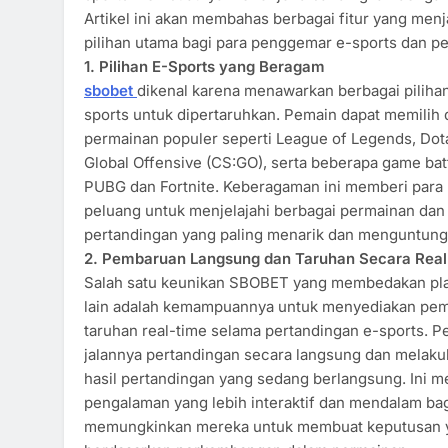
Artikel ini akan membahas berbagai fitur yang me
pilihan utama bagi para penggemar e-sports dan pe
1. Pilihan E-Sports yang Beragam
sbobet
dikenal karena menawarkan berbagai piliha
sports untuk dipertaruhkan. Pemain dapat memilih 
permainan populer seperti League of Legends, Dota
Global Offensive (CS:GO), serta beberapa game batt
PUBG dan Fortnite. Keberagaman ini memberi para
peluang untuk menjelajahi berbagai permainan d
pertandingan yang paling menarik dan menguntung
2. Pembaruan Langsung dan Taruhan Secara Rea
Salah satu keunikan SBOBET yang membedakan plat
lain adalah kemampuannya untuk menyediakan pe
taruhan real-time selama pertandingan e-sports. P
jalannya pertandingan secara langsung dan melaku
hasil pertandingan yang sedang berlangsung. Ini 
pengalaman yang lebih interaktif dan mendalam bag
memungkinkan mereka untuk membuat keputusan y