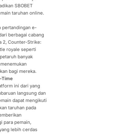
njadikan SBOBET
main taruhan online.
n pertandingan e-
dari berbagai cabang
 2, Counter-Strike:
le royale seperti
 petaruh banyak
an menemukan
kan bagi mereka.
l-Time
form ini dari yang
mbaruan langsung dan
emain dapat mengikuti
kan taruhan pada
memberikan
i para pemain,
ang lebih cerdas