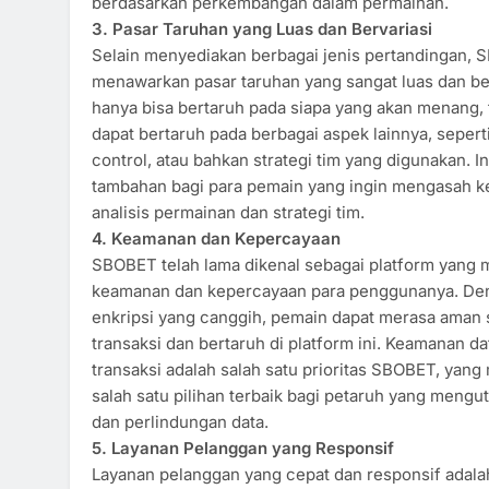
berdasarkan perkembangan dalam permainan.
3. Pasar Taruhan yang Luas dan Bervariasi
Selain menyediakan berbagai jenis pertandingan, 
menawarkan pasar taruhan yang sangat luas dan ber
hanya bisa bertaruh pada siapa yang akan menang, 
dapat bertaruh pada berbagai aspek lainnya, seperti
control, atau bahkan strategi tim yang digunakan.
tambahan bagi para pemain yang ingin mengasah k
analisis permainan dan strategi tim.
4. Keamanan dan Kepercayaan
SBOBET telah lama dikenal sebagai platform yang
keamanan dan kepercayaan para penggunanya. Den
enkripsi yang canggih, pemain dapat merasa aman 
transaksi dan bertaruh di platform ini. Keamanan da
transaksi adalah salah satu prioritas SBOBET, yan
salah satu pilihan terbaik bagi petaruh yang men
dan perlindungan data.
5. Layanan Pelanggan yang Responsif
Layanan pelanggan yang cepat dan responsif adala