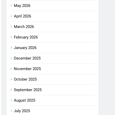
May 2026
April 2026
March 2026
February 2026
January 2026
December 2025
November 2025
October 2025
September 2025
August 2025
July 2025