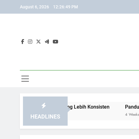
Skip
August 6, 2026
12:26:50 PM
to
content
Med
Dapatkan 
dengan Layanan yang Lebih Konsisten
Panduan TIARA4D
4 Weeks Ago
HEADLINES