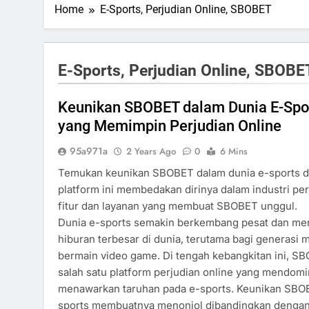
Home
E-Sports, Perjudian Online, SBOBET
E-Sports, Perjudian Online, SBOBE
Keunikan SBOBET dalam Dunia E-Spor
yang Memimpin Perjudian Online
95a971a
2 Years Ago
0
6 Mins
Temukan keunikan SBOBET dalam dunia e-sports 
platform ini membedakan dirinya dalam industri perj
fitur dan layanan yang membuat SBOBET unggul.
Dunia e-sports semakin berkembang pesat dan menj
hiburan terbesar di dunia, terutama bagi generasi
bermain video game. Di tengah kebangkitan ini, S
salah satu platform perjudian online yang mendom
menawarkan taruhan pada e-sports. Keunikan SBO
sports membuatnya menonjol dibandingkan dengan 