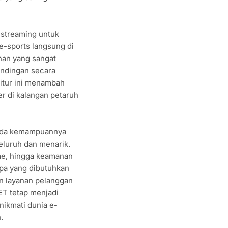
 streaming untuk
-sports langsung di
han yang sangat
andingan secara
Fitur ini menambah
 di kalangan petaruh
pada kemampuannya
luruh dan menarik.
ime, hingga keamanan
pa yang dibutuhkan
an layanan pelanggan
ET tetap menjadi
nikmati dunia e-
.