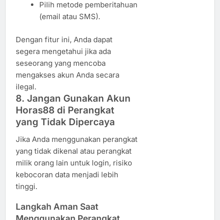
Pilih metode pemberitahuan
(email atau SMS).
Dengan fitur ini, Anda dapat
segera mengetahui jika ada
seseorang yang mencoba
mengakses akun Anda secara
ilegal.
8. Jangan Gunakan Akun
Horas88 di Perangkat
yang Tidak Dipercaya
Jika Anda menggunakan perangkat
yang tidak dikenal atau perangkat
milik orang lain untuk login, risiko
kebocoran data menjadi lebih
tinggi.
Langkah Aman Saat
Menggunakan Perangkat