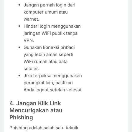
Jangan pernah login dari
komputer umum atau
warnet.
Hindari login menggunakan
jaringan WiFi publik tanpa
VPN.
Gunakan koneksi pribadi
yang lebih aman seperti
WiFi rumah atau data
seluler.
Jika terpaksa menggunakan
perangkat lain, pastikan
Anda logout setelah selesai.
4. Jangan Klik Link
Mencurigakan atau
Phishing
Phishing adalah salah satu teknik