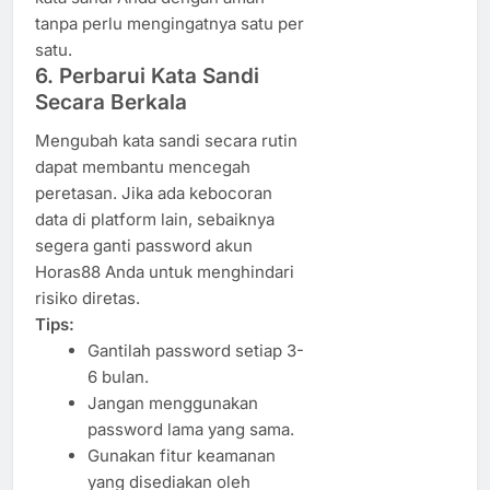
tanpa perlu mengingatnya satu per
satu.
6. Perbarui Kata Sandi
Secara Berkala
Mengubah kata sandi secara rutin
dapat membantu mencegah
peretasan. Jika ada kebocoran
data di platform lain, sebaiknya
segera ganti password akun
Horas88 Anda untuk menghindari
risiko diretas.
Tips:
Gantilah password setiap 3-
6 bulan.
Jangan menggunakan
password lama yang sama.
Gunakan fitur keamanan
yang disediakan oleh