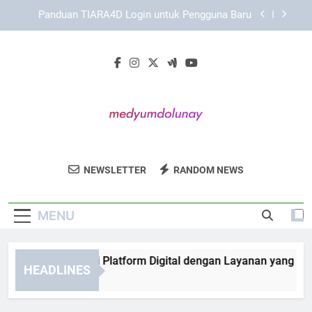
Skip
Tips Memilih Link Alternatif yang Valid dan Aman
to
content
EDWINSLOT Login Alternatif sebagai Solusi Saat
Akses Utama Bermasalah
LEBAH4D sebagai Platform Digital dengan
Layanan yang Lebih Konsisten
Panduan TIARA4D Login untuk Pengguna Baru
Tips Memilih Link Alternatif yang Valid dan Aman
Medyum Dolunay
Dapatkan Layanan Konsultasi Spiritual Di
EDWINSLOT Login Alternatif sebagai Solusi Saat
NEWSLETTER
RANDOM NEWS
Akses Utama Bermasalah
Medyum Dolunay.
MENU
BAH4D sebagai Platform Digital dengan Layanan yang Lebih 
HEADLINES
Weeks Ago