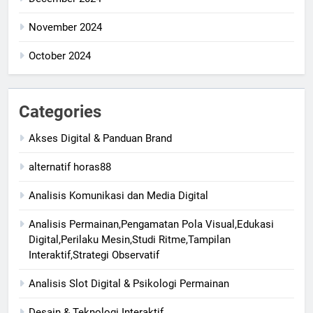
November 2024
October 2024
Categories
Akses Digital & Panduan Brand
alternatif horas88
Analisis Komunikasi dan Media Digital
Analisis Permainan,Pengamatan Pola Visual,Edukasi
Digital,Perilaku Mesin,Studi Ritme,Tampilan
Interaktif,Strategi Observatif
Analisis Slot Digital & Psikologi Permainan
Desain & Teknologi Interaktif