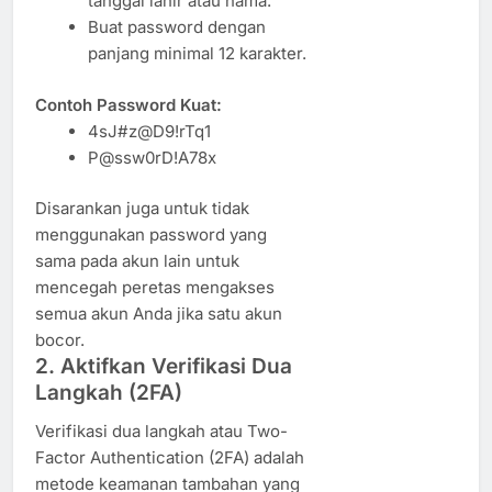
tanggal lahir atau nama.
Buat password dengan
panjang minimal 12 karakter.
Contoh Password Kuat:
4sJ#z@D9!rTq1
P@ssw0rD!A78x
Disarankan juga untuk tidak
menggunakan password yang
sama pada akun lain untuk
mencegah peretas mengakses
semua akun Anda jika satu akun
bocor.
2. Aktifkan Verifikasi Dua
Langkah (2FA)
Verifikasi dua langkah atau Two-
Factor Authentication (2FA) adalah
metode keamanan tambahan yang