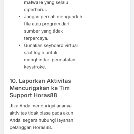
malware
yang selalu
diperbarui.
Jangan pernah mengunduh
file atau program dari
sumber yang tidak
terpercaya.
Gunakan keyboard virtual
saat login untuk
menghindari pencatatan
keystroke.
10. Laporkan Aktivitas
Mencurigakan ke Tim
Support Horas88
Jika Anda mencurigai adanya
aktivitas tidak biasa pada akun
Anda, segera hubungi layanan
pelanggan Horas88.