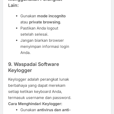
Lain:
Gunakan
mode incognito
atau
private browsing
.
Pastikan Anda logout
setelah selesai.
Jangan biarkan browser
menyimpan informasi login
Anda.
9. Waspadai Software
Keylogger
Keylogger adalah perangkat lunak
berbahaya yang dapat merekam
setiap ketikan keyboard Anda,
termasuk username dan password.
Cara Menghindari Keylogger:
Gunakan
antivirus dan anti-