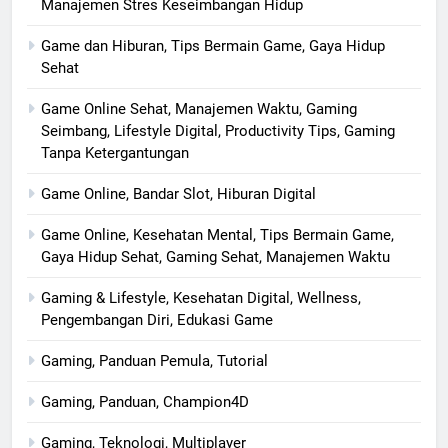
Manajemen Stres Keseimbangan Hidup
Game dan Hiburan, Tips Bermain Game, Gaya Hidup
Sehat
Game Online Sehat, Manajemen Waktu, Gaming
Seimbang, Lifestyle Digital, Productivity Tips, Gaming
Tanpa Ketergantungan
Game Online, Bandar Slot, Hiburan Digital
Game Online, Kesehatan Mental, Tips Bermain Game,
Gaya Hidup Sehat, Gaming Sehat, Manajemen Waktu
Gaming & Lifestyle, Kesehatan Digital, Wellness,
Pengembangan Diri, Edukasi Game
Gaming, Panduan Pemula, Tutorial
Gaming, Panduan, Champion4D
Gaming, Teknologi, Multiplayer