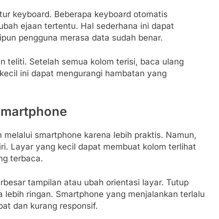
tur keyboard. Beberapa keyboard otomatis
ah ejaan tertentu. Hal sederhana ini dapat
ipun pengguna merasa data sudah benar.
teliti. Setelah semua kolom terisi, baca ulang
ecil ini dapat mengurangi hambatan yang
 Smartphone
melalui smartphone karena lebih praktis. Namun,
ri. Layar yang kecil dapat membuat kolom terlihat
ng terbaca.
besar tampilan atau ubah orientasi layar. Tutup
ja lebih ringan. Smartphone yang menjalankan terlalu
at dan kurang responsif.