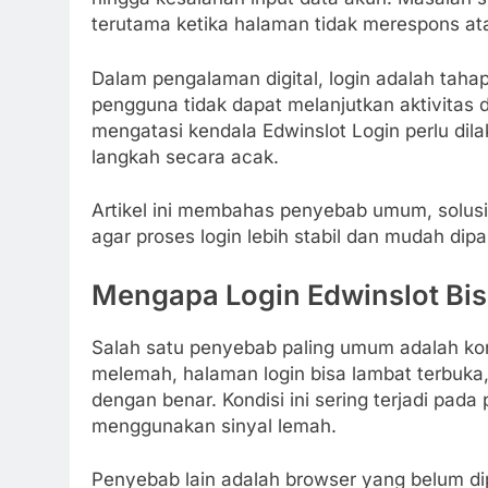
terutama ketika halaman tidak merespons ata
Dalam pengalaman digital, login adalah tahap
pengguna tidak dapat melanjutkan aktivitas
mengatasi kendala Edwinslot Login perlu di
langkah secara acak.
Artikel ini membahas penyebab umum, solusi 
agar proses login lebih stabil dan mudah dip
Mengapa Login Edwinslot Bi
Salah satu penyebab paling umum adalah konek
melemah, halaman login bisa lambat terbuka, 
dengan benar. Kondisi ini sering terjadi pad
menggunakan sinyal lemah.
Penyebab lain adalah browser yang belum d