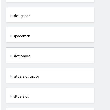
slot gacor
spaceman
slot online
situs slot gacor
situs slot