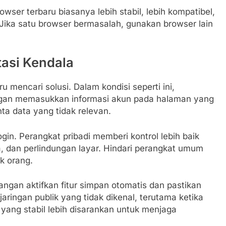
wser terbaru biasanya lebih stabil, lebih kompatibel,
. Jika satu browser bermasalah, gunakan browser lain
asi Kendala
u mencari solusi. Dalam kondisi seperti ini,
angan memasukkan informasi akun pada halaman yang
ta data yang tidak relevan.
in. Perangkat pribadi memberi kontrol lebih baik
, dan perlindungan layar. Hindari perangkat umum
k orang.
ngan aktifkan fitur simpan otomatis dan pastikan
 jaringan publik yang tidak dikenal, terutama ketika
yang stabil lebih disarankan untuk menjaga