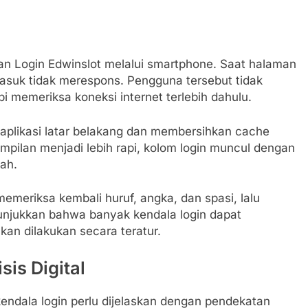
n Login Edwinslot melalui smartphone. Saat halaman
masuk tidak merespons. Pengguna tersebut tidak
i memeriksa koneksi internet terlebih dahulu.
a aplikasi latar belakang dan membersihkan cache
pilan menjadi lebih rapi, kolom login muncul dengan
dah.
meriksa kembali huruf, angka, dan spasi, lalu
unjukkan bahwa banyak kendala login dapat
kan dilakukan secara teratur.
is Digital
ndala login perlu dijelaskan dengan pendekatan