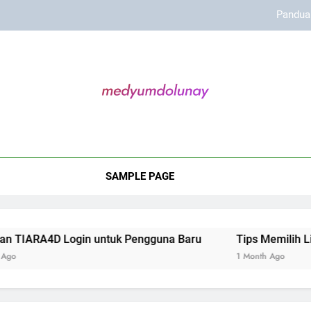
Pandua
Tips Memil
EDWINSLOT Login Alternatif sebaga
LEBAH4D sebagai Platform Digital
yum Dolunay
Pandua
Layanan Konsultasi Spiritual Di Medyum Dolunay.
Tips Memil
SAMPLE PAGE
EDWINSLOT Login Alternatif sebaga
ogin untuk Pengguna Baru
Tips Memilih Link Alternati
1 Month Ago