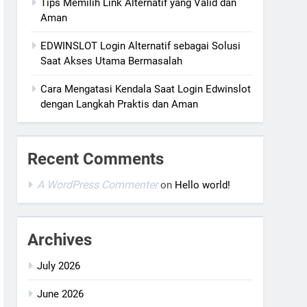
Tips Memilih Link Alternatif yang Valid dan
Aman
EDWINSLOT Login Alternatif sebagai Solusi
Saat Akses Utama Bermasalah
Cara Mengatasi Kendala Saat Login Edwinslot
dengan Langkah Praktis dan Aman
Recent Comments
A WordPress Commenter
on
Hello world!
Archives
July 2026
June 2026