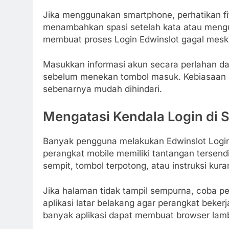
Jika menggunakan smartphone, perhatikan fi
menambahkan spasi setelah kata atau mengub
membuat proses Login Edwinslot gagal mesk
Masukkan informasi akun secara perlahan dan 
sebelum menekan tombol masuk. Kebiasaan k
sebenarnya mudah dihindari.
Mengatasi Kendala Login di
Banyak pengguna melakukan Edwinslot Login 
perangkat mobile memiliki tantangan tersendi
sempit, tombol terpotong, atau instruksi kura
Jika halaman tidak tampil sempurna, coba per
aplikasi latar belakang agar perangkat beker
banyak aplikasi dapat membuat browser lamb