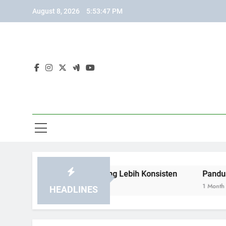
Skip
August 8, 2026
5:53:48 PM
to
content
Med
Dapatkan 
engan Layanan yang Lebih Konsisten
Panduan TIARA4D L
1 Month Ago
HEADLINES