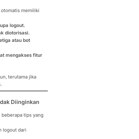
 otomatis memiliki
upa logout.
 diotorisasi.
etiga atau bot
t mengakses fitur
un, terutama jika
.
dak Diinginkan
t beberapa tips yang
 logout dari