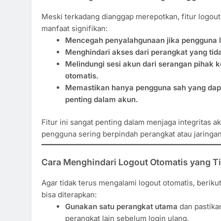
Meski terkadang dianggap merepotkan, fitur logout
manfaat signifikan:
Mencegah penyalahgunaan jika pengguna l
Menghindari akses dari perangkat yang tidak
Melindungi sesi akun dari serangan pihak k
otomatis.
Memastikan hanya pengguna sah yang dapa
penting dalam akun.
Fitur ini sangat penting dalam menjaga integritas ak
pengguna sering berpindah perangkat atau jaringan
Cara Menghindari Logout Otomatis yang Ti
Agar tidak terus mengalami logout otomatis, beriku
bisa diterapkan:
Gunakan satu perangkat utama
dan pastikan
perangkat lain sebelum login ulang.