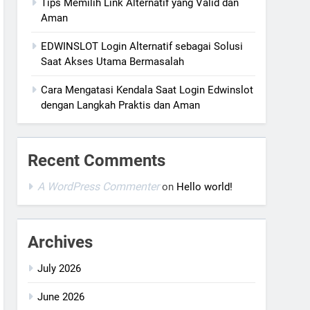
Tips Memilih Link Alternatif yang Valid dan
Aman
EDWINSLOT Login Alternatif sebagai Solusi
Saat Akses Utama Bermasalah
Cara Mengatasi Kendala Saat Login Edwinslot
dengan Langkah Praktis dan Aman
Recent Comments
A WordPress Commenter
on
Hello world!
Archives
July 2026
June 2026