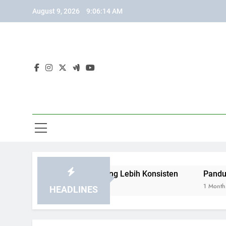
Skip
August 9, 2026
9:06:15 AM
to
content
Med
Dapatkan 
dengan Layanan yang Lebih Konsisten
Panduan TIARA4D
1 Month Ago
HEADLINES