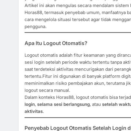
Artikel ini akan mengulas secara mendalam sistem 
Horas88, termasuk penyebab umum, manfaatnya ba
cara mengelola situasi tersebut agar tidak mengg
pengguna.
Apa Itu Logout Otomatis?
Logout otomatis adalah fitur keamanan yang diran
sesi login setelah periode waktu tertentu tanpa akt
saat terdeteksi aktivitas mencurigakan dari perangk
tertentu.Fitur ini digunakan di banyak platform digit
meminimalkan risiko pembajakan akun, terutama ji
logout secara manual.
Dalam konteks Horas88, logout otomatis bisa terjad
login
,
selama sesi berlangsung
, atau
setelah waktu
aktivitas
.
Penyebab Logout Otomatis Setelah Login d