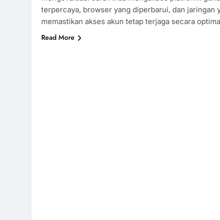
terpercaya, browser yang diperbarui, dan jaringan y
memastikan akses akun tetap terjaga secara optima
Read More