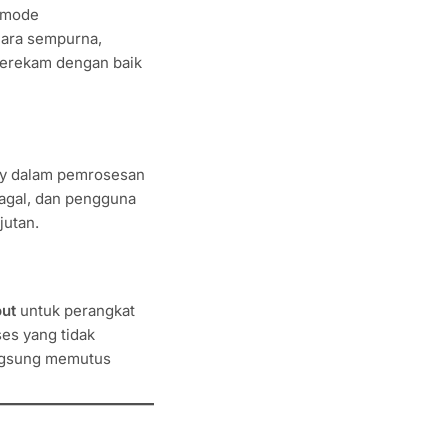
m mode
cara sempurna,
 terekam dengan baik
ay dalam pemrosesan
gagal, dan pengguna
jutan.
out
untuk perangkat
ses yang tidak
angsung memutus