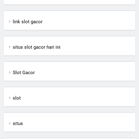
link slot gacor
situs slot gacor hari ini
Slot Gacor
slot
situs