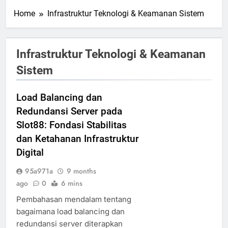
Home
Infrastruktur Teknologi & Keamanan Sistem
Infrastruktur Teknologi & Keamanan
Sistem
Load Balancing dan
Redundansi Server pada
Slot88: Fondasi Stabilitas
dan Ketahanan Infrastruktur
Digital
95a971a
9 months
ago
0
6 mins
Pembahasan mendalam tentang
bagaimana load balancing dan
redundansi server diterapkan