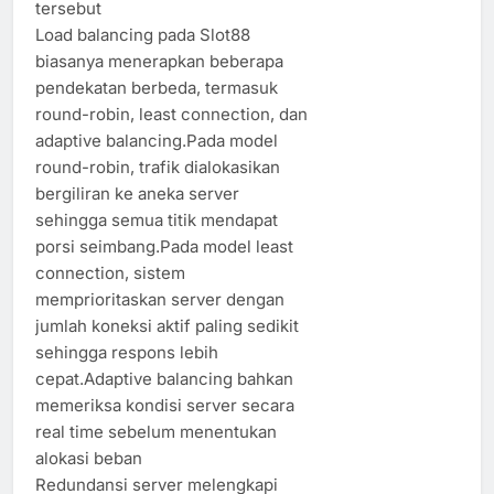
tersebut
Load balancing pada Slot88
biasanya menerapkan beberapa
pendekatan berbeda, termasuk
round-robin, least connection, dan
adaptive balancing.Pada model
round-robin, trafik dialokasikan
bergiliran ke aneka server
sehingga semua titik mendapat
porsi seimbang.Pada model least
connection, sistem
memprioritaskan server dengan
jumlah koneksi aktif paling sedikit
sehingga respons lebih
cepat.Adaptive balancing bahkan
memeriksa kondisi server secara
real time sebelum menentukan
alokasi beban
Redundansi server melengkapi