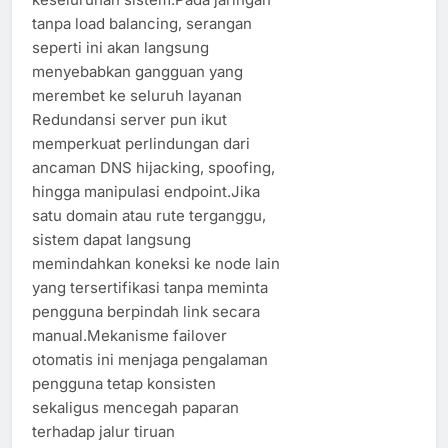
tanpa load balancing, serangan
seperti ini akan langsung
menyebabkan gangguan yang
merembet ke seluruh layanan
Redundansi server pun ikut
memperkuat perlindungan dari
ancaman DNS hijacking, spoofing,
hingga manipulasi endpoint.Jika
satu domain atau rute terganggu,
sistem dapat langsung
memindahkan koneksi ke node lain
yang tersertifikasi tanpa meminta
pengguna berpindah link secara
manual.Mekanisme failover
otomatis ini menjaga pengalaman
pengguna tetap konsisten
sekaligus mencegah paparan
terhadap jalur tiruan