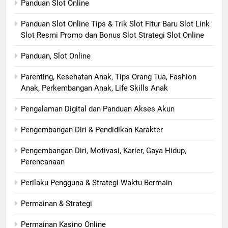
Panduan Slot Online
Panduan Slot Online Tips & Trik Slot Fitur Baru Slot Link
Slot Resmi Promo dan Bonus Slot Strategi Slot Online
Panduan, Slot Online
Parenting, Kesehatan Anak, Tips Orang Tua, Fashion
Anak, Perkembangan Anak, Life Skills Anak
Pengalaman Digital dan Panduan Akses Akun
Pengembangan Diri & Pendidikan Karakter
Pengembangan Diri, Motivasi, Karier, Gaya Hidup,
Perencanaan
Perilaku Pengguna & Strategi Waktu Bermain
Permainan & Strategi
Permainan Kasino Online