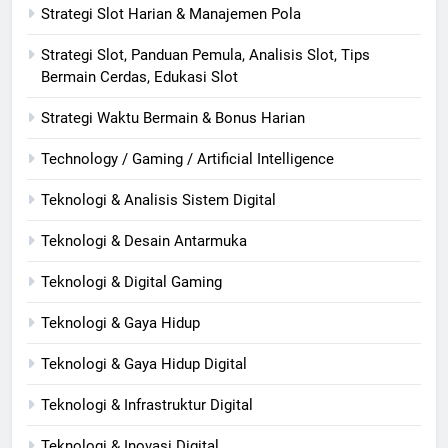
Strategi Slot Harian & Manajemen Pola
Strategi Slot, Panduan Pemula, Analisis Slot, Tips
Bermain Cerdas, Edukasi Slot
Strategi Waktu Bermain & Bonus Harian
Technology / Gaming / Artificial Intelligence
Teknologi & Analisis Sistem Digital
Teknologi & Desain Antarmuka
Teknologi & Digital Gaming
Teknologi & Gaya Hidup
Teknologi & Gaya Hidup Digital
Teknologi & Infrastruktur Digital
Teknologi & Inovasi Digital