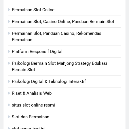
Permainan Slot Online
Permainan Slot, Casino Online, Panduan Bermain Slot
Permainan Slot, Panduan Casino, Rekomendasi
Permainan
Platform Responsif Digital
Psikologi Bermain Slot Mahjong Strategy Edukasi
Pemain Slot
Psikologi Digital & Teknologi Interaktif
Riset & Analisis Web
situs slot online resmi
Slot dan Permainan
slot gacor hari ini