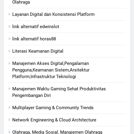
Olahraga
Layanan Digital dan Konsistensi Platform
link alternatif edwinslot
link alternatif horas88
Literasi Keamanan Digital
Manajemen Akses Digital,Pengalaman
Pengguna,Keamanan Sistem,Arsitektur
Platform,Infrastruktur Teknologi
Manajemen Waktu Gaming Sehat Produktivitas
Pengembangan Diri
Multiplayer Gaming & Community Trends
Network Engineering & Cloud Architecture
Olahraga, Media Sosial, Manajemen Olahraga