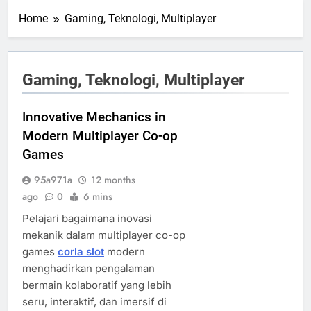
Home
Gaming, Teknologi, Multiplayer
Gaming, Teknologi, Multiplayer
Innovative Mechanics in
Modern Multiplayer Co-op
Games
95a971a
12 months
ago
0
6 mins
Pelajari bagaimana inovasi
mekanik dalam multiplayer co-op
games
corla slot
modern
menghadirkan pengalaman
bermain kolaboratif yang lebih
seru, interaktif, dan imersif di