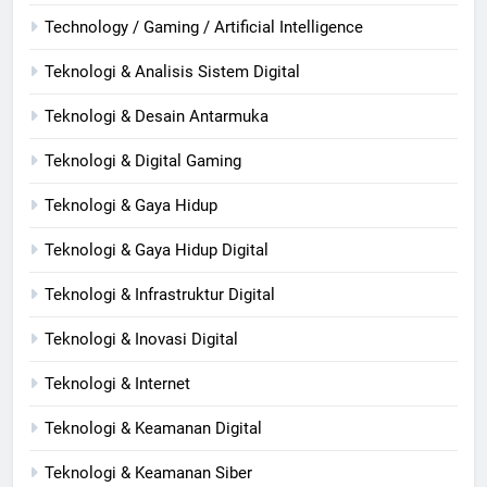
Technology / Gaming / Artificial Intelligence
Teknologi & Analisis Sistem Digital
Teknologi & Desain Antarmuka
Teknologi & Digital Gaming
Teknologi & Gaya Hidup
Teknologi & Gaya Hidup Digital
Teknologi & Infrastruktur Digital
Teknologi & Inovasi Digital
Teknologi & Internet
Teknologi & Keamanan Digital
Teknologi & Keamanan Siber