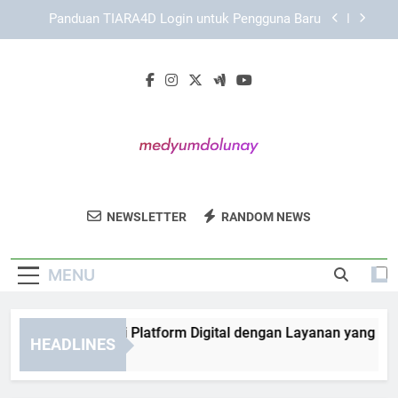
Skip
Tips Memilih Link Alternatif yang Valid dan Aman
to
content
EDWINSLOT Login Alternatif sebagai Solusi Saat
Akses Utama Bermasalah
LEBAH4D sebagai Platform Digital dengan
Layanan yang Lebih Konsisten
Panduan TIARA4D Login untuk Pengguna Baru
Tips Memilih Link Alternatif yang Valid dan Aman
Medyum Dolunay
Dapatkan Layanan Konsultasi Spiritual Di
EDWINSLOT Login Alternatif sebagai Solusi Saat
NEWSLETTER
RANDOM NEWS
Akses Utama Bermasalah
Medyum Dolunay.
MENU
BAH4D sebagai Platform Digital dengan Layanan yang Lebih 
HEADLINES
Weeks Ago