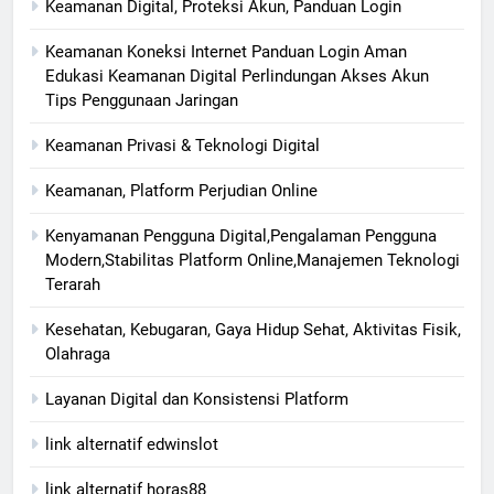
Keamanan Digital, Proteksi Akun, Panduan Login
Keamanan Koneksi Internet Panduan Login Aman
Edukasi Keamanan Digital Perlindungan Akses Akun
Tips Penggunaan Jaringan
Keamanan Privasi & Teknologi Digital
Keamanan, Platform Perjudian Online
Kenyamanan Pengguna Digital,Pengalaman Pengguna
Modern,Stabilitas Platform Online,Manajemen Teknologi
Terarah
Kesehatan, Kebugaran, Gaya Hidup Sehat, Aktivitas Fisik,
Olahraga
Layanan Digital dan Konsistensi Platform
link alternatif edwinslot
link alternatif horas88