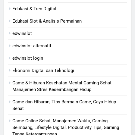
Edukasi & Tren Digital
Edukasi Slot & Analisis Permainan
edwinslot
edwinslot alternatif
edwinslot login
Ekonomi Digital dan Teknologi
Game & Hiburan Kesehatan Mental Gaming Sehat
Manajemen Stres Keseimbangan Hidup
Game dan Hiburan, Tips Bermain Game, Gaya Hidup
Sehat
Game Online Sehat, Manajemen Waktu, Gaming
Seimbang, Lifestyle Digital, Productivity Tips, Gaming
Tanpa Ketergantungan