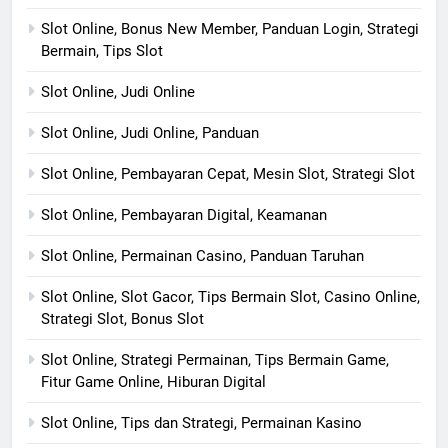
Slot Online, Bonus New Member, Panduan Login, Strategi
Bermain, Tips Slot
Slot Online, Judi Online
Slot Online, Judi Online, Panduan
Slot Online, Pembayaran Cepat, Mesin Slot, Strategi Slot
Slot Online, Pembayaran Digital, Keamanan
Slot Online, Permainan Casino, Panduan Taruhan
Slot Online, Slot Gacor, Tips Bermain Slot, Casino Online,
Strategi Slot, Bonus Slot
Slot Online, Strategi Permainan, Tips Bermain Game,
Fitur Game Online, Hiburan Digital
Slot Online, Tips dan Strategi, Permainan Kasino