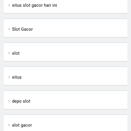
situs slot gacor hari ini
Slot Gacor
slot
situs
depo slot
slot gacor