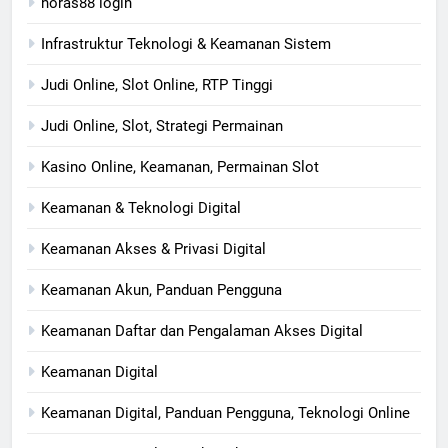
horas88 login
Infrastruktur Teknologi & Keamanan Sistem
Judi Online, Slot Online, RTP Tinggi
Judi Online, Slot, Strategi Permainan
Kasino Online, Keamanan, Permainan Slot
Keamanan & Teknologi Digital
Keamanan Akses & Privasi Digital
Keamanan Akun, Panduan Pengguna
Keamanan Daftar dan Pengalaman Akses Digital
Keamanan Digital
Keamanan Digital, Panduan Pengguna, Teknologi Online