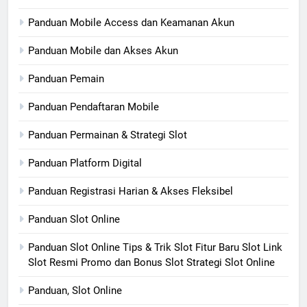
Panduan Mobile Access dan Keamanan Akun
Panduan Mobile dan Akses Akun
Panduan Pemain
Panduan Pendaftaran Mobile
Panduan Permainan & Strategi Slot
Panduan Platform Digital
Panduan Registrasi Harian & Akses Fleksibel
Panduan Slot Online
Panduan Slot Online Tips & Trik Slot Fitur Baru Slot Link
Slot Resmi Promo dan Bonus Slot Strategi Slot Online
Panduan, Slot Online