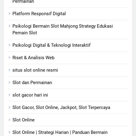
Permainan
Platform Responsif Digital
Psikologi Bermain Slot Mahjong Strategy Edukasi
Pemain Slot
Psikologi Digital & Teknologi Interaktif
Riset & Analisis Web
situs slot online resmi
Slot dan Permainan
slot gacor hari ini
Slot Gacor, Slot Online, Jackpot, Slot Terpercaya
Slot Online
Slot Online | Strategi Harian | Panduan Bermain