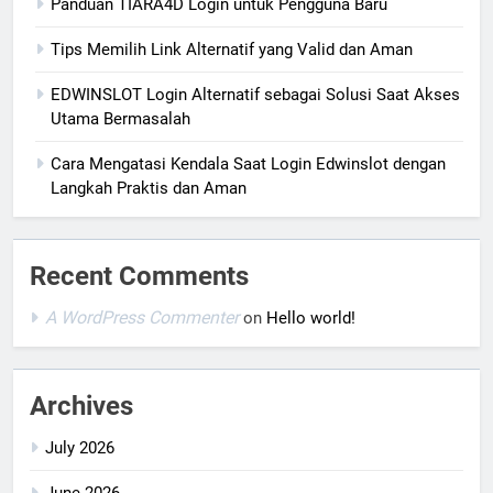
Panduan TIARA4D Login untuk Pengguna Baru
Tips Memilih Link Alternatif yang Valid dan Aman
EDWINSLOT Login Alternatif sebagai Solusi Saat Akses
Utama Bermasalah
Cara Mengatasi Kendala Saat Login Edwinslot dengan
Langkah Praktis dan Aman
Recent Comments
A WordPress Commenter
on
Hello world!
Archives
July 2026