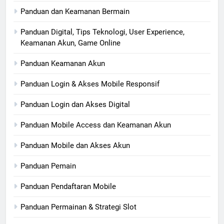
Panduan dan Keamanan Bermain
Panduan Digital, Tips Teknologi, User Experience,
Keamanan Akun, Game Online
Panduan Keamanan Akun
Panduan Login & Akses Mobile Responsif
Panduan Login dan Akses Digital
Panduan Mobile Access dan Keamanan Akun
Panduan Mobile dan Akses Akun
Panduan Pemain
Panduan Pendaftaran Mobile
Panduan Permainan & Strategi Slot