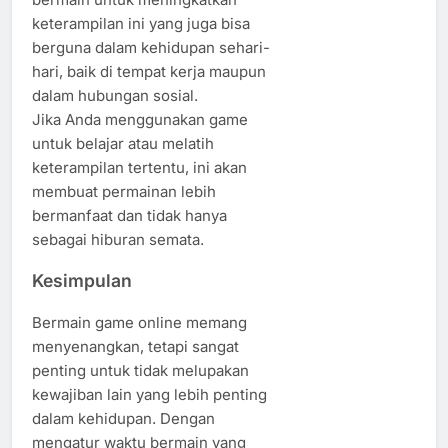
keterampilan ini yang juga bisa
berguna dalam kehidupan sehari-
hari, baik di tempat kerja maupun
dalam hubungan sosial.
Jika Anda menggunakan game
untuk belajar atau melatih
keterampilan tertentu, ini akan
membuat permainan lebih
bermanfaat dan tidak hanya
sebagai hiburan semata.
Kesimpulan
Bermain game online memang
menyenangkan, tetapi sangat
penting untuk tidak melupakan
kewajiban lain yang lebih penting
dalam kehidupan. Dengan
mengatur waktu bermain yang