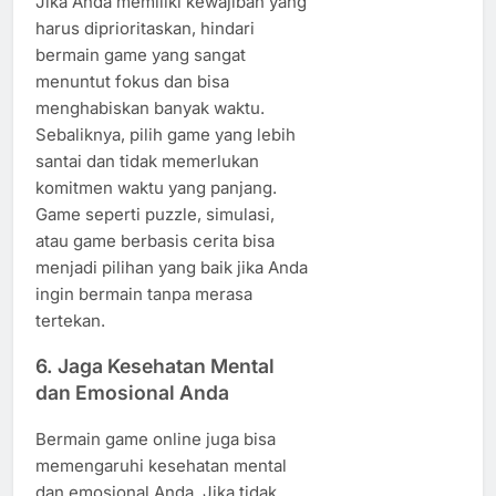
Jika Anda memiliki kewajiban yang
harus diprioritaskan, hindari
bermain game yang sangat
menuntut fokus dan bisa
menghabiskan banyak waktu.
Sebaliknya, pilih game yang lebih
santai dan tidak memerlukan
komitmen waktu yang panjang.
Game seperti puzzle, simulasi,
atau game berbasis cerita bisa
menjadi pilihan yang baik jika Anda
ingin bermain tanpa merasa
tertekan.
6. Jaga Kesehatan Mental
dan Emosional Anda
Bermain game online juga bisa
memengaruhi kesehatan mental
dan emosional Anda. Jika tidak