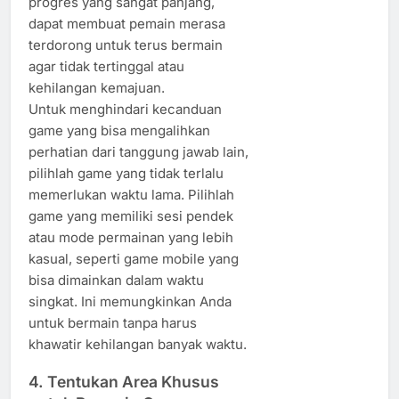
progres yang sangat panjang,
dapat membuat pemain merasa
terdorong untuk terus bermain
agar tidak tertinggal atau
kehilangan kemajuan.
Untuk menghindari kecanduan
game yang bisa mengalihkan
perhatian dari tanggung jawab lain,
pilihlah game yang tidak terlalu
memerlukan waktu lama. Pilihlah
game yang memiliki sesi pendek
atau mode permainan yang lebih
kasual, seperti game mobile yang
bisa dimainkan dalam waktu
singkat. Ini memungkinkan Anda
untuk bermain tanpa harus
khawatir kehilangan banyak waktu.
4. Tentukan Area Khusus