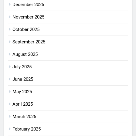
December 2025
November 2025
October 2025
September 2025
August 2025
July 2025
June 2025
May 2025
April 2025
March 2025
February 2025