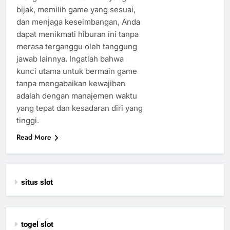
bijak, memilih game yang sesuai,
dan menjaga keseimbangan, Anda
dapat menikmati hiburan ini tanpa
merasa terganggu oleh tanggung
jawab lainnya. Ingatlah bahwa
kunci utama untuk bermain game
tanpa mengabaikan kewajiban
adalah dengan manajemen waktu
yang tepat dan kesadaran diri yang
tinggi.
Read More
situs slot
togel slot