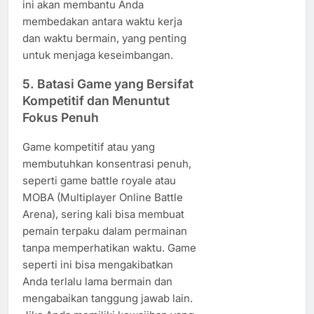
ini akan membantu Anda
membedakan antara waktu kerja
dan waktu bermain, yang penting
untuk menjaga keseimbangan.
5. Batasi Game yang Bersifat
Kompetitif dan Menuntut
Fokus Penuh
Game kompetitif atau yang
membutuhkan konsentrasi penuh,
seperti game battle royale atau
MOBA (Multiplayer Online Battle
Arena), sering kali bisa membuat
pemain terpaku dalam permainan
tanpa memperhatikan waktu. Game
seperti ini bisa mengakibatkan
Anda terlalu lama bermain dan
mengabaikan tanggung jawab lain.