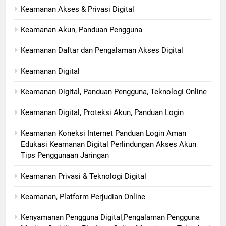
Keamanan Akses & Privasi Digital
Keamanan Akun, Panduan Pengguna
Keamanan Daftar dan Pengalaman Akses Digital
Keamanan Digital
Keamanan Digital, Panduan Pengguna, Teknologi Online
Keamanan Digital, Proteksi Akun, Panduan Login
Keamanan Koneksi Internet Panduan Login Aman
Edukasi Keamanan Digital Perlindungan Akses Akun
Tips Penggunaan Jaringan
Keamanan Privasi & Teknologi Digital
Keamanan, Platform Perjudian Online
Kenyamanan Pengguna Digital,Pengalaman Pengguna