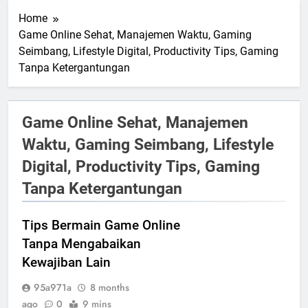
Home
Game Online Sehat, Manajemen Waktu, Gaming
Seimbang, Lifestyle Digital, Productivity Tips, Gaming
Tanpa Ketergantungan
Game Online Sehat, Manajemen
Waktu, Gaming Seimbang, Lifestyle
Digital, Productivity Tips, Gaming
Tanpa Ketergantungan
Tips Bermain Game Online
Tanpa Mengabaikan
Kewajiban Lain
95a971a
8 months
ago
0
9 mins