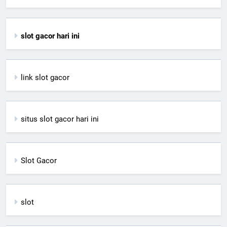
slot gacor hari ini
link slot gacor
situs slot gacor hari ini
Slot Gacor
slot