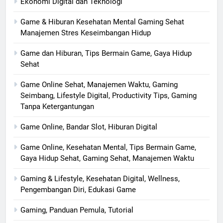
Ekonomi Digital dan Teknologi
Game & Hiburan Kesehatan Mental Gaming Sehat
Manajemen Stres Keseimbangan Hidup
Game dan Hiburan, Tips Bermain Game, Gaya Hidup
Sehat
Game Online Sehat, Manajemen Waktu, Gaming
Seimbang, Lifestyle Digital, Productivity Tips, Gaming
Tanpa Ketergantungan
Game Online, Bandar Slot, Hiburan Digital
Game Online, Kesehatan Mental, Tips Bermain Game,
Gaya Hidup Sehat, Gaming Sehat, Manajemen Waktu
Gaming & Lifestyle, Kesehatan Digital, Wellness,
Pengembangan Diri, Edukasi Game
Gaming, Panduan Pemula, Tutorial