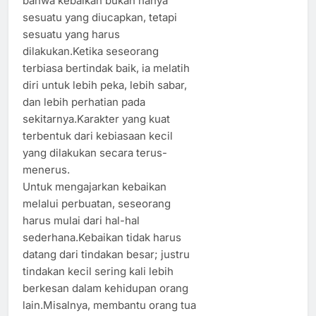
bahwa kebaikan bukan hanya
sesuatu yang diucapkan, tetapi
sesuatu yang harus
dilakukan.Ketika seseorang
terbiasa bertindak baik, ia melatih
diri untuk lebih peka, lebih sabar,
dan lebih perhatian pada
sekitarnya.Karakter yang kuat
terbentuk dari kebiasaan kecil
yang dilakukan secara terus-
menerus.
Untuk mengajarkan kebaikan
melalui perbuatan, seseorang
harus mulai dari hal-hal
sederhana.Kebaikan tidak harus
datang dari tindakan besar; justru
tindakan kecil sering kali lebih
berkesan dalam kehidupan orang
lain.Misalnya, membantu orang tua