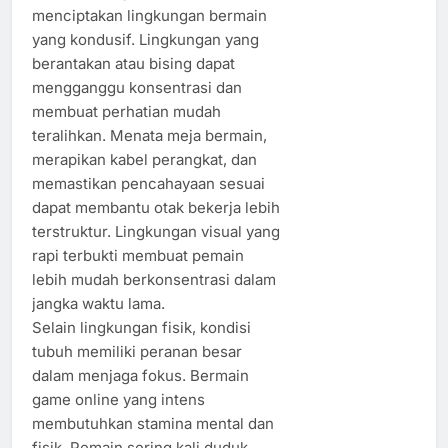
menciptakan lingkungan bermain
yang kondusif. Lingkungan yang
berantakan atau bising dapat
mengganggu konsentrasi dan
membuat perhatian mudah
teralihkan. Menata meja bermain,
merapikan kabel perangkat, dan
memastikan pencahayaan sesuai
dapat membantu otak bekerja lebih
terstruktur. Lingkungan visual yang
rapi terbukti membuat pemain
lebih mudah berkonsentrasi dalam
jangka waktu lama.
Selain lingkungan fisik, kondisi
tubuh memiliki peranan besar
dalam menjaga fokus. Bermain
game online yang intens
membutuhkan stamina mental dan
fisik. Pemain sering kali duduk