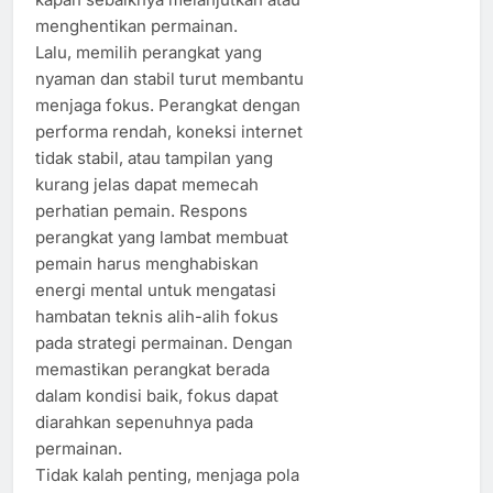
menghentikan permainan.
Lalu, memilih perangkat yang
nyaman dan stabil turut membantu
menjaga fokus. Perangkat dengan
performa rendah, koneksi internet
tidak stabil, atau tampilan yang
kurang jelas dapat memecah
perhatian pemain. Respons
perangkat yang lambat membuat
pemain harus menghabiskan
energi mental untuk mengatasi
hambatan teknis alih-alih fokus
pada strategi permainan. Dengan
memastikan perangkat berada
dalam kondisi baik, fokus dapat
diarahkan sepenuhnya pada
permainan.
Tidak kalah penting, menjaga pola