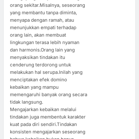
orang sekitar.Misalnya, seseorang
yang membantu tanpa diminta,
menyapa dengan ramah, atau
menunjukkan empati terhadap
orang lain, akan membuat
lingkungan terasa lebih nyaman
dan harmonis.Orang lain yang
menyaksikan tindakan itu
cenderung terdorong untuk
melakukan hal serupa.Inilah yang
menciptakan efek domino
kebaikan yang mampu
memengaruhi banyak orang secara
tidak langsung.
Mengajarkan kebaikan melalui
tindakan juga membentuk karakter
kuat pada diri sendiri.Tindakan
konsisten mengajarkan seseorang