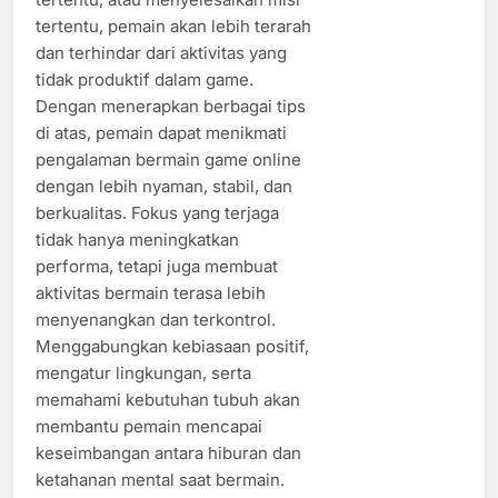
tertentu, pemain akan lebih terarah
dan terhindar dari aktivitas yang
tidak produktif dalam game.
Dengan menerapkan berbagai tips
di atas, pemain dapat menikmati
pengalaman bermain game online
dengan lebih nyaman, stabil, dan
berkualitas. Fokus yang terjaga
tidak hanya meningkatkan
performa, tetapi juga membuat
aktivitas bermain terasa lebih
menyenangkan dan terkontrol.
Menggabungkan kebiasaan positif,
mengatur lingkungan, serta
memahami kebutuhan tubuh akan
membantu pemain mencapai
keseimbangan antara hiburan dan
ketahanan mental saat bermain.