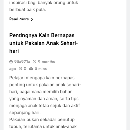
inspirasi bagi banyak orang untuk
berbuat baik pula.
Read More
Pentingnya Kain Bernapas
untuk Pakaian Anak Sehari-
hari
95a971a
9 months
ago
0
5 mins
Pelajari mengapa kain bernapas
penting untuk pakaian anak sehari-
hari, bagaimana memilih bahan
yang nyaman dan aman, serta tips
menjaga anak tetap sejuk dan aktif
sepanjang hari.
Pakaian bukan sekadar penutup
tubuh, terutama untuk anak-anak