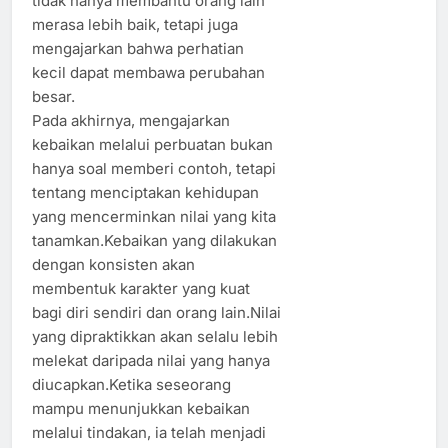
tidak hanya membantu orang lain
merasa lebih baik, tetapi juga
mengajarkan bahwa perhatian
kecil dapat membawa perubahan
besar.
Pada akhirnya, mengajarkan
kebaikan melalui perbuatan bukan
hanya soal memberi contoh, tetapi
tentang menciptakan kehidupan
yang mencerminkan nilai yang kita
tanamkan.Kebaikan yang dilakukan
dengan konsisten akan
membentuk karakter yang kuat
bagi diri sendiri dan orang lain.Nilai
yang dipraktikkan akan selalu lebih
melekat daripada nilai yang hanya
diucapkan.Ketika seseorang
mampu menunjukkan kebaikan
melalui tindakan, ia telah menjadi