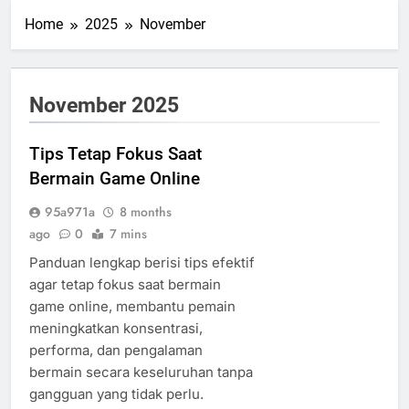
Home
2025
November
November 2025
Tips Tetap Fokus Saat
Bermain Game Online
95a971a
8 months
ago
0
7 mins
Panduan lengkap berisi tips efektif
agar tetap fokus saat bermain
game online, membantu pemain
meningkatkan konsentrasi,
performa, dan pengalaman
bermain secara keseluruhan tanpa
gangguan yang tidak perlu.