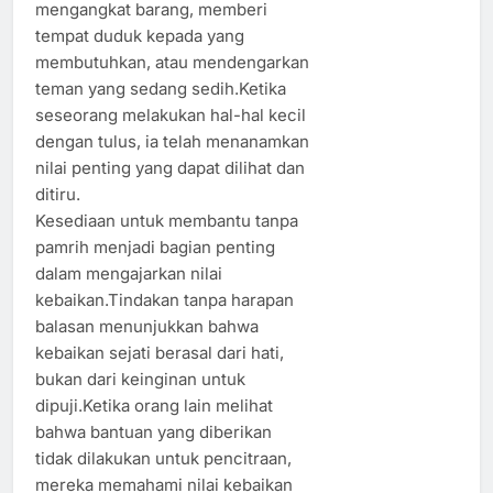
mengangkat barang, memberi
tempat duduk kepada yang
membutuhkan, atau mendengarkan
teman yang sedang sedih.Ketika
seseorang melakukan hal-hal kecil
dengan tulus, ia telah menanamkan
nilai penting yang dapat dilihat dan
ditiru.
Kesediaan untuk membantu tanpa
pamrih menjadi bagian penting
dalam mengajarkan nilai
kebaikan.Tindakan tanpa harapan
balasan menunjukkan bahwa
kebaikan sejati berasal dari hati,
bukan dari keinginan untuk
dipuji.Ketika orang lain melihat
bahwa bantuan yang diberikan
tidak dilakukan untuk pencitraan,
mereka memahami nilai kebaikan