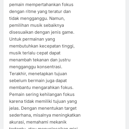
pemain mempertahankan fokus
dengan ritme yang teratur dan
tidak mengganggu. Namun,
pemilihan musik sebaiknya
disesuaikan dengan jenis game.
Untuk permainan yang
membutuhkan kecepatan tinggi,
musik terlalu cepat dapat
menambah tekanan dan justru
mengganggu konsentrasi.
Terakhir, menetapkan tujuan
sebelum bermain juga dapat
membantu mengarahkan fokus.
Pemain sering kehilangan fokus
karena tidak memiliki tujuan yang
jelas. Dengan menentukan target
sederhana, misalnya meningkatkan
akurasi, memahami mekanik
tertentu, atau menyelesaikan misi