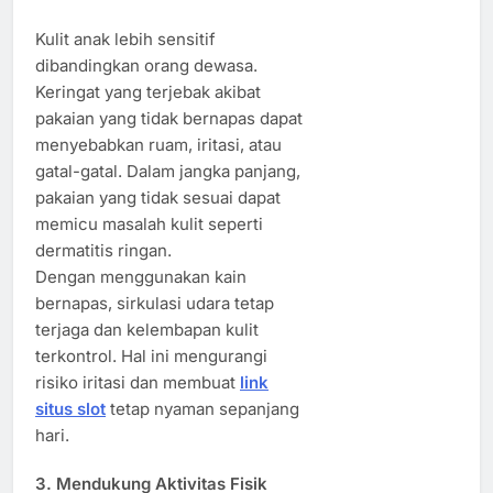
Kulit anak lebih sensitif
dibandingkan orang dewasa.
Keringat yang terjebak akibat
pakaian yang tidak bernapas dapat
menyebabkan ruam, iritasi, atau
gatal-gatal. Dalam jangka panjang,
pakaian yang tidak sesuai dapat
memicu masalah kulit seperti
dermatitis ringan.
Dengan menggunakan kain
bernapas, sirkulasi udara tetap
terjaga dan kelembapan kulit
terkontrol. Hal ini mengurangi
risiko iritasi dan membuat
link
situs slot
tetap nyaman sepanjang
hari.
3. Mendukung Aktivitas Fisik