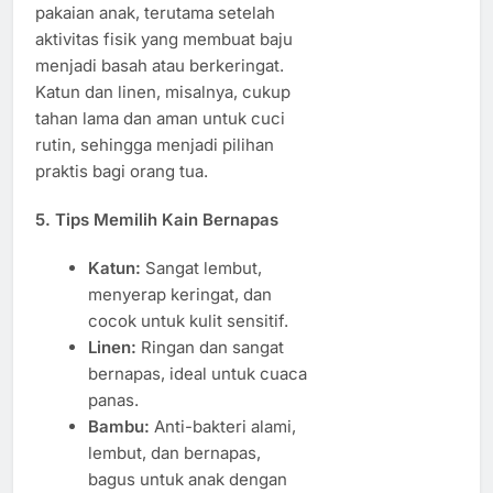
pakaian anak, terutama setelah
aktivitas fisik yang membuat baju
menjadi basah atau berkeringat.
Katun dan linen, misalnya, cukup
tahan lama dan aman untuk cuci
rutin, sehingga menjadi pilihan
praktis bagi orang tua.
5. Tips Memilih Kain Bernapas
Katun:
Sangat lembut,
menyerap keringat, dan
cocok untuk kulit sensitif.
Linen:
Ringan dan sangat
bernapas, ideal untuk cuaca
panas.
Bambu:
Anti-bakteri alami,
lembut, dan bernapas,
bagus untuk anak dengan