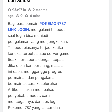
dan Solusi
95a971a
9 months
ago
0
6 mins
Bagi para pemain
POKEMON787
LINK LOGIN
, mengalami timeout
saat login bisa menjadi
pengalaman yang menjengkelkan.
Timeout biasanya terjadi ketika
koneksi terputus atau server game
tidak merespons dengan cepat.
Jika dibiarkan berulang, masalah
ini dapat mengganggu progres
permainan dan pengalaman
bermain secara keseluruhan.
Artikel ini akan membahas
penyebab timeout, cara
mencegahnya, dan tips login
Pokemon787 yang lancar dan