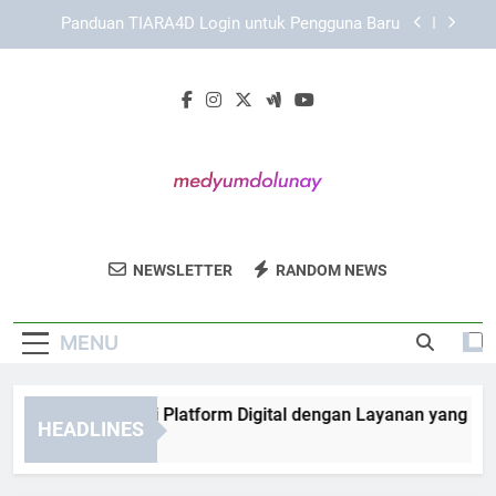
Skip
Tips Memilih Link Alternatif yang Valid dan Aman
to
content
EDWINSLOT Login Alternatif sebagai Solusi Saat
Akses Utama Bermasalah
LEBAH4D sebagai Platform Digital dengan
Layanan yang Lebih Konsisten
Panduan TIARA4D Login untuk Pengguna Baru
Tips Memilih Link Alternatif yang Valid dan Aman
Medyum Dolunay
Dapatkan Layanan Konsultasi Spiritual Di
EDWINSLOT Login Alternatif sebagai Solusi Saat
NEWSLETTER
RANDOM NEWS
Akses Utama Bermasalah
Medyum Dolunay.
MENU
BAH4D sebagai Platform Digital dengan Layanan yang Lebih 
HEADLINES
Weeks Ago