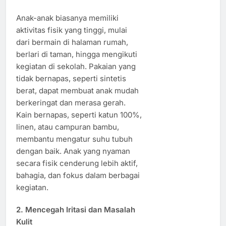
Anak-anak biasanya memiliki
aktivitas fisik yang tinggi, mulai
dari bermain di halaman rumah,
berlari di taman, hingga mengikuti
kegiatan di sekolah. Pakaian yang
tidak bernapas, seperti sintetis
berat, dapat membuat anak mudah
berkeringat dan merasa gerah.
Kain bernapas, seperti katun 100%,
linen, atau campuran bambu,
membantu mengatur suhu tubuh
dengan baik. Anak yang nyaman
secara fisik cenderung lebih aktif,
bahagia, dan fokus dalam berbagai
kegiatan.
2. Mencegah Iritasi dan Masalah
Kulit