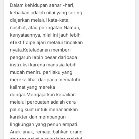
Dalam kehidupan sehari-hari,
kebaikan adalah nilai yang sering
diajarkan melalui kata-kata,
nasihat, atau peringatan.Namun,
kenyataannya, nilai ini jauh lebih
efektif dipelajari melalui tindakan
nyata.Keteladanan memberi
pengaruh lebih besar daripada
instruksi karena manusia lebih
mudah meniru perilaku yang
mereka lihat daripada mematuhi
kalimat yang mereka
dengar.Mengajarkan kebaikan
melalui perbuatan adalah cara
paling kuat untuk menanamkan
karakter dan membangun
lingkungan yang penuh empati.
Anak-anak, remaja, bahkan orang