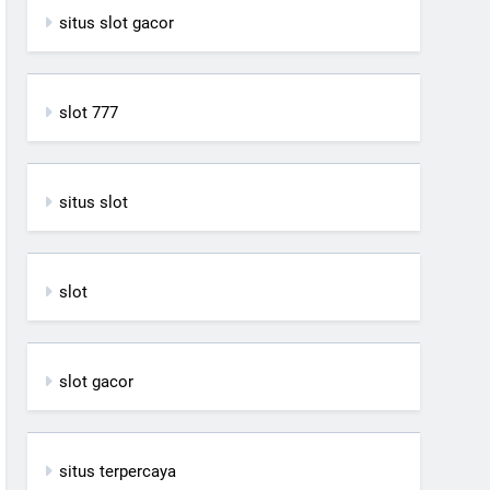
situs slot gacor
slot 777
situs slot
slot
slot gacor
situs terpercaya