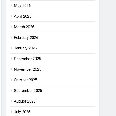
May 2026
April 2026
March 2026
February 2026
January 2026
December 2025
November 2025
October 2025
September 2025
August 2025
July 2025