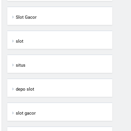
Slot Gacor
slot
situs
depo slot
slot gacor