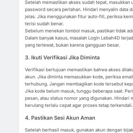
Setelah memastikan akses sudah tepat, masukkan
password secara perlahan. Hindari menyalin data d
jelas. Jika menggunakan fitur auto-fill, periksa ke
terisi sudah benar.
Sebelum menekan tombol masuk, pastikan tidak ada
Dalam banyak kasus, masalah Login Lebah4D terjadi 
yang terlewat, bukan karena gangguan besar.
3. Ikuti Verifikasi Jika Diminta
Verifikasi bertujuan memastikan bahwa akses dilak
akun. Jika diminta memasukkan kode, periksa emai
terhubung. Jangan membagikan kode tersebut kepa
Jika kode belum masuk, tunggu beberapa saat. Perik
pesan, atau status nomor yang digunakan. Hindari
berulang terlalu cepat agar proses tetap terkendali.
4. Pastikan Sesi Akun Aman
Setelah berhasil masuk, gunakan akun dengan bija