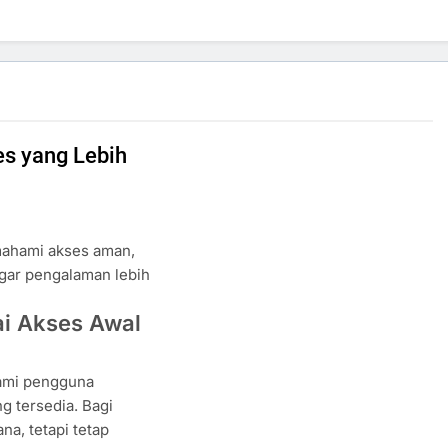
s yang Lebih
ahami akses aman,
 agar pengalaman lebih
i Akses Awal
hami pengguna
 tersedia. Bagi
na, tetapi tetap