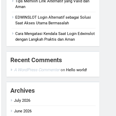
Tips Memilih Link Alternatif yang Valid dan
Aman
EDWINSLOT Login Alternatif sebagai Solusi
Saat Akses Utama Bermasalah
Cara Mengatasi Kendala Saat Login Edwinslot
dengan Langkah Praktis dan Aman
Recent Comments
A WordPress Commenter
on
Hello world!
Archives
July 2026
June 2026