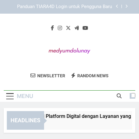
Skip
Tips Memilih Link Alternatif yang Valid dan Aman
to
content
EDWINSLOT Login Alternatif sebagai Solusi Saat
Akses Utama Bermasalah
LEBAH4D sebagai Platform Digital dengan
Layanan yang Lebih Konsisten
Panduan TIARA4D Login untuk Pengguna Baru
Tips Memilih Link Alternatif yang Valid dan Aman
Medyum Dolunay
Dapatkan Layanan Konsultasi Spiritual Di
EDWINSLOT Login Alternatif sebagai Solusi Saat
NEWSLETTER
RANDOM NEWS
Akses Utama Bermasalah
Medyum Dolunay.
MENU
BAH4D sebagai Platform Digital dengan Layanan yang Lebih 
HEADLINES
Weeks Ago