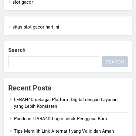
slot gacor
situs slot gacor hari ini
Search
SEARCH
Recent Posts
LEBAH4D sebagai Platform Digital dengan Layanan
yang Lebih Konsisten
Panduan TIARA4D Login untuk Pengguna Baru
Tips Memilih Link Alternatif yang Valid dan Aman