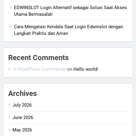
EDWINSLOT Login Alternatif sebagai Solusi Saat Akses
Utama Bermasalah
Cara Mengatasi Kendala Saat Login Edwinslot dengan
Langkah Praktis dan Aman
Recent Comments
A WordPress Commenter
on
Hello world!
Archives
July 2026
June 2026
May 2026