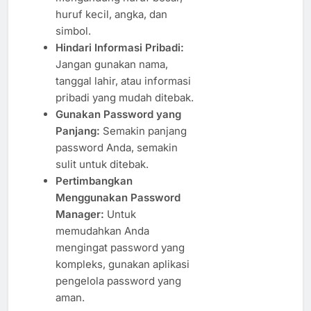
huruf kecil, angka, dan
simbol.
Hindari Informasi Pribadi:
Jangan gunakan nama,
tanggal lahir, atau informasi
pribadi yang mudah ditebak.
Gunakan Password yang
Panjang:
Semakin panjang
password Anda, semakin
sulit untuk ditebak.
Pertimbangkan
Menggunakan Password
Manager:
Untuk
memudahkan Anda
mengingat password yang
kompleks, gunakan aplikasi
pengelola password yang
aman.