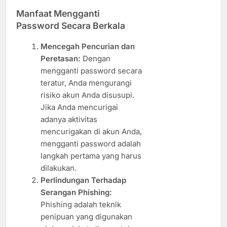
Manfaat Mengganti
Password Secara Berkala
Mencegah Pencurian dan
Peretasan:
Dengan
mengganti password secara
teratur, Anda mengurangi
risiko akun Anda disusupi.
Jika Anda mencurigai
adanya aktivitas
mencurigakan di akun Anda,
mengganti password adalah
langkah pertama yang harus
dilakukan.
Perlindungan Terhadap
Serangan Phishing:
Phishing adalah teknik
penipuan yang digunakan