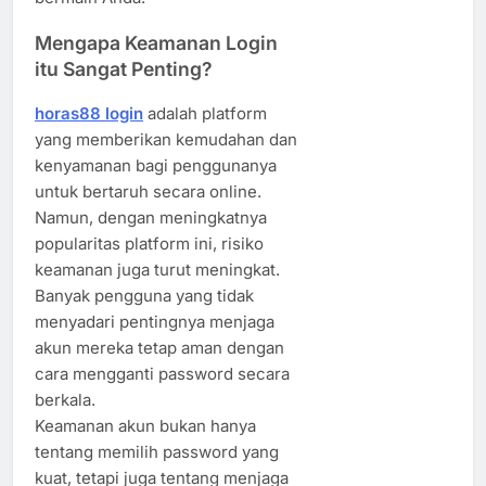
Mengapa Keamanan Login
itu Sangat Penting?
horas88 login
adalah platform
yang memberikan kemudahan dan
kenyamanan bagi penggunanya
untuk bertaruh secara online.
Namun, dengan meningkatnya
popularitas platform ini, risiko
keamanan juga turut meningkat.
Banyak pengguna yang tidak
menyadari pentingnya menjaga
akun mereka tetap aman dengan
cara mengganti password secara
berkala.
Keamanan akun bukan hanya
tentang memilih password yang
kuat, tetapi juga tentang menjaga