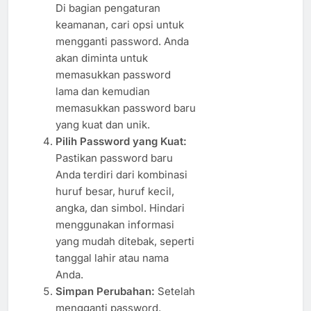
Di bagian pengaturan
keamanan, cari opsi untuk
mengganti password. Anda
akan diminta untuk
memasukkan password
lama dan kemudian
memasukkan password baru
yang kuat dan unik.
Pilih Password yang Kuat:
Pastikan password baru
Anda terdiri dari kombinasi
huruf besar, huruf kecil,
angka, dan simbol. Hindari
menggunakan informasi
yang mudah ditebak, seperti
tanggal lahir atau nama
Anda.
Simpan Perubahan:
Setelah
mengganti password,