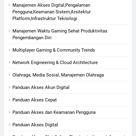
Manajemen Akses Digital,Pengalaman
Pengguna,Keamanan Sistem,Arsitektur
Platform,Infrastruktur Teknologi
Manajemen Waktu Gaming Sehat Produktivitas
Pengembangan Diri
Multiplayer Gaming & Community Trends
Network Engineering & Cloud Architecture
Olahraga, Media Sosial, Manajemen Olahraga
Panduan Akses Akun Digital
Panduan Akses Cepat
Panduan Akses dan Keamanan Pengguna
Panduan Akses Digital