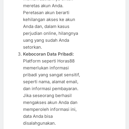
meretas akun Anda.
Peretasan akun berarti
kehilangan akses ke akun
Anda dan, dalam kasus
perjudian online, hilangnya
uang yang sudah Anda
setorkan.
Kebocoran Data Pribadi:
Platform seperti Horas88
memerlukan informasi
pribadi yang sangat sensitif,
seperti nama, alamat email,
dan informasi pembayaran.
Jika seseorang berhasil
mengakses akun Anda dan
memperoleh informasi ini,
data Anda bisa
disalahgunakan.