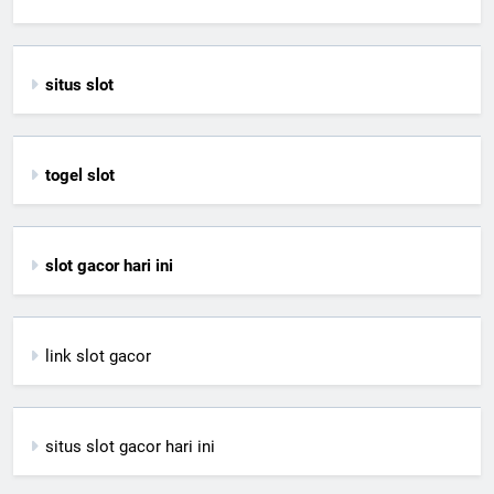
situs slot
togel slot
slot gacor hari ini
link slot gacor
situs slot gacor hari ini