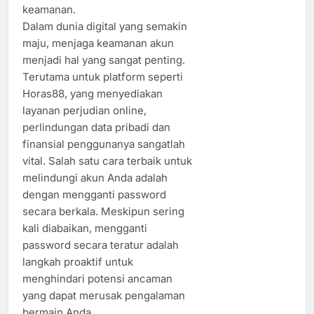
keamanan.
Dalam dunia digital yang semakin
maju, menjaga keamanan akun
menjadi hal yang sangat penting.
Terutama untuk platform seperti
Horas88, yang menyediakan
layanan perjudian online,
perlindungan data pribadi dan
finansial penggunanya sangatlah
vital. Salah satu cara terbaik untuk
melindungi akun Anda adalah
dengan mengganti password
secara berkala. Meskipun sering
kali diabaikan, mengganti
password secara teratur adalah
langkah proaktif untuk
menghindari potensi ancaman
yang dapat merusak pengalaman
bermain Anda.