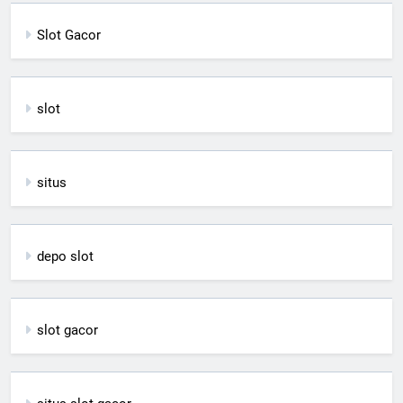
Slot Gacor
slot
situs
depo slot
slot gacor