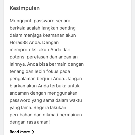
Kesimpulan
Mengganti password secara
berkala adalah langkah penting
dalam menjaga keamanan akun
Horas88 Anda. Dengan
memproteksi akun Anda dari
potensi peretasan dan ancaman
lainnya, Anda bisa bermain dengan
tenang dan lebih fokus pada
pengalaman berjudi Anda. Jangan
biarkan akun Anda terbuka untuk
ancaman dengan menggunakan
password yang sama dalam waktu
yang lama. Segera lakukan
perubahan dan nikmati permainan
dengan rasa aman!
Read More