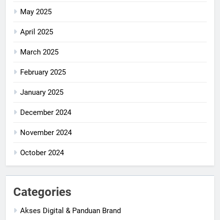
May 2025
April 2025
March 2025
February 2025
January 2025
December 2024
November 2024
October 2024
Categories
Akses Digital & Panduan Brand