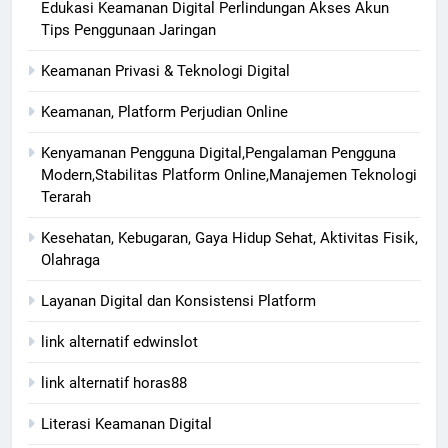
Edukasi Keamanan Digital Perlindungan Akses Akun
Tips Penggunaan Jaringan
Keamanan Privasi & Teknologi Digital
Keamanan, Platform Perjudian Online
Kenyamanan Pengguna Digital,Pengalaman Pengguna
Modern,Stabilitas Platform Online,Manajemen Teknologi
Terarah
Kesehatan, Kebugaran, Gaya Hidup Sehat, Aktivitas Fisik,
Olahraga
Layanan Digital dan Konsistensi Platform
link alternatif edwinslot
link alternatif horas88
Literasi Keamanan Digital