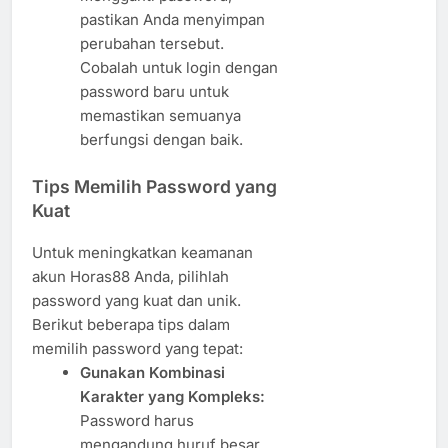
pastikan Anda menyimpan
perubahan tersebut.
Cobalah untuk login dengan
password baru untuk
memastikan semuanya
berfungsi dengan baik.
Tips Memilih Password yang
Kuat
Untuk meningkatkan keamanan
akun Horas88 Anda, pilihlah
password yang kuat dan unik.
Berikut beberapa tips dalam
memilih password yang tepat:
Gunakan Kombinasi
Karakter yang Kompleks:
Password harus
mengandung huruf besar,