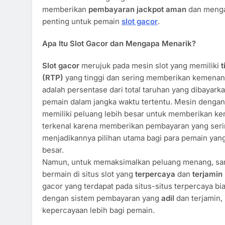
memberikan
pembayaran jackpot aman
dan mengap
penting untuk pemain
slot gacor
.
Apa Itu Slot Gacor dan Mengapa Menarik?
Slot gacor
merujuk pada mesin slot yang memiliki
t
(RTP)
yang tinggi dan sering memberikan kemenan
adalah persentase dari total taruhan yang dibayark
pemain dalam jangka waktu tertentu. Mesin dengan
memiliki peluang lebih besar untuk memberikan ke
terkenal karena memberikan pembayaran yang seri
menjadikannya pilihan utama bagi para pemain yan
besar.
Namun, untuk memaksimalkan peluang menang, san
bermain di situs slot yang
terpercaya
dan
terjami
gacor yang terdapat pada situs-situs terpercaya bi
dengan sistem pembayaran yang
adil
dan terjamin
kepercayaan lebih bagi pemain.