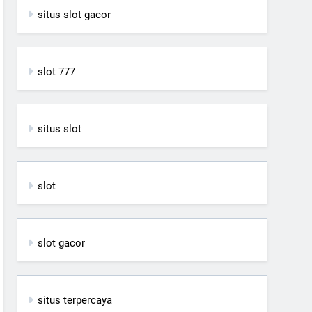
situs slot gacor
slot 777
situs slot
slot
slot gacor
situs terpercaya