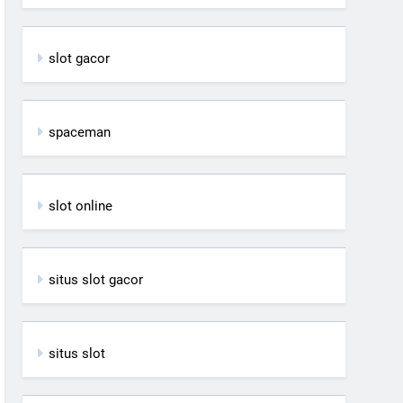
slot gacor
spaceman
slot online
situs slot gacor
situs slot