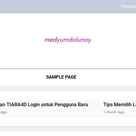
Pandua
Tips Memil
EDWINSLOT Login Alternatif sebaga
LEBAH4D sebagai Platform Digital
yum Dolunay
Pandua
Layanan Konsultasi Spiritual Di Medyum Dolunay.
Tips Memil
SAMPLE PAGE
EDWINSLOT Login Alternatif sebaga
Login untuk Pengguna Baru
Tips Memilih Link Alternat
1 Month Ago