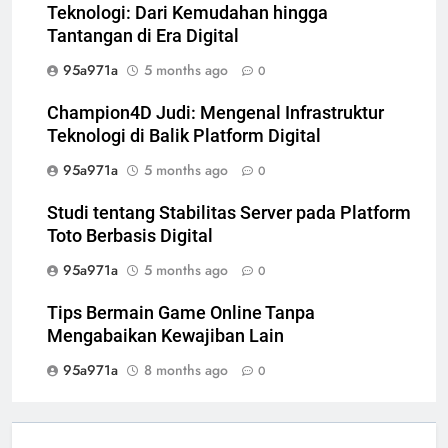
Teknologi: Dari Kemudahan hingga
Tantangan di Era Digital
95a971a
5 months ago
0
Champion4D Judi: Mengenal Infrastruktur
Teknologi di Balik Platform Digital
95a971a
5 months ago
0
Studi tentang Stabilitas Server pada Platform
Toto Berbasis Digital
95a971a
5 months ago
0
Tips Bermain Game Online Tanpa
Mengabaikan Kewajiban Lain
95a971a
8 months ago
0