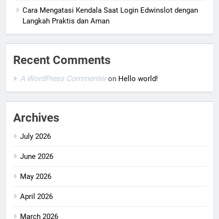
Cara Mengatasi Kendala Saat Login Edwinslot dengan
Langkah Praktis dan Aman
Recent Comments
A WordPress Commenter
on
Hello world!
Archives
July 2026
June 2026
May 2026
April 2026
March 2026