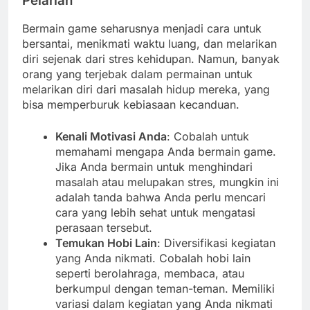
Pelarian
Bermain game seharusnya menjadi cara untuk
bersantai, menikmati waktu luang, dan melarikan
diri sejenak dari stres kehidupan. Namun, banyak
orang yang terjebak dalam permainan untuk
melarikan diri dari masalah hidup mereka, yang
bisa memperburuk kebiasaan kecanduan.
Kenali Motivasi Anda
: Cobalah untuk
memahami mengapa Anda bermain game.
Jika Anda bermain untuk menghindari
masalah atau melupakan stres, mungkin ini
adalah tanda bahwa Anda perlu mencari
cara yang lebih sehat untuk mengatasi
perasaan tersebut.
Temukan Hobi Lain
: Diversifikasi kegiatan
yang Anda nikmati. Cobalah hobi lain
seperti berolahraga, membaca, atau
berkumpul dengan teman-teman. Memiliki
variasi dalam kegiatan yang Anda nikmati