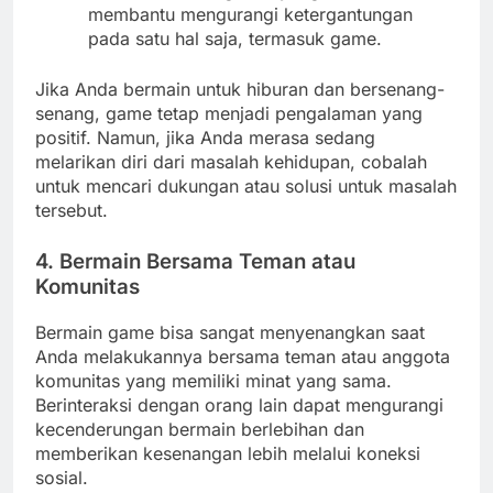
membantu mengurangi ketergantungan
pada satu hal saja, termasuk game.
Jika Anda bermain untuk hiburan dan bersenang-
senang, game tetap menjadi pengalaman yang
positif. Namun, jika Anda merasa sedang
melarikan diri dari masalah kehidupan, cobalah
untuk mencari dukungan atau solusi untuk masalah
tersebut.
4.
Bermain Bersama Teman atau
Komunitas
Bermain game bisa sangat menyenangkan saat
Anda melakukannya bersama teman atau anggota
komunitas yang memiliki minat yang sama.
Berinteraksi dengan orang lain dapat mengurangi
kecenderungan bermain berlebihan dan
memberikan kesenangan lebih melalui koneksi
sosial.