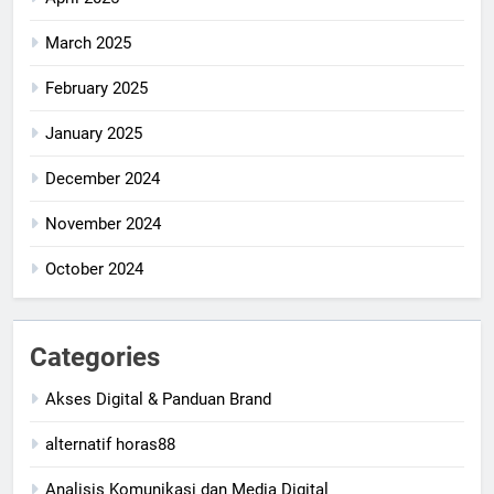
March 2025
February 2025
January 2025
December 2024
November 2024
October 2024
Categories
Akses Digital & Panduan Brand
alternatif horas88
Analisis Komunikasi dan Media Digital