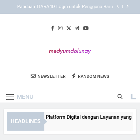
Skip
Tips Memilih Link Alternatif yang Valid dan Aman
to
content
EDWINSLOT Login Alternatif sebagai Solusi Saat
Akses Utama Bermasalah
LEBAH4D sebagai Platform Digital dengan
Layanan yang Lebih Konsisten
Panduan TIARA4D Login untuk Pengguna Baru
Tips Memilih Link Alternatif yang Valid dan Aman
Medyum Dolunay
Dapatkan Layanan Konsultasi Spiritual Di
EDWINSLOT Login Alternatif sebagai Solusi Saat
NEWSLETTER
RANDOM NEWS
Akses Utama Bermasalah
Medyum Dolunay.
MENU
BAH4D sebagai Platform Digital dengan Layanan yang Lebih 
HEADLINES
Weeks Ago