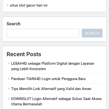
situs slot gacor hari ini
Search
SEARCH
Recent Posts
LEBAH4D sebagai Platform Digital dengan Layanan
yang Lebih Konsisten
Panduan TIARA4D Login untuk Pengguna Baru
Tips Memilih Link Alternatif yang Valid dan Aman
EDWINSLOT Login Alternatif sebagai Solusi Saat Akses
Utama Bermasalah