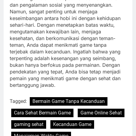
dan pengalaman sosial yang menyenangkan.
Namun, sangat penting untuk menjaga
keseimbangan antara hobi ini dengan kehidupan
sehari-hari. Dengan menetapkan batas waktu,
mengutamakan kewajiban lain, menjaga
kesehatan, dan berkomunikasi dengan teman-
teman, Anda dapat menikmati game tanpa
terjebak dalam kecanduan. Ingatlah bahwa yang
terpenting adalah kesenangan yang seimbang,
bukan hanya berfokus pada permainan. Dengan
pendekatan yang tepat, Anda bisa tetap menjadi
pemain yang menikmati game dengan sehat dan
bertanggung jawab.
Tagged:
Bermain Game Tanpa Kecanduan
Cara Sehat Bermain Game
Game Online Sehat
gaming sehat
Kecanduan Game
Manajemen Waktu Game