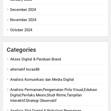
December 2024
November 2024
October 2024
Categories
Akses Digital & Panduan Brand
alternatif horas88
Analisis Komunikasi dan Media Digital
Analisis Permainan,Pengamatan Pola Visual,Edukasi
Digital,Perilaku Mesin,Studi Ritme,Tampilan
Interaktif,Strategi Observatif
Analisis Slot Digital & Psikologi Permainan