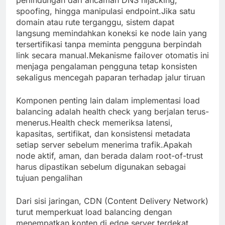
perlindungan dari ancaman DNS hijacking,
spoofing, hingga manipulasi endpoint.Jika satu
domain atau rute terganggu, sistem dapat
langsung memindahkan koneksi ke node lain yang
tersertifikasi tanpa meminta pengguna berpindah
link secara manual.Mekanisme failover otomatis ini
menjaga pengalaman pengguna tetap konsisten
sekaligus mencegah paparan terhadap jalur tiruan
Komponen penting lain dalam implementasi load
balancing adalah health check yang berjalan terus-
menerus.Health check memeriksa latensi,
kapasitas, sertifikat, dan konsistensi metadata
setiap server sebelum menerima trafik.Apakah
node aktif, aman, dan berada dalam root-of-trust
harus dipastikan sebelum digunakan sebagai
tujuan pengalihan
Dari sisi jaringan, CDN (Content Delivery Network)
turut memperkuat load balancing dengan
menempatkan konten di edge server terdekat