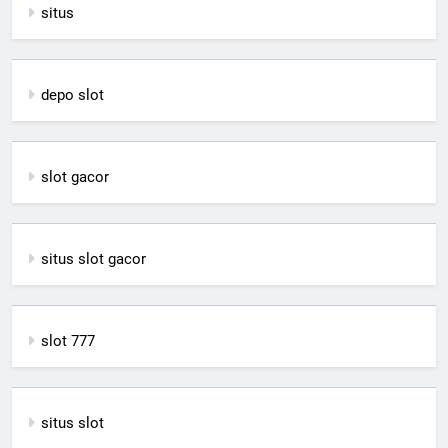
situs
depo slot
slot gacor
situs slot gacor
slot 777
situs slot