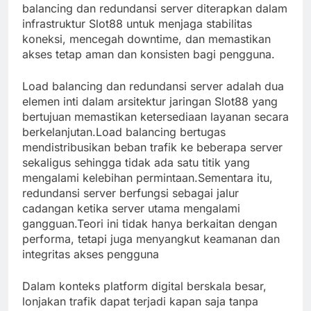
balancing dan redundansi server diterapkan dalam
infrastruktur Slot88 untuk menjaga stabilitas
koneksi, mencegah downtime, dan memastikan
akses tetap aman dan konsisten bagi pengguna.
Load balancing dan redundansi server adalah dua
elemen inti dalam arsitektur jaringan Slot88 yang
bertujuan memastikan ketersediaan layanan secara
berkelanjutan.Load balancing bertugas
mendistribusikan beban trafik ke beberapa server
sekaligus sehingga tidak ada satu titik yang
mengalami kelebihan permintaan.Sementara itu,
redundansi server berfungsi sebagai jalur
cadangan ketika server utama mengalami
gangguan.Teori ini tidak hanya berkaitan dengan
performa, tetapi juga menyangkut keamanan dan
integritas akses pengguna
Dalam konteks platform digital berskala besar,
lonjakan trafik dapat terjadi kapan saja tanpa