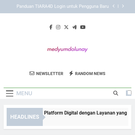
Skip
Tips Memilih Link Alternatif yang Valid dan Aman
to
content
EDWINSLOT Login Alternatif sebagai Solusi Saat
Akses Utama Bermasalah
LEBAH4D sebagai Platform Digital dengan
Layanan yang Lebih Konsisten
Panduan TIARA4D Login untuk Pengguna Baru
Tips Memilih Link Alternatif yang Valid dan Aman
Medyum Dolunay
Dapatkan Layanan Konsultasi Spiritual Di
EDWINSLOT Login Alternatif sebagai Solusi Saat
NEWSLETTER
RANDOM NEWS
Akses Utama Bermasalah
Medyum Dolunay.
MENU
BAH4D sebagai Platform Digital dengan Layanan yang Lebih 
HEADLINES
Weeks Ago