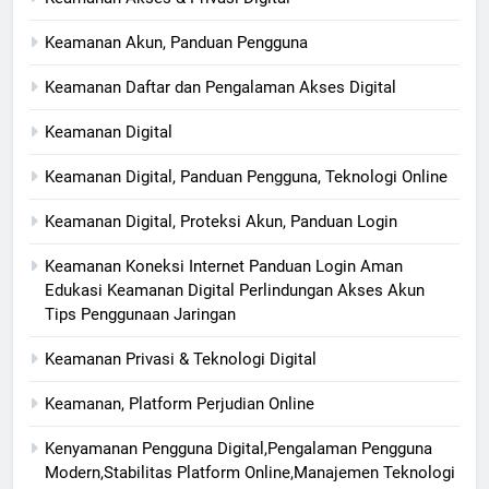
Keamanan Akun, Panduan Pengguna
Keamanan Daftar dan Pengalaman Akses Digital
Keamanan Digital
Keamanan Digital, Panduan Pengguna, Teknologi Online
Keamanan Digital, Proteksi Akun, Panduan Login
Keamanan Koneksi Internet Panduan Login Aman
Edukasi Keamanan Digital Perlindungan Akses Akun
Tips Penggunaan Jaringan
Keamanan Privasi & Teknologi Digital
Keamanan, Platform Perjudian Online
Kenyamanan Pengguna Digital,Pengalaman Pengguna
Modern,Stabilitas Platform Online,Manajemen Teknologi