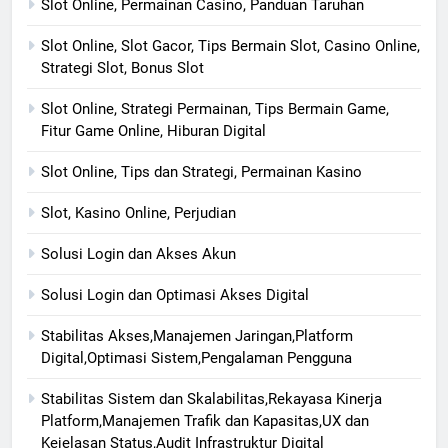
Slot Online, Permainan Casino, Panduan Taruhan
Slot Online, Slot Gacor, Tips Bermain Slot, Casino Online,
Strategi Slot, Bonus Slot
Slot Online, Strategi Permainan, Tips Bermain Game,
Fitur Game Online, Hiburan Digital
Slot Online, Tips dan Strategi, Permainan Kasino
Slot, Kasino Online, Perjudian
Solusi Login dan Akses Akun
Solusi Login dan Optimasi Akses Digital
Stabilitas Akses,Manajemen Jaringan,Platform
Digital,Optimasi Sistem,Pengalaman Pengguna
Stabilitas Sistem dan Skalabilitas,Rekayasa Kinerja
Platform,Manajemen Trafik dan Kapasitas,UX dan
Kejelasan Status,Audit Infrastruktur Digital