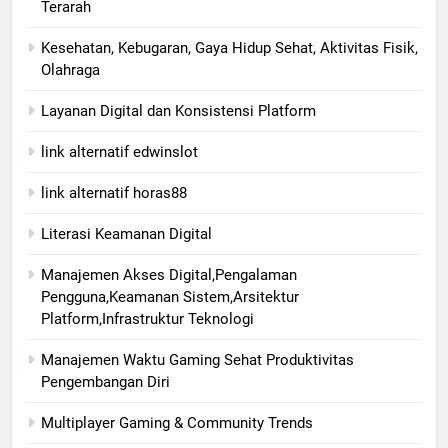
Terarah
Kesehatan, Kebugaran, Gaya Hidup Sehat, Aktivitas Fisik,
Olahraga
Layanan Digital dan Konsistensi Platform
link alternatif edwinslot
link alternatif horas88
Literasi Keamanan Digital
Manajemen Akses Digital,Pengalaman
Pengguna,Keamanan Sistem,Arsitektur
Platform,Infrastruktur Teknologi
Manajemen Waktu Gaming Sehat Produktivitas
Pengembangan Diri
Multiplayer Gaming & Community Trends