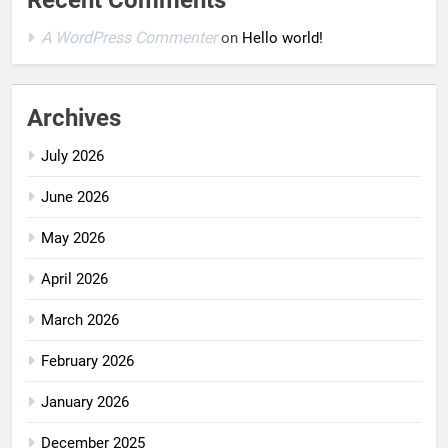
Recent Comments
A WordPress Commenter
on
Hello world!
Archives
July 2026
June 2026
May 2026
April 2026
March 2026
February 2026
January 2026
December 2025