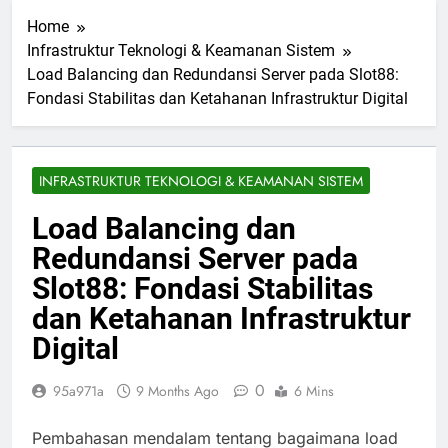
Home
Infrastruktur Teknologi & Keamanan Sistem
Load Balancing dan Redundansi Server pada Slot88:
Fondasi Stabilitas dan Ketahanan Infrastruktur Digital
INFRASTRUKTUR TEKNOLOGI & KEAMANAN SISTEM
Load Balancing dan
Redundansi Server pada
Slot88: Fondasi Stabilitas
dan Ketahanan Infrastruktur
Digital
0
95a971a
9 Months Ago
6 Mins
Pembahasan mendalam tentang bagaimana load