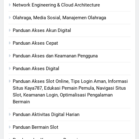
Network Engineering & Cloud Architecture
Olahraga, Media Sosial, Manajemen Olahraga
Panduan Akses Akun Digital
Panduan Akses Cepat
Panduan Akses dan Keamanan Pengguna
Panduan Akses Digital
Panduan Akses Slot Online, Tips Login Aman, Informasi
Situs Kaya787, Edukasi Pemain Pemula, Navigasi Situs
Slot, Keamanan Login, Optimalisasi Pengalaman
Bermain
Panduan Aktivitas Digital Harian
Panduan Bermain Slot