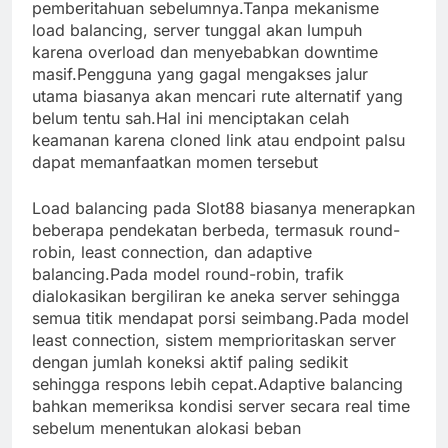
pemberitahuan sebelumnya.Tanpa mekanisme
load balancing, server tunggal akan lumpuh
karena overload dan menyebabkan downtime
masif.Pengguna yang gagal mengakses jalur
utama biasanya akan mencari rute alternatif yang
belum tentu sah.Hal ini menciptakan celah
keamanan karena cloned link atau endpoint palsu
dapat memanfaatkan momen tersebut
Load balancing pada Slot88 biasanya menerapkan
beberapa pendekatan berbeda, termasuk round-
robin, least connection, dan adaptive
balancing.Pada model round-robin, trafik
dialokasikan bergiliran ke aneka server sehingga
semua titik mendapat porsi seimbang.Pada model
least connection, sistem memprioritaskan server
dengan jumlah koneksi aktif paling sedikit
sehingga respons lebih cepat.Adaptive balancing
bahkan memeriksa kondisi server secara real time
sebelum menentukan alokasi beban