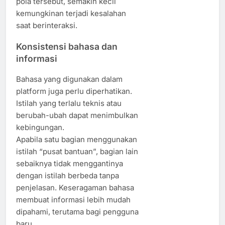
pola tersebut, semakin kecil
kemungkinan terjadi kesalahan
saat berinteraksi.
Konsistensi bahasa dan
informasi
Bahasa yang digunakan dalam
platform juga perlu diperhatikan.
Istilah yang terlalu teknis atau
berubah-ubah dapat menimbulkan
kebingungan.
Apabila satu bagian menggunakan
istilah “pusat bantuan”, bagian lain
sebaiknya tidak menggantinya
dengan istilah berbeda tanpa
penjelasan. Keseragaman bahasa
membuat informasi lebih mudah
dipahami, terutama bagi pengguna
baru.