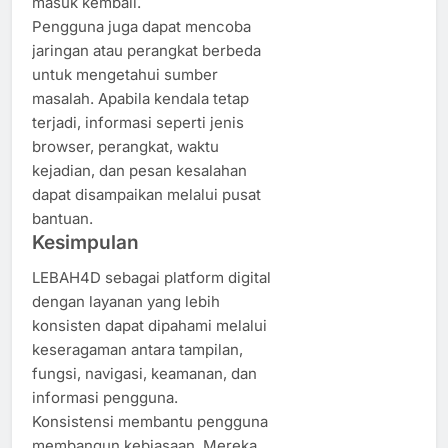
masuk kembali.
Pengguna juga dapat mencoba
jaringan atau perangkat berbeda
untuk mengetahui sumber
masalah. Apabila kendala tetap
terjadi, informasi seperti jenis
browser, perangkat, waktu
kejadian, dan pesan kesalahan
dapat disampaikan melalui pusat
bantuan.
Kesimpulan
LEBAH4D sebagai platform digital
dengan layanan yang lebih
konsisten dapat dipahami melalui
keseragaman antara tampilan,
fungsi, navigasi, keamanan, dan
informasi pengguna.
Konsistensi membantu pengguna
membangun kebiasaan. Mereka