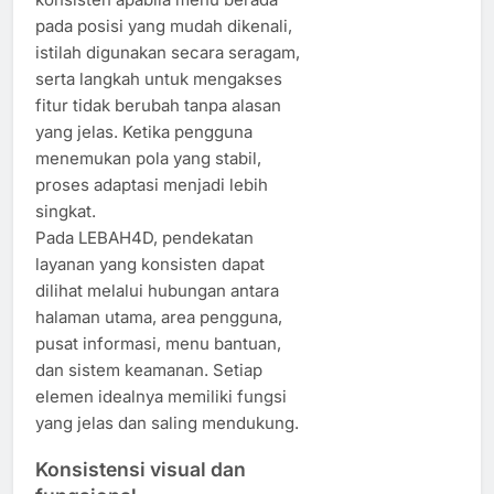
pada posisi yang mudah dikenali,
istilah digunakan secara seragam,
serta langkah untuk mengakses
fitur tidak berubah tanpa alasan
yang jelas. Ketika pengguna
menemukan pola yang stabil,
proses adaptasi menjadi lebih
singkat.
Pada LEBAH4D, pendekatan
layanan yang konsisten dapat
dilihat melalui hubungan antara
halaman utama, area pengguna,
pusat informasi, menu bantuan,
dan sistem keamanan. Setiap
elemen idealnya memiliki fungsi
yang jelas dan saling mendukung.
Konsistensi visual dan