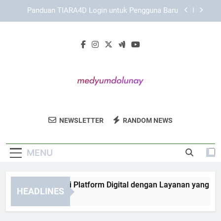
Skip
Tips Memilih Link Alternatif yang Valid dan Aman
to
content
EDWINSLOT Login Alternatif sebagai Solusi Saat
Akses Utama Bermasalah
LEBAH4D sebagai Platform Digital dengan
Layanan yang Lebih Konsisten
Panduan TIARA4D Login untuk Pengguna Baru
Tips Memilih Link Alternatif yang Valid dan Aman
Medyum Dolunay
Dapatkan Layanan Konsultasi Spiritual Di
EDWINSLOT Login Alternatif sebagai Solusi Saat
NEWSLETTER
RANDOM NEWS
Akses Utama Bermasalah
Medyum Dolunay.
MENU
BAH4D sebagai Platform Digital dengan Layanan yang Lebih 
HEADLINES
Weeks Ago