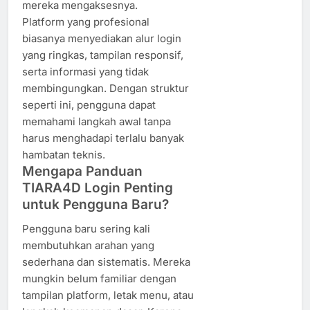
mereka mengaksesnya.
Platform yang profesional
biasanya menyediakan alur login
yang ringkas, tampilan responsif,
serta informasi yang tidak
membingungkan. Dengan struktur
seperti ini, pengguna dapat
memahami langkah awal tanpa
harus menghadapi terlalu banyak
hambatan teknis.
Mengapa Panduan
TIARA4D Login Penting
untuk Pengguna Baru?
Pengguna baru sering kali
membutuhkan arahan yang
sederhana dan sistematis. Mereka
mungkin belum familiar dengan
tampilan platform, letak menu, atau