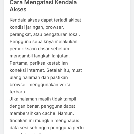
Cara Mengatasi Kendala
Akses
Kendala akses dapat terjadi akibat
kondisi jaringan, browser,
perangkat, atau pengaturan lokal.
Pengguna sebaiknya melakukan
pemeriksaan dasar sebelum
mengambil langkah lanjutan.
Pertama, periksa kestabilan
koneksi internet. Setelah itu, muat
ulang halaman dan pastikan
browser menggunakan versi
terbaru.
Jika halaman masih tidak tampil
dengan benar, pengguna dapat
membersihkan cache. Namun,
tindakan ini mungkin menghapus
data sesi sehingga pengguna perlu