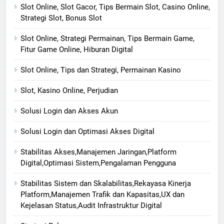
Slot Online, Slot Gacor, Tips Bermain Slot, Casino Online,
Strategi Slot, Bonus Slot
Slot Online, Strategi Permainan, Tips Bermain Game,
Fitur Game Online, Hiburan Digital
Slot Online, Tips dan Strategi, Permainan Kasino
Slot, Kasino Online, Perjudian
Solusi Login dan Akses Akun
Solusi Login dan Optimasi Akses Digital
Stabilitas Akses,Manajemen Jaringan,Platform
Digital,Optimasi Sistem,Pengalaman Pengguna
Stabilitas Sistem dan Skalabilitas,Rekayasa Kinerja
Platform,Manajemen Trafik dan Kapasitas,UX dan
Kejelasan Status,Audit Infrastruktur Digital