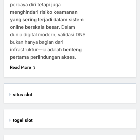
percaya diri tetapi juga
menghindari risiko keamanan
yang sering terjadi dalam sistem
online berskala besar
. Dalam
dunia digital modern, validasi DNS
bukan hanya bagian dari
infrastruktur—ia adalah
benteng
pertama perlindungan akses
.
Read More
situs slot
togel slot