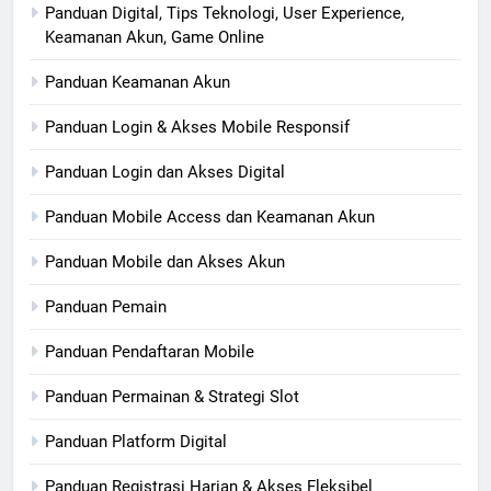
Panduan Digital, Tips Teknologi, User Experience,
Keamanan Akun, Game Online
Panduan Keamanan Akun
Panduan Login & Akses Mobile Responsif
Panduan Login dan Akses Digital
Panduan Mobile Access dan Keamanan Akun
Panduan Mobile dan Akses Akun
Panduan Pemain
Panduan Pendaftaran Mobile
Panduan Permainan & Strategi Slot
Panduan Platform Digital
Panduan Registrasi Harian & Akses Fleksibel