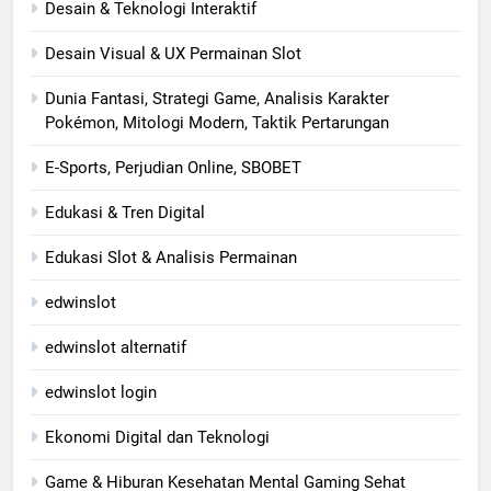
Desain & Teknologi Interaktif
Desain Visual & UX Permainan Slot
Dunia Fantasi, Strategi Game, Analisis Karakter
Pokémon, Mitologi Modern, Taktik Pertarungan
E-Sports, Perjudian Online, SBOBET
Edukasi & Tren Digital
Edukasi Slot & Analisis Permainan
edwinslot
edwinslot alternatif
edwinslot login
Ekonomi Digital dan Teknologi
Game & Hiburan Kesehatan Mental Gaming Sehat