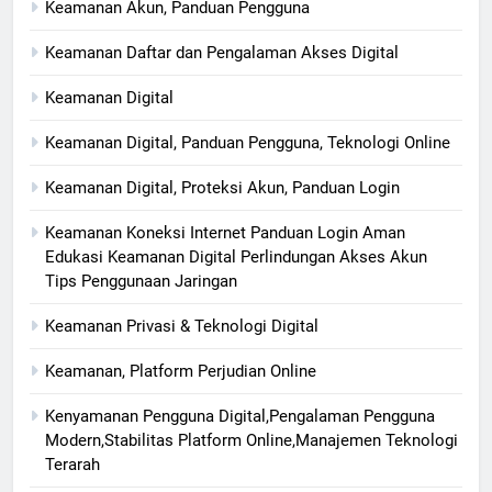
Keamanan Akun, Panduan Pengguna
Keamanan Daftar dan Pengalaman Akses Digital
Keamanan Digital
Keamanan Digital, Panduan Pengguna, Teknologi Online
Keamanan Digital, Proteksi Akun, Panduan Login
Keamanan Koneksi Internet Panduan Login Aman
Edukasi Keamanan Digital Perlindungan Akses Akun
Tips Penggunaan Jaringan
Keamanan Privasi & Teknologi Digital
Keamanan, Platform Perjudian Online
Kenyamanan Pengguna Digital,Pengalaman Pengguna
Modern,Stabilitas Platform Online,Manajemen Teknologi
Terarah