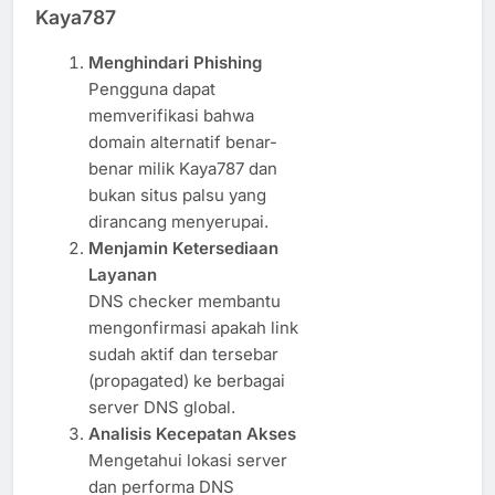
Kaya787
Menghindari Phishing
Pengguna dapat
memverifikasi bahwa
domain alternatif benar-
benar milik Kaya787 dan
bukan situs palsu yang
dirancang menyerupai.
Menjamin Ketersediaan
Layanan
DNS checker membantu
mengonfirmasi apakah link
sudah aktif dan tersebar
(propagated) ke berbagai
server DNS global.
Analisis Kecepatan Akses
Mengetahui lokasi server
dan performa DNS