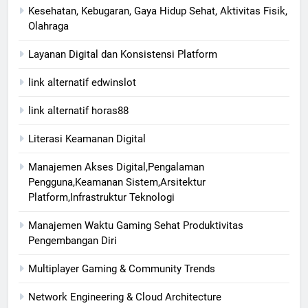
Kesehatan, Kebugaran, Gaya Hidup Sehat, Aktivitas Fisik,
Olahraga
Layanan Digital dan Konsistensi Platform
link alternatif edwinslot
link alternatif horas88
Literasi Keamanan Digital
Manajemen Akses Digital,Pengalaman
Pengguna,Keamanan Sistem,Arsitektur
Platform,Infrastruktur Teknologi
Manajemen Waktu Gaming Sehat Produktivitas
Pengembangan Diri
Multiplayer Gaming & Community Trends
Network Engineering & Cloud Architecture