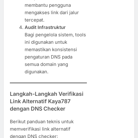
membantu pengguna
mengakses link dari jalur
tercepat.
Audit Infrastruktur
Bagi pengelola sistem, tools
ini digunakan untuk
memastikan konsistensi
pengaturan DNS pada
semua domain yang
digunakan.
Langkah-Langkah Verifikasi
Link Alternatif Kaya787
dengan DNS Checker
Berikut panduan teknis untuk
memverifikasi link alternatif
dengan DNS checker: