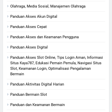
Olahraga, Media Sosial, Manajemen Olahraga
Panduan Akses Akun Digital
Panduan Akses Cepat
Panduan Akses dan Keamanan Pengguna
Panduan Akses Digital
Panduan Akses Slot Online, Tips Login Aman, Informasi
Situs Kaya787, Edukasi Pemain Pemula, Navigasi Situs
Slot, Keamanan Login, Optimalisasi Pengalaman
Bermain
Panduan Aktivitas Digital Harian
Panduan Bermain Slot
Panduan dan Keamanan Bermain