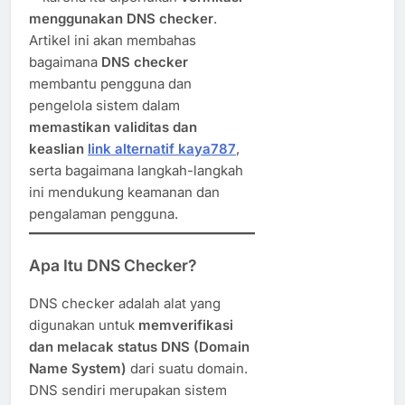
menggunakan DNS checker
.
Artikel ini akan membahas
bagaimana
DNS checker
membantu pengguna dan
pengelola sistem dalam
memastikan validitas dan
keaslian
link alternatif kaya787
,
serta bagaimana langkah-langkah
ini mendukung keamanan dan
pengalaman pengguna.
Apa Itu DNS Checker?
DNS checker adalah alat yang
digunakan untuk
memverifikasi
dan melacak status DNS (Domain
Name System)
dari suatu domain.
DNS sendiri merupakan sistem