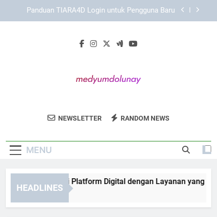
Skip
Tips Memilih Link Alternatif yang Valid dan Aman
to
content
EDWINSLOT Login Alternatif sebagai Solusi Saat
Akses Utama Bermasalah
LEBAH4D sebagai Platform Digital dengan
Layanan yang Lebih Konsisten
Panduan TIARA4D Login untuk Pengguna Baru
Tips Memilih Link Alternatif yang Valid dan Aman
Medyum Dolunay
Dapatkan Layanan Konsultasi Spiritual Di
EDWINSLOT Login Alternatif sebagai Solusi Saat
NEWSLETTER
RANDOM NEWS
Akses Utama Bermasalah
Medyum Dolunay.
MENU
BAH4D sebagai Platform Digital dengan Layanan yang Lebih 
HEADLINES
Weeks Ago