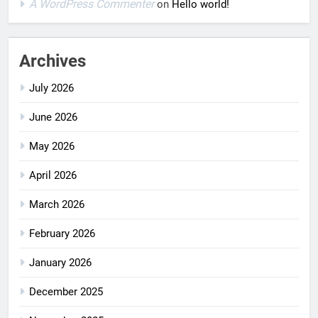
A WordPress Commenter
on
Hello world!
Archives
July 2026
June 2026
May 2026
April 2026
March 2026
February 2026
January 2026
December 2025