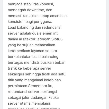
menjaga stabilitas koneksi,
mencegah downtime, dan
memastikan akses tetap aman dan
konsisten bagi pengguna.
Load balancing dan redundansi
server adalah dua elemen inti
dalam arsitektur jaringan Slot88
yang bertujuan memastikan
ketersediaan layanan secara
berkelanjutan.Load balancing
bertugas mendistribusikan beban
trafik ke beberapa server
sekaligus sehingga tidak ada satu
titik yang mengalami kelebihan
permintaan.Sementara itu,
redundansi server berfungsi
sebagai jalur cadangan ketika
server utama mengalami