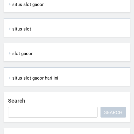
situs slot gacor
situs slot
slot gacor
situs slot gacor hari ini
Search
SEARCH