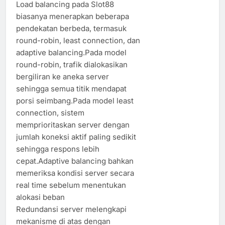
Load balancing pada Slot88
biasanya menerapkan beberapa
pendekatan berbeda, termasuk
round-robin, least connection, dan
adaptive balancing.Pada model
round-robin, trafik dialokasikan
bergiliran ke aneka server
sehingga semua titik mendapat
porsi seimbang.Pada model least
connection, sistem
memprioritaskan server dengan
jumlah koneksi aktif paling sedikit
sehingga respons lebih
cepat.Adaptive balancing bahkan
memeriksa kondisi server secara
real time sebelum menentukan
alokasi beban
Redundansi server melengkapi
mekanisme di atas dengan