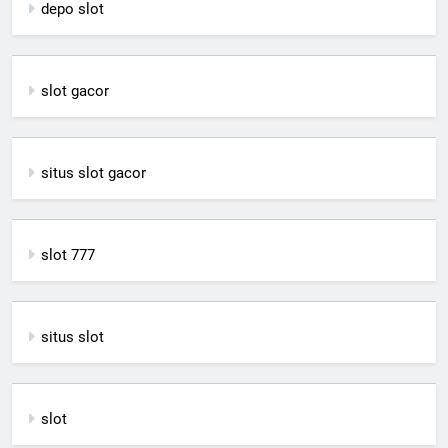
depo slot
slot gacor
situs slot gacor
slot 777
situs slot
slot