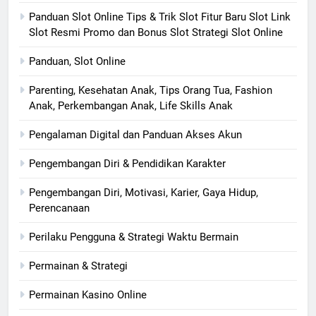
Panduan Slot Online Tips & Trik Slot Fitur Baru Slot Link
Slot Resmi Promo dan Bonus Slot Strategi Slot Online
Panduan, Slot Online
Parenting, Kesehatan Anak, Tips Orang Tua, Fashion
Anak, Perkembangan Anak, Life Skills Anak
Pengalaman Digital dan Panduan Akses Akun
Pengembangan Diri & Pendidikan Karakter
Pengembangan Diri, Motivasi, Karier, Gaya Hidup,
Perencanaan
Perilaku Pengguna & Strategi Waktu Bermain
Permainan & Strategi
Permainan Kasino Online