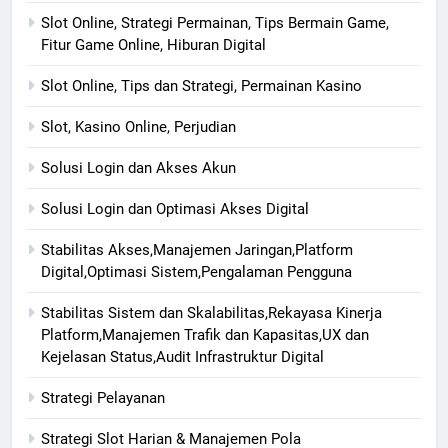
Slot Online, Strategi Permainan, Tips Bermain Game,
Fitur Game Online, Hiburan Digital
Slot Online, Tips dan Strategi, Permainan Kasino
Slot, Kasino Online, Perjudian
Solusi Login dan Akses Akun
Solusi Login dan Optimasi Akses Digital
Stabilitas Akses,Manajemen Jaringan,Platform
Digital,Optimasi Sistem,Pengalaman Pengguna
Stabilitas Sistem dan Skalabilitas,Rekayasa Kinerja
Platform,Manajemen Trafik dan Kapasitas,UX dan
Kejelasan Status,Audit Infrastruktur Digital
Strategi Pelayanan
Strategi Slot Harian & Manajemen Pola