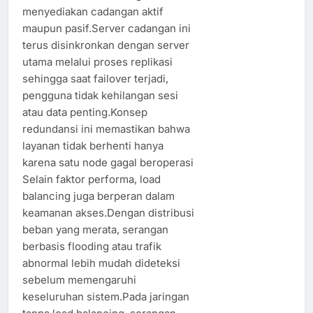
menyediakan cadangan aktif
maupun pasif.Server cadangan ini
terus disinkronkan dengan server
utama melalui proses replikasi
sehingga saat failover terjadi,
pengguna tidak kehilangan sesi
atau data penting.Konsep
redundansi ini memastikan bahwa
layanan tidak berhenti hanya
karena satu node gagal beroperasi
Selain faktor performa, load
balancing juga berperan dalam
keamanan akses.Dengan distribusi
beban yang merata, serangan
berbasis flooding atau trafik
abnormal lebih mudah dideteksi
sebelum memengaruhi
keseluruhan sistem.Pada jaringan