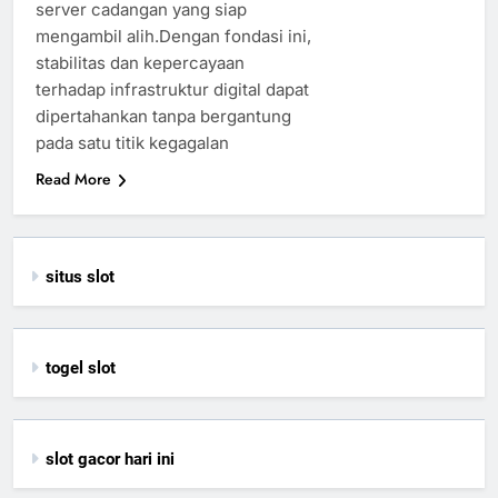
server cadangan yang siap
mengambil alih.Dengan fondasi ini,
stabilitas dan kepercayaan
terhadap infrastruktur digital dapat
dipertahankan tanpa bergantung
pada satu titik kegagalan
Read More
situs slot
togel slot
slot gacor hari ini