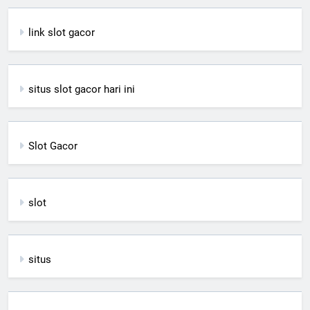
link slot gacor
situs slot gacor hari ini
Slot Gacor
slot
situs