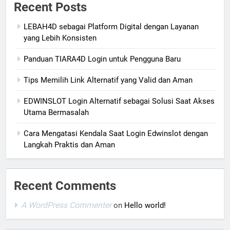
Recent Posts
LEBAH4D sebagai Platform Digital dengan Layanan
yang Lebih Konsisten
Panduan TIARA4D Login untuk Pengguna Baru
Tips Memilih Link Alternatif yang Valid dan Aman
EDWINSLOT Login Alternatif sebagai Solusi Saat Akses
Utama Bermasalah
Cara Mengatasi Kendala Saat Login Edwinslot dengan
Langkah Praktis dan Aman
Recent Comments
A WordPress Commenter
on
Hello world!