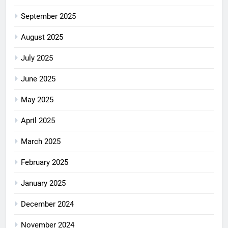
September 2025
August 2025
July 2025
June 2025
May 2025
April 2025
March 2025
February 2025
January 2025
December 2024
November 2024