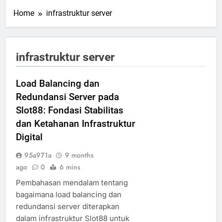
Home
infrastruktur server
infrastruktur server
Load Balancing dan
Redundansi Server pada
Slot88: Fondasi Stabilitas
dan Ketahanan Infrastruktur
Digital
95a971a
9 months
ago
0
6 mins
Pembahasan mendalam tentang
bagaimana load balancing dan
redundansi server diterapkan
dalam infrastruktur Slot88 untuk