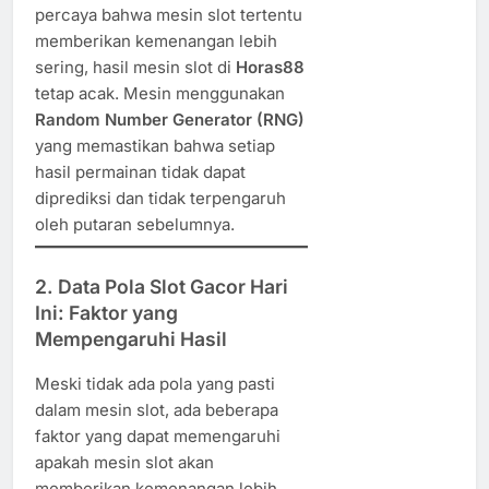
percaya bahwa mesin slot tertentu
memberikan kemenangan lebih
sering, hasil mesin slot di
Horas88
tetap acak. Mesin menggunakan
Random Number Generator (RNG)
yang memastikan bahwa setiap
hasil permainan tidak dapat
diprediksi dan tidak terpengaruh
oleh putaran sebelumnya.
2.
Data Pola Slot Gacor Hari
Ini: Faktor yang
Mempengaruhi Hasil
Meski tidak ada pola yang pasti
dalam mesin slot, ada beberapa
faktor yang dapat memengaruhi
apakah mesin slot akan
memberikan kemenangan lebih