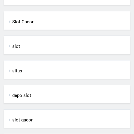
Slot Gacor
slot
situs
depo slot
slot gacor