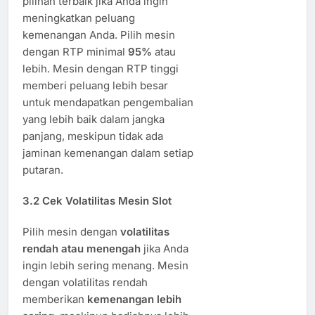
pilihan terbaik jika Anda ingin
meningkatkan peluang
kemenangan Anda. Pilih mesin
dengan RTP minimal
95%
atau
lebih. Mesin dengan RTP tinggi
memberi peluang lebih besar
untuk mendapatkan pengembalian
yang lebih baik dalam jangka
panjang, meskipun tidak ada
jaminan kemenangan dalam setiap
putaran.
3.2
Cek Volatilitas Mesin Slot
Pilih mesin dengan
volatilitas
rendah atau menengah
jika Anda
ingin lebih sering menang. Mesin
dengan volatilitas rendah
memberikan
kemenangan lebih