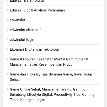
Edukasi & Tren Digital
Edukasi Slot & Analisis Permainan
edwinslot
edwinslot alternatif
edwinslot login
Ekonomi Digital dan Teknologi
Game & Hiburan Kesehatan Mental Gaming Sehat
Manajemen Stres Keseimbangan Hidup
Game dan Hiburan, Tips Bermain Game, Gaya Hidup
Sehat
Game Online Sehat, Manajemen Waktu, Gaming
Seimbang, Lifestyle Digital, Productivity Tips, Gaming
Tanpa Ketergantungan