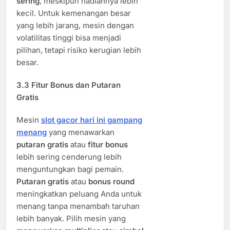
sering
, meskipun hadiahnya lebih
kecil. Untuk kemenangan besar
yang lebih jarang, mesin dengan
volatilitas tinggi bisa menjadi
pilihan, tetapi risiko kerugian lebih
besar.
3.3
Fitur Bonus dan Putaran
Gratis
Mesin
slot gacor hari ini gampang
menang
yang menawarkan
putaran gratis
atau
fitur bonus
lebih sering cenderung lebih
menguntungkan bagi pemain.
Putaran gratis
atau
bonus round
meningkatkan peluang Anda untuk
menang tanpa menambah taruhan
lebih banyak. Pilih mesin yang