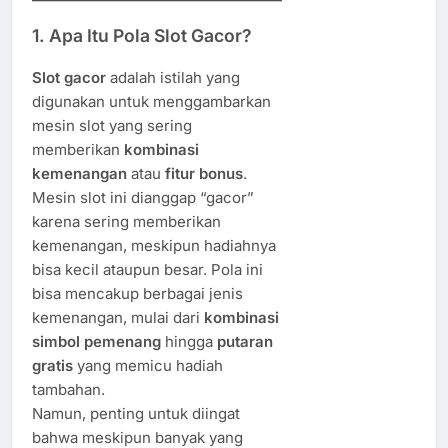
1.
Apa Itu Pola Slot Gacor?
Slot gacor
adalah istilah yang
digunakan untuk menggambarkan
mesin slot yang sering
memberikan
kombinasi
kemenangan
atau
fitur bonus
.
Mesin slot ini dianggap “gacor”
karena sering memberikan
kemenangan, meskipun hadiahnya
bisa kecil ataupun besar. Pola ini
bisa mencakup berbagai jenis
kemenangan, mulai dari
kombinasi
simbol pemenang
hingga
putaran
gratis
yang memicu hadiah
tambahan.
Namun, penting untuk diingat
bahwa meskipun banyak yang