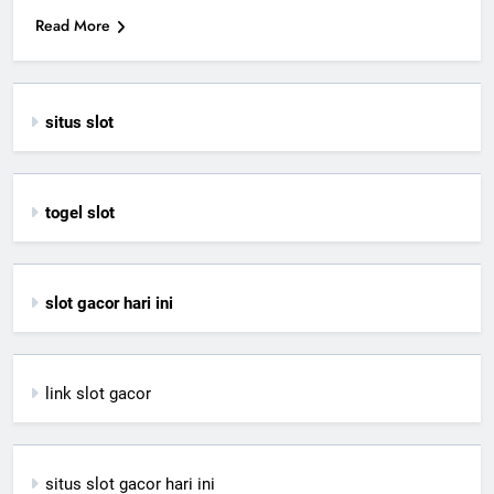
Read More
situs slot
togel slot
slot gacor hari ini
link slot gacor
situs slot gacor hari ini