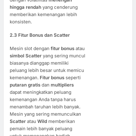
hingga rendah
yang cenderung
memberikan kemenangan lebih
konsisten.
2.3
Fitur Bonus dan Scatter
Mesin slot dengan
fitur bonus
atau
simbol Scatter
yang sering muncul
biasanya dianggap memiliki
peluang lebih besar untuk memicu
kemenangan.
Fitur bonus
seperti
putaran gratis
dan
multipliers
dapat meningkatkan peluang
kemenangan Anda tanpa harus
menambah taruhan lebih banyak.
Mesin yang sering memunculkan
Scatter
atau
Wild
memberikan
pemain lebih banyak peluang
untuk memenangkan hadiah