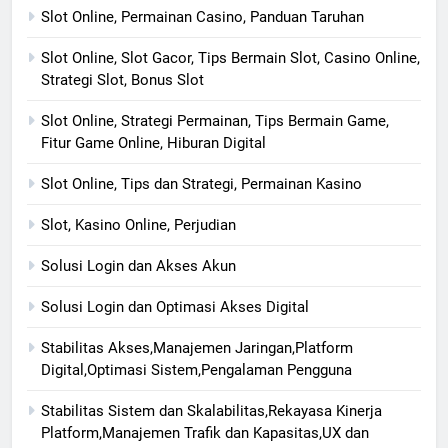
Slot Online, Permainan Casino, Panduan Taruhan
Slot Online, Slot Gacor, Tips Bermain Slot, Casino Online,
Strategi Slot, Bonus Slot
Slot Online, Strategi Permainan, Tips Bermain Game,
Fitur Game Online, Hiburan Digital
Slot Online, Tips dan Strategi, Permainan Kasino
Slot, Kasino Online, Perjudian
Solusi Login dan Akses Akun
Solusi Login dan Optimasi Akses Digital
Stabilitas Akses,Manajemen Jaringan,Platform
Digital,Optimasi Sistem,Pengalaman Pengguna
Stabilitas Sistem dan Skalabilitas,Rekayasa Kinerja
Platform,Manajemen Trafik dan Kapasitas,UX dan