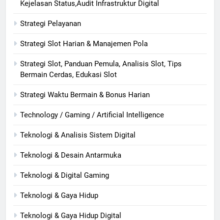
Kejelasan Status,Audit Infrastruktur Digital
Strategi Pelayanan
Strategi Slot Harian & Manajemen Pola
Strategi Slot, Panduan Pemula, Analisis Slot, Tips
Bermain Cerdas, Edukasi Slot
Strategi Waktu Bermain & Bonus Harian
Technology / Gaming / Artificial Intelligence
Teknologi & Analisis Sistem Digital
Teknologi & Desain Antarmuka
Teknologi & Digital Gaming
Teknologi & Gaya Hidup
Teknologi & Gaya Hidup Digital