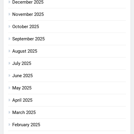
December 2025
November 2025
October 2025
September 2025
August 2025
July 2025
June 2025
May 2025
April 2025
March 2025
February 2025