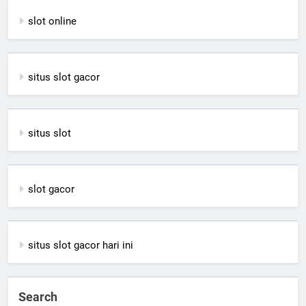
slot online
situs slot gacor
situs slot
slot gacor
situs slot gacor hari ini
Search