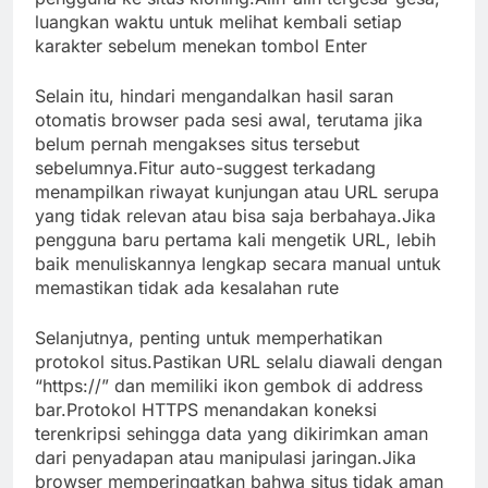
luangkan waktu untuk melihat kembali setiap
karakter sebelum menekan tombol Enter
Selain itu, hindari mengandalkan hasil saran
otomatis browser pada sesi awal, terutama jika
belum pernah mengakses situs tersebut
sebelumnya.Fitur auto-suggest terkadang
menampilkan riwayat kunjungan atau URL serupa
yang tidak relevan atau bisa saja berbahaya.Jika
pengguna baru pertama kali mengetik URL, lebih
baik menuliskannya lengkap secara manual untuk
memastikan tidak ada kesalahan rute
Selanjutnya, penting untuk memperhatikan
protokol situs.Pastikan URL selalu diawali dengan
“https://” dan memiliki ikon gembok di address
bar.Protokol HTTPS menandakan koneksi
terenkripsi sehingga data yang dikirimkan aman
dari penyadapan atau manipulasi jaringan.Jika
browser memperingatkan bahwa situs tidak aman