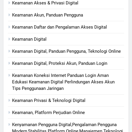
Keamanan Akses & Privasi Digital
Keamanan Akun, Panduan Pengguna
Keamanan Daftar dan Pengalaman Akses Digital
Keamanan Digital
Keamanan Digital, Panduan Pengguna, Teknologi Online
Keamanan Digital, Proteksi Akun, Panduan Login
Keamanan Koneksi Internet Panduan Login Aman
Edukasi Keamanan Digital Perlindungan Akses Akun
Tips Penggunaan Jaringan
Keamanan Privasi & Teknologi Digital
Keamanan, Platform Perjudian Online
Kenyamanan Pengguna Digital,Pengalaman Pengguna
Modern,Stabilitas Platform Online,Manajemen Teknologi