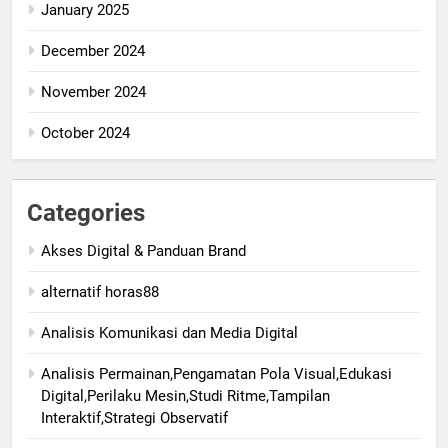
January 2025
December 2024
November 2024
October 2024
Categories
Akses Digital & Panduan Brand
alternatif horas88
Analisis Komunikasi dan Media Digital
Analisis Permainan,Pengamatan Pola Visual,Edukasi
Digital,Perilaku Mesin,Studi Ritme,Tampilan
Interaktif,Strategi Observatif