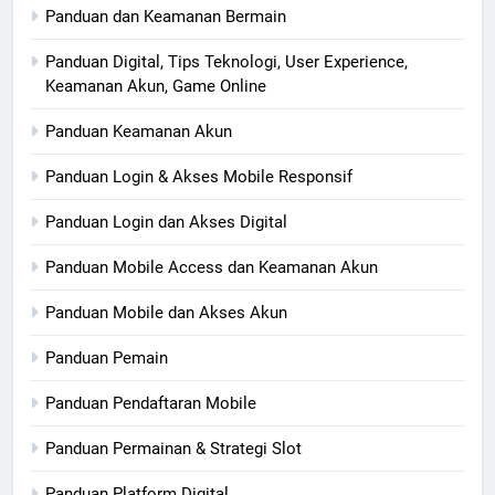
Panduan dan Keamanan Bermain
Panduan Digital, Tips Teknologi, User Experience,
Keamanan Akun, Game Online
Panduan Keamanan Akun
Panduan Login & Akses Mobile Responsif
Panduan Login dan Akses Digital
Panduan Mobile Access dan Keamanan Akun
Panduan Mobile dan Akses Akun
Panduan Pemain
Panduan Pendaftaran Mobile
Panduan Permainan & Strategi Slot
Panduan Platform Digital