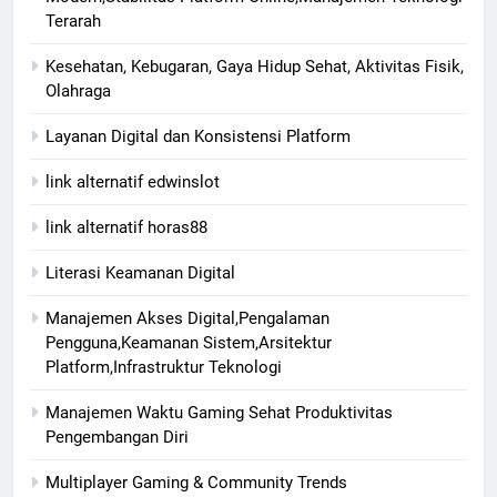
Terarah
Kesehatan, Kebugaran, Gaya Hidup Sehat, Aktivitas Fisik,
Olahraga
Layanan Digital dan Konsistensi Platform
link alternatif edwinslot
link alternatif horas88
Literasi Keamanan Digital
Manajemen Akses Digital,Pengalaman
Pengguna,Keamanan Sistem,Arsitektur
Platform,Infrastruktur Teknologi
Manajemen Waktu Gaming Sehat Produktivitas
Pengembangan Diri
Multiplayer Gaming & Community Trends