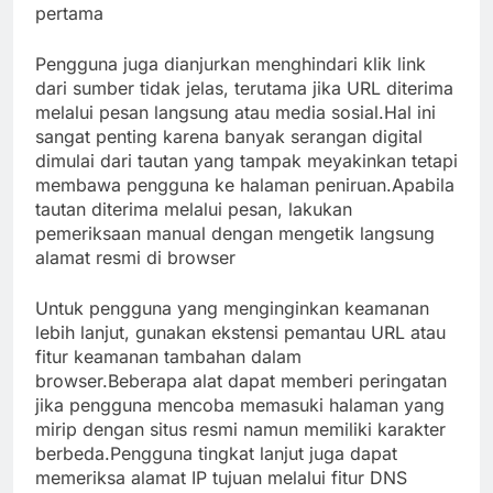
pertama
Pengguna juga dianjurkan menghindari klik link
dari sumber tidak jelas, terutama jika URL diterima
melalui pesan langsung atau media sosial.Hal ini
sangat penting karena banyak serangan digital
dimulai dari tautan yang tampak meyakinkan tetapi
membawa pengguna ke halaman peniruan.Apabila
tautan diterima melalui pesan, lakukan
pemeriksaan manual dengan mengetik langsung
alamat resmi di browser
Untuk pengguna yang menginginkan keamanan
lebih lanjut, gunakan ekstensi pemantau URL atau
fitur keamanan tambahan dalam
browser.Beberapa alat dapat memberi peringatan
jika pengguna mencoba memasuki halaman yang
mirip dengan situs resmi namun memiliki karakter
berbeda.Pengguna tingkat lanjut juga dapat
memeriksa alamat IP tujuan melalui fitur DNS