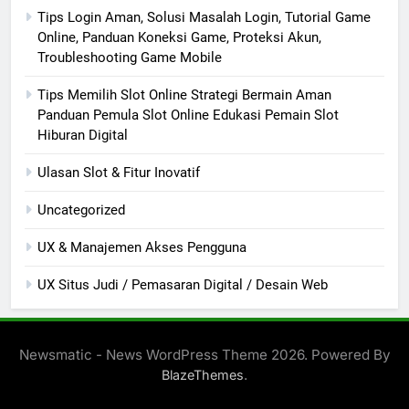
Tips Login Aman, Solusi Masalah Login, Tutorial Game
Online, Panduan Koneksi Game, Proteksi Akun,
Troubleshooting Game Mobile
Tips Memilih Slot Online Strategi Bermain Aman
Panduan Pemula Slot Online Edukasi Pemain Slot
Hiburan Digital
Ulasan Slot & Fitur Inovatif
Uncategorized
UX & Manajemen Akses Pengguna
UX Situs Judi / Pemasaran Digital / Desain Web
Newsmatic - News WordPress Theme 2026. Powered By
.
BlazeThemes