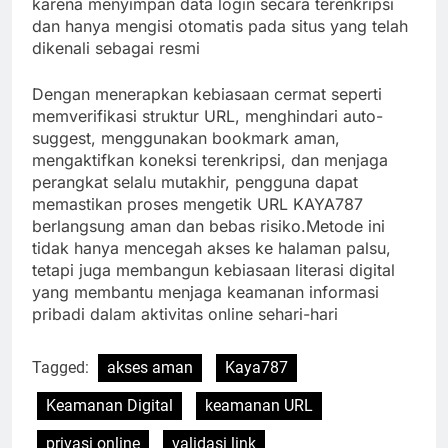
karena menyimpan data login secara terenkripsi
dan hanya mengisi otomatis pada situs yang telah
dikenali sebagai resmi
Dengan menerapkan kebiasaan cermat seperti
memverifikasi struktur URL, menghindari auto-
suggest, menggunakan bookmark aman,
mengaktifkan koneksi terenkripsi, dan menjaga
perangkat selalu mutakhir, pengguna dapat
memastikan proses mengetik URL KAYA787
berlangsung aman dan bebas risiko.Metode ini
tidak hanya mencegah akses ke halaman palsu,
tetapi juga membangun kebiasaan literasi digital
yang membantu menjaga keamanan informasi
pribadi dalam aktivitas online sehari-hari
Tagged:
akses aman
Kaya787
Keamanan Digital
keamanan URL
privasi online
validasi link