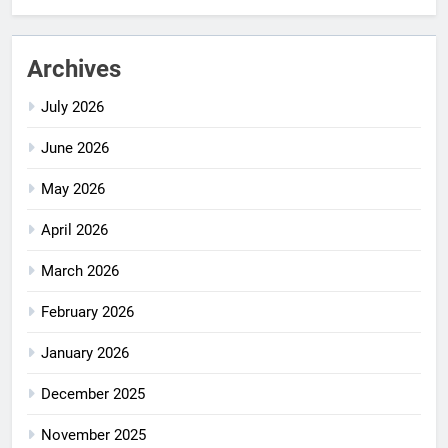
Archives
July 2026
June 2026
May 2026
April 2026
March 2026
February 2026
January 2026
December 2025
November 2025