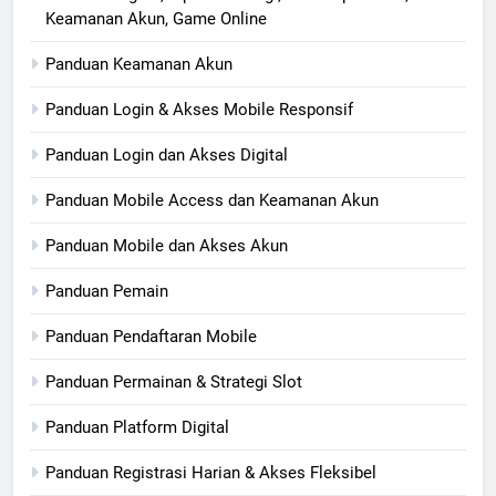
Keamanan Akun, Game Online
Panduan Keamanan Akun
Panduan Login & Akses Mobile Responsif
Panduan Login dan Akses Digital
Panduan Mobile Access dan Keamanan Akun
Panduan Mobile dan Akses Akun
Panduan Pemain
Panduan Pendaftaran Mobile
Panduan Permainan & Strategi Slot
Panduan Platform Digital
Panduan Registrasi Harian & Akses Fleksibel