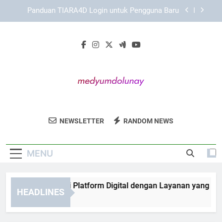
Skip
Tips Memilih Link Alternatif yang Valid dan Aman
to
content
EDWINSLOT Login Alternatif sebagai Solusi Saat
Akses Utama Bermasalah
LEBAH4D sebagai Platform Digital dengan
Layanan yang Lebih Konsisten
Panduan TIARA4D Login untuk Pengguna Baru
Tips Memilih Link Alternatif yang Valid dan Aman
Medyum Dolunay
Dapatkan Layanan Konsultasi Spiritual Di
EDWINSLOT Login Alternatif sebagai Solusi Saat
NEWSLETTER
RANDOM NEWS
Akses Utama Bermasalah
Medyum Dolunay.
MENU
EBAH4D sebagai Platform Digital dengan Layanan yang Lebih
HEADLINES
 Weeks Ago