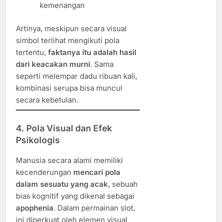
kemenangan
Artinya, meskipun secara visual
simbol terlihat mengikuti pola
tertentu,
faktanya itu adalah hasil
dari keacakan murni
. Sama
seperti melempar dadu ribuan kali,
kombinasi serupa bisa muncul
secara kebetulan.
4. Pola Visual dan Efek
Psikologis
Manusia secara alami memiliki
kecenderungan
mencari pola
dalam sesuatu yang acak
, sebuah
bias kognitif yang dikenal sebagai
apophenia
. Dalam permainan slot,
ini diperkuat oleh elemen visual