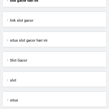
slot gacor hari ini
link slot gacor
situs slot gacor hari ini
Slot Gacor
slot
situs