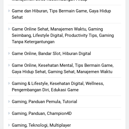
Game dan Hiburan, Tips Bermain Game, Gaya Hidup
Sehat
Game Online Sehat, Manajemen Waktu, Gaming
Seimbang, Lifestyle Digital, Productivity Tips, Gaming
Tanpa Ketergantungan
Game Online, Bandar Slot, Hiburan Digital
Game Online, Kesehatan Mental, Tips Bermain Game,
Gaya Hidup Sehat, Gaming Sehat, Manajemen Waktu
Gaming & Lifestyle, Kesehatan Digital, Wellness,
Pengembangan Diri, Edukasi Game
Gaming, Panduan Pemula, Tutorial
Gaming, Panduan, Champion4D
Gaming, Teknologi, Multiplayer