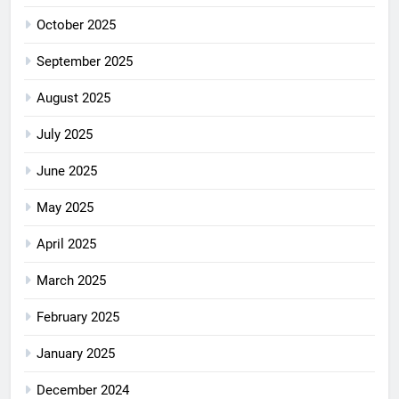
October 2025
September 2025
August 2025
July 2025
June 2025
May 2025
April 2025
March 2025
February 2025
January 2025
December 2024