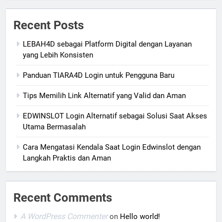
Recent Posts
LEBAH4D sebagai Platform Digital dengan Layanan
yang Lebih Konsisten
Panduan TIARA4D Login untuk Pengguna Baru
Tips Memilih Link Alternatif yang Valid dan Aman
EDWINSLOT Login Alternatif sebagai Solusi Saat Akses
Utama Bermasalah
Cara Mengatasi Kendala Saat Login Edwinslot dengan
Langkah Praktis dan Aman
Recent Comments
A WordPress Commenter
on
Hello world!