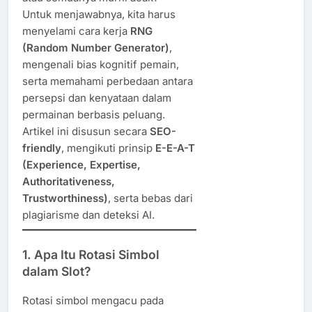
Untuk menjawabnya, kita harus
menyelami cara kerja
RNG
(Random Number Generator)
,
mengenali bias kognitif pemain,
serta memahami perbedaan antara
persepsi dan kenyataan dalam
permainan berbasis peluang.
Artikel ini disusun secara
SEO-
friendly
, mengikuti prinsip
E-E-A-T
(Experience, Expertise,
Authoritativeness,
Trustworthiness)
, serta bebas dari
plagiarisme dan deteksi AI.
1. Apa Itu Rotasi Simbol
dalam Slot?
Rotasi simbol mengacu pada