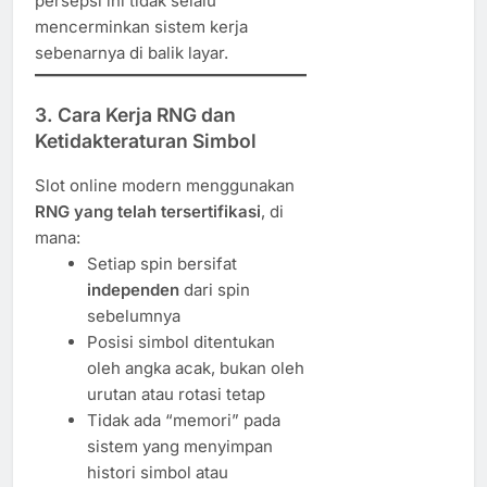
persepsi ini tidak selalu
mencerminkan sistem kerja
sebenarnya di balik layar.
3. Cara Kerja RNG dan
Ketidakteraturan Simbol
Slot online modern menggunakan
RNG yang telah tersertifikasi
, di
mana:
Setiap spin bersifat
independen
dari spin
sebelumnya
Posisi simbol ditentukan
oleh angka acak, bukan oleh
urutan atau rotasi tetap
Tidak ada “memori” pada
sistem yang menyimpan
histori simbol atau