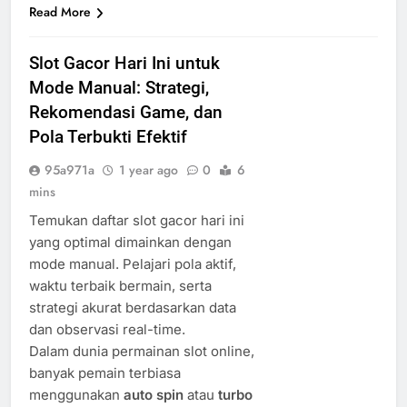
Read More
Slot Gacor Hari Ini untuk
Mode Manual: Strategi,
Rekomendasi Game, dan
Pola Terbukti Efektif
95a971a
1 year ago
0
6
mins
Temukan daftar slot gacor hari ini
yang optimal dimainkan dengan
mode manual. Pelajari pola aktif,
waktu terbaik bermain, serta
strategi akurat berdasarkan data
dan observasi real-time.
Dalam dunia permainan slot online,
banyak pemain terbiasa
menggunakan
auto spin
atau
turbo