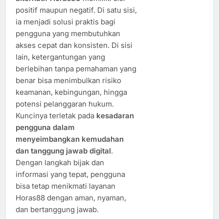
positif maupun negatif. Di satu sisi,
ia menjadi solusi praktis bagi
pengguna yang membutuhkan
akses cepat dan konsisten. Di sisi
lain, ketergantungan yang
berlebihan tanpa pemahaman yang
benar bisa menimbulkan risiko
keamanan, kebingungan, hingga
potensi pelanggaran hukum.
Kuncinya terletak pada
kesadaran
pengguna dalam
menyeimbangkan kemudahan
dan tanggung jawab digital
.
Dengan langkah bijak dan
informasi yang tepat, pengguna
bisa tetap menikmati layanan
Horas88 dengan aman, nyaman,
dan bertanggung jawab.