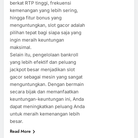
berkat RTP tinggi, frekuensi
kemenangan yang lebih sering,
hingga fitur bonus yang
menguntungkan, slot gacor adalah
pilihan tepat bagi siapa saja yang
ingin meraih keuntungan
maksimal.
Selain itu, pengelolaan bankroll
yang lebih efektif dan peluang
jackpot besar menjadikan slot
gacor sebagai mesin yang sangat
menguntungkan. Dengan bermain
secara bijak dan memanfaatkan
keuntungan-keuntungan ini, Anda
dapat meningkatkan peluang Anda
untuk meraih kemenangan lebih
besar.
Read More