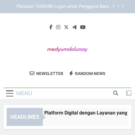
Skip
Tips Memilih Link Alternatif yang Valid dan Aman
to
content
EDWINSLOT Login Alternatif sebagai Solusi Saat
Akses Utama Bermasalah
LEBAH4D sebagai Platform Digital dengan
Layanan yang Lebih Konsisten
Panduan TIARA4D Login untuk Pengguna Baru
Tips Memilih Link Alternatif yang Valid dan Aman
Medyum Dolunay
Dapatkan Layanan Konsultasi Spiritual Di
EDWINSLOT Login Alternatif sebagai Solusi Saat
NEWSLETTER
RANDOM NEWS
Akses Utama Bermasalah
Medyum Dolunay.
MENU
BAH4D sebagai Platform Digital dengan Layanan yang Lebih 
HEADLINES
Weeks Ago