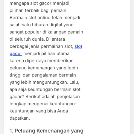
mengapa slot gacor menjadi
pilihan terbaik bagi pemain.
Bermain slot online telah menjadi
salah satu hiburan digital yang
sangat populer di kalangan pemain
di seluruh dunia. Di antara
berbagai jenis permainan slot,
slot
gacor
menjadi pilihan utama
karena dipercaya memberikan
peluang kemenangan yang lebih
tinggi dan pengalaman bermain
yang lebih menguntungkan. Lalu,
apa saja keuntungan bermain slot
gacor? Berikut adalah penjelasan
lengkap mengenai keuntungan-
keuntungan yang bisa Anda
dapatkan.
1.
Peluang Kemenangan yang