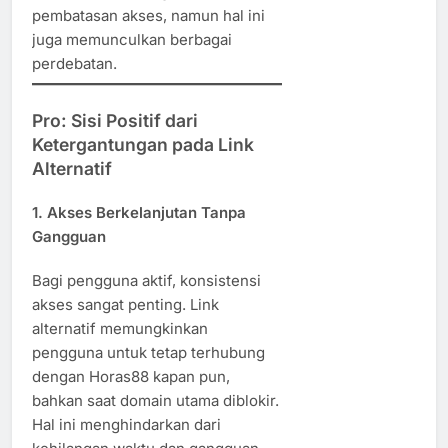
pembatasan akses, namun hal ini
juga memunculkan berbagai
perdebatan.
Pro: Sisi Positif dari
Ketergantungan pada Link
Alternatif
1.
Akses Berkelanjutan Tanpa
Gangguan
Bagi pengguna aktif, konsistensi
akses sangat penting. Link
alternatif memungkinkan
pengguna untuk tetap terhubung
dengan Horas88 kapan pun,
bahkan saat domain utama diblokir.
Hal ini menghindarkan dari