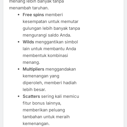
menang lebih banyak tanpa
menambah taruhan.
Free spins
memberi
kesempatan untuk memutar
gulungan lebih banyak tanpa
mengurangi saldo Anda.
Wilds
menggantikan simbol
lain untuk membantu Anda
membentuk kombinasi
menang.
Multipliers
menggandakan
kemenangan yang
diperoleh, memberi hadiah
lebih besar.
Scatters
sering kali memicu
fitur bonus lainnya,
memberikan peluang
tambahan untuk meraih
kemenangan.