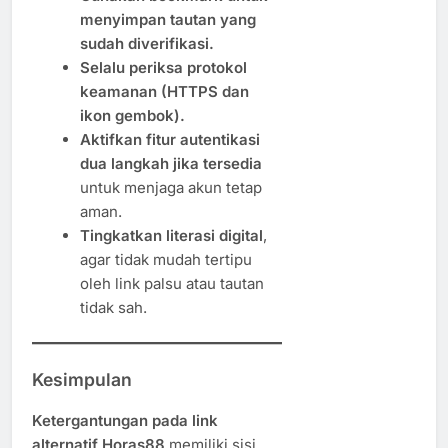
menyimpan tautan yang
sudah diverifikasi.
Selalu periksa protokol
keamanan (HTTPS dan
ikon gembok).
Aktifkan fitur autentikasi
dua langkah jika tersedia
untuk menjaga akun tetap
aman.
Tingkatkan literasi digital
,
agar tidak mudah tertipu
oleh link palsu atau tautan
tidak sah.
Kesimpulan
Ketergantungan pada link
alternatif Horas88
memiliki sisi