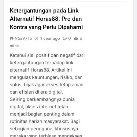
Ketergantungan pada Link
Alternatif Horas88: Pro dan
Kontra yang Perlu Dipahami
95a971a
1 year ago
0
6
mins
Ketahui sisi positif dan negatif dari
ketergantungan terhadap link
alternatif Horas88. Artikel ini
mengulas keuntungan, risiko, dan
solusi bijak agar akses tetap aman
dan efisien di era digital.
Seiring berkembangnya dunia
digital, akses internet telah
menjadi bagian penting dalam
rutinitas harian masyarakat. Bagi
sebagian pengguna, khususnya
mereka yang terbiasa mengakses