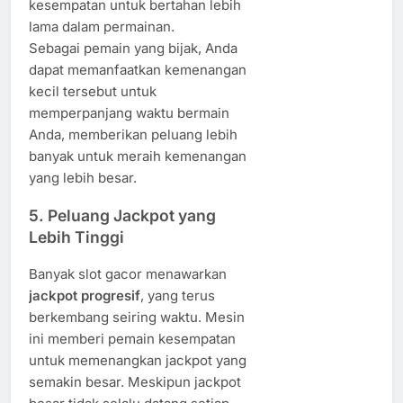
kesempatan untuk bertahan lebih
lama dalam permainan.
Sebagai pemain yang bijak, Anda
dapat memanfaatkan kemenangan
kecil tersebut untuk
memperpanjang waktu bermain
Anda, memberikan peluang lebih
banyak untuk meraih kemenangan
yang lebih besar.
5.
Peluang Jackpot yang
Lebih Tinggi
Banyak slot gacor menawarkan
jackpot progresif
, yang terus
berkembang seiring waktu. Mesin
ini memberi pemain kesempatan
untuk memenangkan jackpot yang
semakin besar. Meskipun jackpot