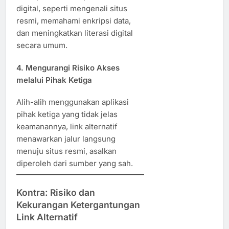
digital, seperti mengenali situs
resmi, memahami enkripsi data,
dan meningkatkan literasi digital
secara umum.
4.
Mengurangi Risiko Akses
melalui Pihak Ketiga
Alih-alih menggunakan aplikasi
pihak ketiga yang tidak jelas
keamanannya, link alternatif
menawarkan jalur langsung
menuju situs resmi, asalkan
diperoleh dari sumber yang sah.
Kontra: Risiko dan
Kekurangan Ketergantungan
Link Alternatif