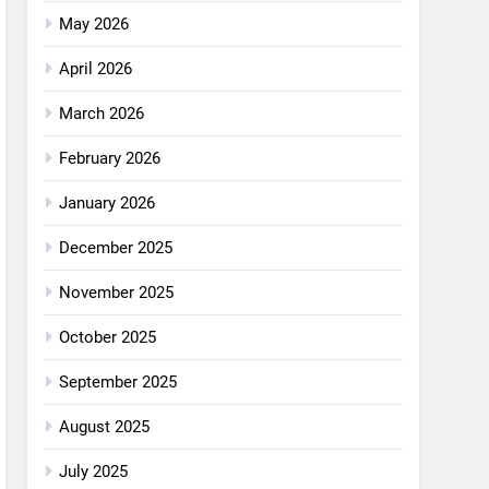
May 2026
April 2026
March 2026
February 2026
January 2026
December 2025
November 2025
October 2025
September 2025
August 2025
July 2025