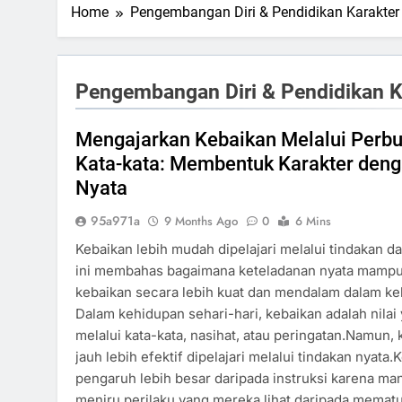
Home
Pengembangan Diri & Pendidikan Karakter
Pengembangan Diri & Pendidikan K
Mengajarkan Kebaikan Melalui Perbu
Kata-kata: Membentuk Karakter den
Nyata
95a971a
9 Months Ago
0
6 Mins
Kebaikan lebih mudah dipelajari melalui tindakan da
ini membahas bagaimana keteladanan nyata mampu
kebaikan secara lebih kuat dan mendalam dalam keh
Dalam kehidupan sehari-hari, kebaikan adalah nilai 
melalui kata-kata, nasihat, atau peringatan.Namun, k
jauh lebih efektif dipelajari melalui tindakan nyat
pengaruh lebih besar daripada instruksi karena ma
meniru perilaku yang mereka lihat daripada mematu