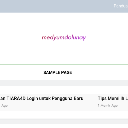
Pandua
Tips Memil
EDWINSLOT Login Alternatif sebaga
LEBAH4D sebagai Platform Digital
yum Dolunay
Pandua
Layanan Konsultasi Spiritual Di Medyum Dolunay.
Tips Memil
SAMPLE PAGE
EDWINSLOT Login Alternatif sebaga
4D Login untuk Pengguna Baru
Tips Memilih Link Alte
1 Month Ago