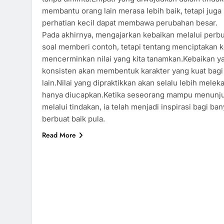
membantu orang lain merasa lebih baik, tetapi jug
perhatian kecil dapat membawa perubahan besar.
Pada akhirnya, mengajarkan kebaikan melalui perb
soal memberi contoh, tetapi tentang menciptakan 
mencerminkan nilai yang kita tanamkan.Kebaikan y
konsisten akan membentuk karakter yang kuat bagi 
lain.Nilai yang dipraktikkan akan selalu lebih meleka
hanya diucapkan.Ketika seseorang mampu menunj
melalui tindakan, ia telah menjadi inspirasi bagi ba
berbuat baik pula.
Read More