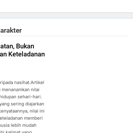
arakter
atan, Bukan
gan Keteladanan
ripada nasihat.Artikel
 menanamkan nilai
idupan sehari-hari.
yang sering diajarkan
enyataannya, nilai ini
a.Keteladanan memberi
nusia lebih mudah
hi kalimat yang