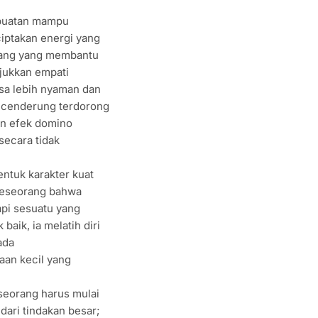
rbuatan mampu
iptakan energi yang
rang yang membantu
jukkan empati
asa lebih nyaman dan
u cenderung terdorong
an efek domino
ecara tidak
ntuk karakter kuat
 seseorang bahwa
api sesuatu yang
baik, ia melatih diri
ada
saan kecil yang
seorang harus mulai
dari tindakan besar;