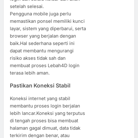
setelah selesai.
Pengguna mobile juga perlu
memastikan ponsel memiliki kunci
layar, sistem yang diperbarui, serta
browser yang berjalan dengan
baik.Hal sederhana seperti ini
dapat membantu mengurangi
risiko akses tidak sah dan
membuat proses Lebah4D login
terasa lebih aman.
Pastikan Koneksi Stabil
Koneksi internet yang stabil
membantu proses login berjalan
lebih lancar.Koneksi yang terputus
di tengah proses bisa membuat
halaman gagal dimuat, data tidak
terkirim dengan benar, atau