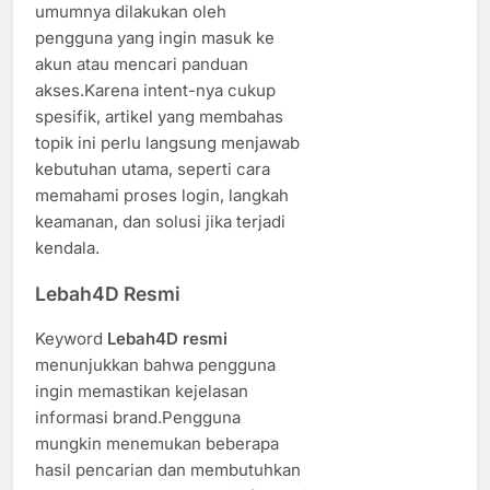
umumnya dilakukan oleh
pengguna yang ingin masuk ke
akun atau mencari panduan
akses.Karena intent-nya cukup
spesifik, artikel yang membahas
topik ini perlu langsung menjawab
kebutuhan utama, seperti cara
memahami proses login, langkah
keamanan, dan solusi jika terjadi
kendala.
Lebah4D Resmi
Keyword
Lebah4D resmi
menunjukkan bahwa pengguna
ingin memastikan kejelasan
informasi brand.Pengguna
mungkin menemukan beberapa
hasil pencarian dan membutuhkan