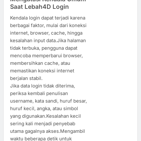
Saat Lebah4D Login
Kendala login dapat terjadi karena
berbagai faktor, mulai dari koneksi
internet, browser, cache, hingga
kesalahan input data.Jika halaman
tidak terbuka, pengguna dapat
mencoba memperbarui browser,
membersihkan cache, atau
memastikan koneksi internet
berjalan stabil.
Jika data login tidak diterima,
periksa kembali penulisan
username, kata sandi, huruf besar,
huruf kecil, angka, atau simbol
yang digunakan.Kesalahan kecil
sering kali menjadi penyebab
utama gagalnya akses.Mengambil
waktu beberapa detik untuk