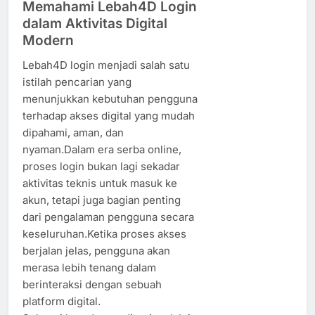
Memahami Lebah4D Login
dalam Aktivitas Digital
Modern
Lebah4D login menjadi salah satu
istilah pencarian yang
menunjukkan kebutuhan pengguna
terhadap akses digital yang mudah
dipahami, aman, dan
nyaman.Dalam era serba online,
proses login bukan lagi sekadar
aktivitas teknis untuk masuk ke
akun, tetapi juga bagian penting
dari pengalaman pengguna secara
keseluruhan.Ketika proses akses
berjalan jelas, pengguna akan
merasa lebih tenang dalam
berinteraksi dengan sebuah
platform digital.