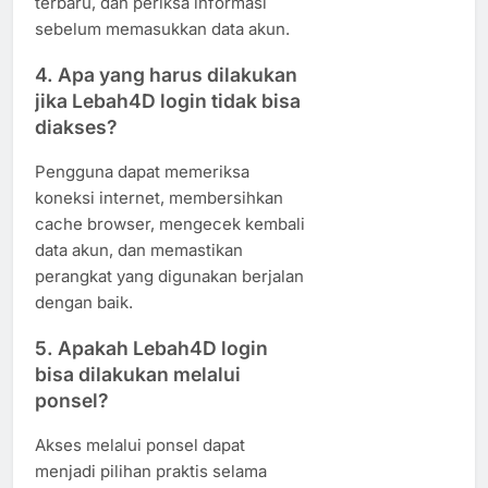
terbaru, dan periksa informasi
sebelum memasukkan data akun.
4. Apa yang harus dilakukan
jika Lebah4D login tidak bisa
diakses?
Pengguna dapat memeriksa
koneksi internet, membersihkan
cache browser, mengecek kembali
data akun, dan memastikan
perangkat yang digunakan berjalan
dengan baik.
5. Apakah Lebah4D login
bisa dilakukan melalui
ponsel?
Akses melalui ponsel dapat
menjadi pilihan praktis selama