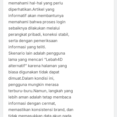
memahami hal-hal yang perlu
diperhatikan.Artikel yang
informatif akan membantunya
memahami bahwa proses login
sebaiknya dilakukan melalui
perangkat pribadi, koneksi stabil,
serta dengan pemeriksaan
informasi yang teliti.
Skenario lain adalah pengguna
lama yang mencari “Lebah4D
alternatif” karena halaman yang
biasa digunakan tidak dapat
dimuat.Dalam kondisi ini,
pengguna mungkin merasa
terburu-buru.Namun, langkah yang
lebih aman adalah tetap membaca
informasi dengan cermat,
memastikan konsistensi brand, dan
tidak memasukkan data akun pada