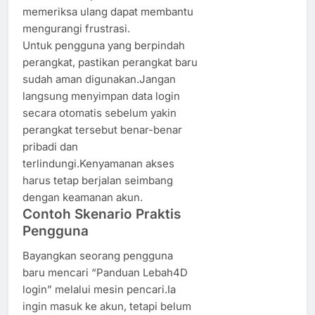
memeriksa ulang dapat membantu
mengurangi frustrasi.
Untuk pengguna yang berpindah
perangkat, pastikan perangkat baru
sudah aman digunakan.Jangan
langsung menyimpan data login
secara otomatis sebelum yakin
perangkat tersebut benar-benar
pribadi dan
terlindungi.Kenyamanan akses
harus tetap berjalan seimbang
dengan keamanan akun.
Contoh Skenario Praktis
Pengguna
Bayangkan seorang pengguna
baru mencari “Panduan Lebah4D
login” melalui mesin pencari.Ia
ingin masuk ke akun, tetapi belum