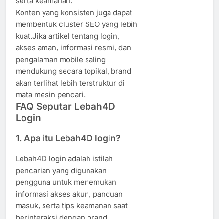
serta keamanan.
Konten yang konsisten juga dapat
membentuk cluster SEO yang lebih
kuat.Jika artikel tentang login,
akses aman, informasi resmi, dan
pengalaman mobile saling
mendukung secara topikal, brand
akan terlihat lebih terstruktur di
mata mesin pencari.
FAQ Seputar Lebah4D
Login
1. Apa itu Lebah4D login?
Lebah4D login adalah istilah
pencarian yang digunakan
pengguna untuk menemukan
informasi akses akun, panduan
masuk, serta tips keamanan saat
berinteraksi dengan brand