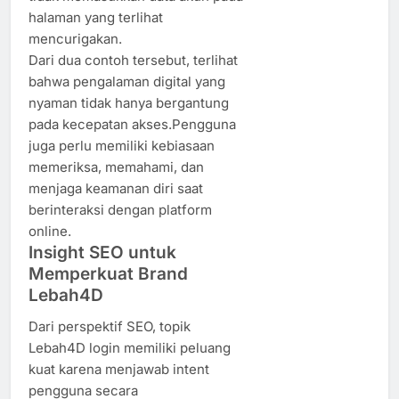
halaman yang terlihat
mencurigakan.
Dari dua contoh tersebut, terlihat
bahwa pengalaman digital yang
nyaman tidak hanya bergantung
pada kecepatan akses.Pengguna
juga perlu memiliki kebiasaan
memeriksa, memahami, dan
menjaga keamanan diri saat
berinteraksi dengan platform
online.
Insight SEO untuk
Memperkuat Brand
Lebah4D
Dari perspektif SEO, topik
Lebah4D login memiliki peluang
kuat karena menjawab intent
pengguna secara