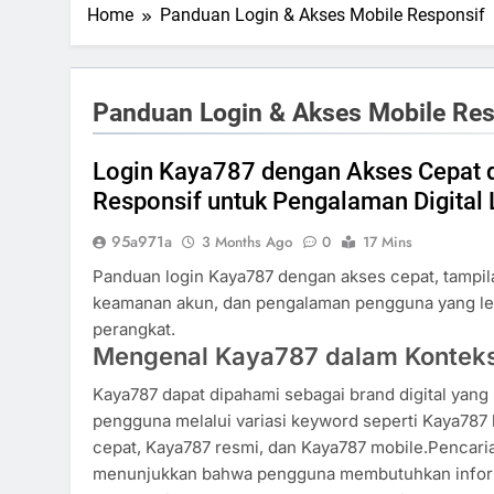
Home
Panduan Login & Akses Mobile Responsif
Panduan Login & Akses Mobile Res
Login Kaya787 dengan Akses Cepat 
Responsif untuk Pengalaman Digital
95a971a
3 Months Ago
0
17 Mins
Panduan login Kaya787 dengan akses cepat, tampila
keamanan akun, dan pengalaman pengguna yang lebi
perangkat.
Mengenal Kaya787 dalam Konteks 
Kaya787 dapat dipahami sebagai brand digital yang 
pengguna melalui variasi keyword seperti Kaya787 
cepat, Kaya787 resmi, dan Kaya787 mobile.Pencari
menunjukkan bahwa pengguna membutuhkan inform