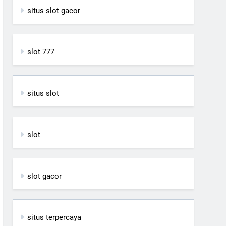
situs slot gacor
slot 777
situs slot
slot
slot gacor
situs terpercaya