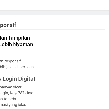
ponsif
dan Tampilan
 Lebih Nyaman
n responsif,
h jelas di berbagai
Login Digital
banyak dicari
login, Kaya787 akses
an tersebut
asi yang jelas