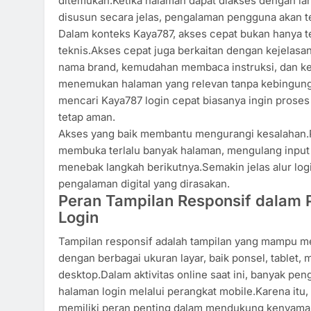
ditemukan.Ketika halaman dapat diakses dengan la
disusun secara jelas, pengalaman pengguna akan ter
Dalam konteks Kaya787, akses cepat bukan hanya 
teknis.Akses cepat juga berkaitan dengan kejelasan
nama brand, kemudahan membaca instruksi, dan
menemukan halaman yang relevan tanpa kebingun
mencari Kaya787 login cepat biasanya ingin proses 
tetap aman.
Akses yang baik membantu mengurangi kesalahan.
membuka terlalu banyak halaman, mengulang input b
menebak langkah berikutnya.Semakin jelas alur lo
pengalaman digital yang dirasakan.
Peran Tampilan Responsif dalam
Login
Tampilan responsif adalah tampilan yang mampu me
dengan berbagai ukuran layar, baik ponsel, tablet,
desktop.Dalam aktivitas online saat ini, banyak p
halaman login melalui perangkat mobile.Karena itu,
memiliki peran penting dalam mendukung kenyama