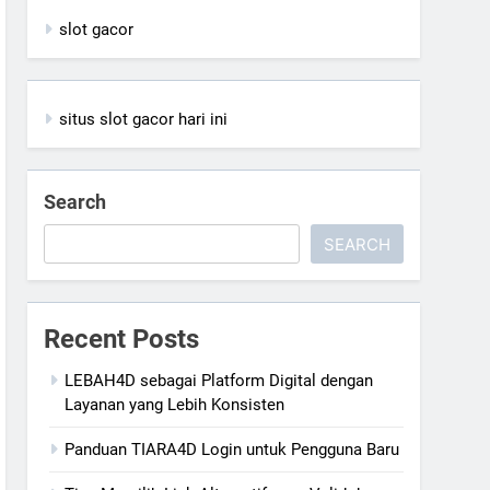
slot gacor
situs slot gacor hari ini
Search
SEARCH
Recent Posts
LEBAH4D sebagai Platform Digital dengan
Layanan yang Lebih Konsisten
Panduan TIARA4D Login untuk Pengguna Baru