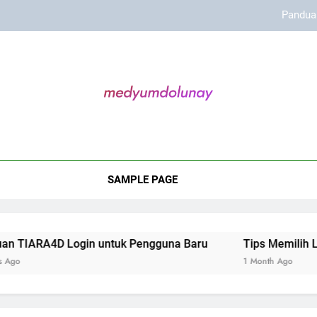
Pandua
Tips Memil
EDWINSLOT Login Alternatif sebaga
LEBAH4D sebagai Platform Digital
yum Dolunay
Pandua
Layanan Konsultasi Spiritual Di Medyum Dolunay.
Tips Memil
SAMPLE PAGE
EDWINSLOT Login Alternatif sebaga
4D Login untuk Pengguna Baru
Tips Memilih Link Alter
1 Month Ago