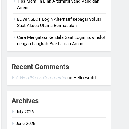
Tips Memilih Link Alternatif yang Valid dan
Aman
EDWINSLOT Login Alternatif sebagai Solusi
Saat Akses Utama Bermasalah
Cara Mengatasi Kendala Saat Login Edwinslot
dengan Langkah Praktis dan Aman
Recent Comments
A WordPress Commenter
on
Hello world!
Archives
July 2026
June 2026