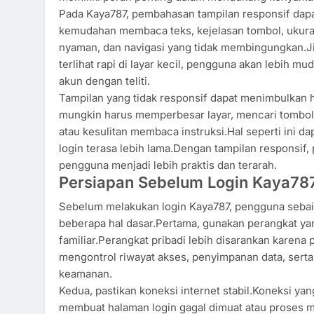
Pada Kaya787, pembahasan tampilan responsif dapa
kemudahan membaca teks, kejelasan tombol, ukura
nyaman, dan navigasi yang tidak membingungkan.Ji
terlihat rapi di layar kecil, pengguna akan lebih 
akun dengan teliti.
Tampilan yang tidak responsif dapat menimbulkan
mungkin harus memperbesar layar, mencari tombol
atau kesulitan membaca instruksi.Hal seperti ini 
login terasa lebih lama.Dengan tampilan responsif
pengguna menjadi lebih praktis dan terarah.
Persiapan Sebelum Login Kaya78
Sebelum melakukan login Kaya787, pengguna seba
beberapa hal dasar.Pertama, gunakan perangkat y
familiar.Perangkat pribadi lebih disarankan karena
mengontrol riwayat akses, penyimpanan data, sert
keamanan.
Kedua, pastikan koneksi internet stabil.Koneksi yang
membuat halaman login gagal dimuat atau proses m