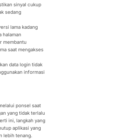
stikan sinyal cukup
dak sedang
versi lama kadang
ka halaman
er membantu
orma saat mengakses
kan data login tidak
enggunakan informasi
elalui ponsel saat
n yang tidak terlalu
rti ini, langkah yang
utup aplikasi yang
n lebih tenang.