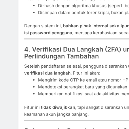
Di-hash dengan algoritma khusus (seperti bc
Disimpan dalam bentuk terenkripsi, bukan pl
Dengan sistem ini,
bahkan pihak internal sekalip
isi password pengguna
, menjaga kerahasiaan seca
4. Verifikasi Dua Langkah (2FA) u
Perlindungan Tambahan
Setelah pendaftaran selesai, pengguna disarankan
verifikasi dua langkah
. Fitur ini akan:
Mengirim kode OTP ke email atau nomor HP 
Mendeteksi perangkat baru yang digunakan 
Memberikan notifikasi saat ada aktivitas me
Fitur ini
tidak diwajibkan
, tapi sangat disarankan 
keamanan akun jangka panjang.