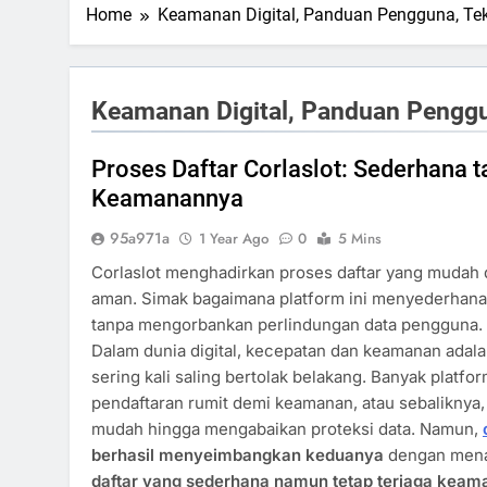
Home
Keamanan Digital, Panduan Pengguna, Tek
Keamanan Digital, Panduan Penggu
Proses Daftar Corlaslot: Sederhana t
Keamanannya
95a971a
1 Year Ago
0
5 Mins
Corlaslot menghadirkan proses daftar yang mudah
aman. Simak bagaimana platform ini menyederhana
tanpa mengorbankan perlindungan data pengguna.
Dalam dunia digital, kecepatan dan keamanan adal
sering kali saling bertolak belakang. Banyak platf
pendaftaran rumit demi keamanan, atau sebaliknya
mudah hingga mengabaikan proteksi data. Namun,
berhasil menyeimbangkan keduanya
dengan men
daftar yang sederhana namun tetap terjaga kea