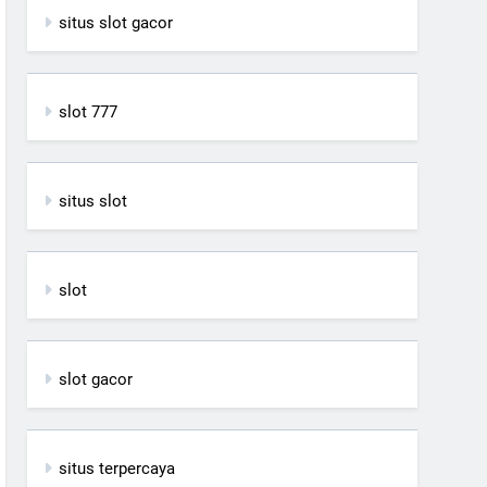
situs slot gacor
slot 777
situs slot
slot
slot gacor
situs terpercaya