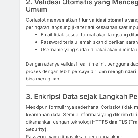
2. Validasi Otomatis yang Mence
Umum
Corlaslot menyematkan
fitur validasi otomatis
yang
peringatan langsung jika terjadi kesalahan saat inp
Email tidak sesuai format akan langsung dita
Password terlalu lemah akan diberikan sara
Username yang sudah dipakai akan diminta u
Dengan adanya validasi real-time ini, pengguna da
proses dengan lebih percaya diri dan
menghindari 
bisa merugikan.
3. Enkripsi Data sejak Langkah P
Meskipun formulirnya sederhana, Corlaslot
tidak 
keamanan data
. Semua informasi yang dikirim dar
dikamankan dengan teknologi
HTTPS dan TLS (Tra
Security)
.
Password yang dimasukkan pengguna akan: