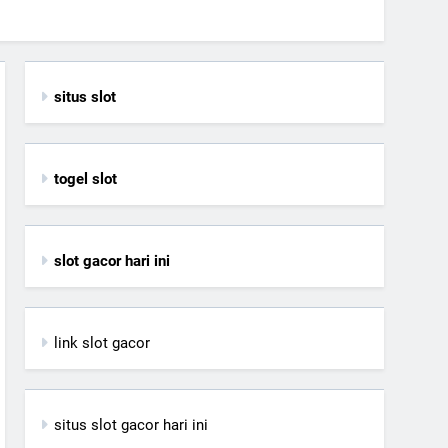
situs slot
togel slot
slot gacor hari ini
link slot gacor
situs slot gacor hari ini