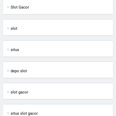
Slot Gacor
slot
situs
depo slot
slot gacor
situs slot gacor