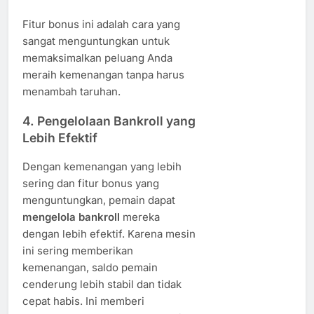
Fitur bonus ini adalah cara yang
sangat menguntungkan untuk
memaksimalkan peluang Anda
meraih kemenangan tanpa harus
menambah taruhan.
4.
Pengelolaan Bankroll yang
Lebih Efektif
Dengan kemenangan yang lebih
sering dan fitur bonus yang
menguntungkan, pemain dapat
mengelola bankroll
mereka
dengan lebih efektif. Karena mesin
ini sering memberikan
kemenangan, saldo pemain
cenderung lebih stabil dan tidak
cepat habis. Ini memberi