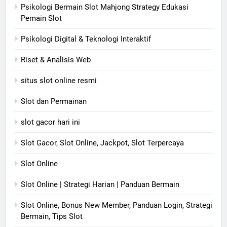
Psikologi Bermain Slot Mahjong Strategy Edukasi
Pemain Slot
Psikologi Digital & Teknologi Interaktif
Riset & Analisis Web
situs slot online resmi
Slot dan Permainan
slot gacor hari ini
Slot Gacor, Slot Online, Jackpot, Slot Terpercaya
Slot Online
Slot Online | Strategi Harian | Panduan Bermain
Slot Online, Bonus New Member, Panduan Login, Strategi
Bermain, Tips Slot