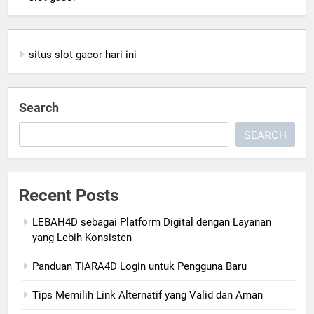
situs slot gacor hari ini
Search
SEARCH
Recent Posts
LEBAH4D sebagai Platform Digital dengan Layanan
yang Lebih Konsisten
Panduan TIARA4D Login untuk Pengguna Baru
Tips Memilih Link Alternatif yang Valid dan Aman