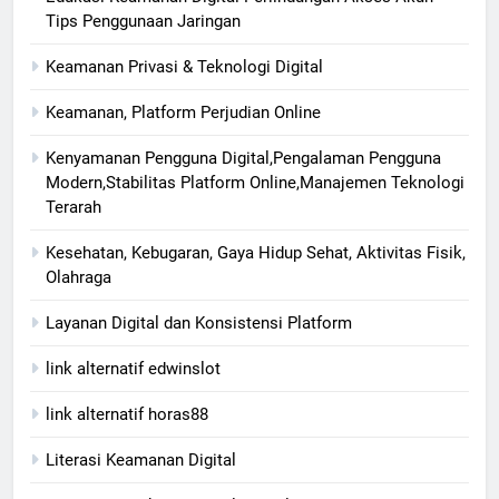
Tips Penggunaan Jaringan
Keamanan Privasi & Teknologi Digital
Keamanan, Platform Perjudian Online
Kenyamanan Pengguna Digital,Pengalaman Pengguna
Modern,Stabilitas Platform Online,Manajemen Teknologi
Terarah
Kesehatan, Kebugaran, Gaya Hidup Sehat, Aktivitas Fisik,
Olahraga
Layanan Digital dan Konsistensi Platform
link alternatif edwinslot
link alternatif horas88
Literasi Keamanan Digital