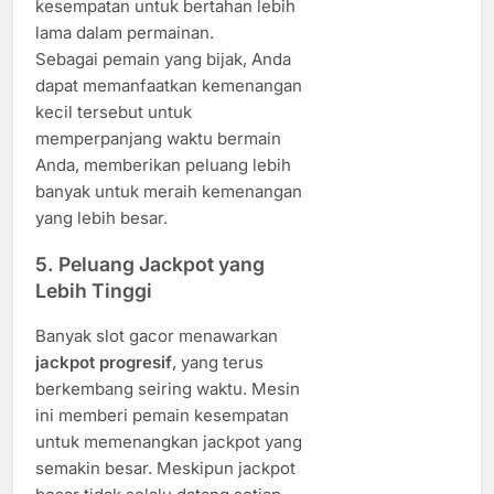
kesempatan untuk bertahan lebih
lama dalam permainan.
Sebagai pemain yang bijak, Anda
dapat memanfaatkan kemenangan
kecil tersebut untuk
memperpanjang waktu bermain
Anda, memberikan peluang lebih
banyak untuk meraih kemenangan
yang lebih besar.
5.
Peluang Jackpot yang
Lebih Tinggi
Banyak slot gacor menawarkan
jackpot progresif
, yang terus
berkembang seiring waktu. Mesin
ini memberi pemain kesempatan
untuk memenangkan jackpot yang
semakin besar. Meskipun jackpot