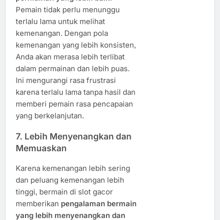
Pemain tidak perlu menunggu
terlalu lama untuk melihat
kemenangan. Dengan pola
kemenangan yang lebih konsisten,
Anda akan merasa lebih terlibat
dalam permainan dan lebih puas.
Ini mengurangi rasa frustrasi
karena terlalu lama tanpa hasil dan
memberi pemain rasa pencapaian
yang berkelanjutan.
7.
Lebih Menyenangkan dan
Memuaskan
Karena kemenangan lebih sering
dan peluang kemenangan lebih
tinggi, bermain di slot gacor
memberikan
pengalaman bermain
yang lebih menyenangkan dan