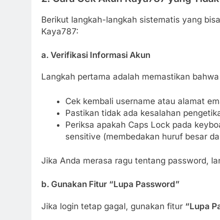
Berikut langkah-langkah sistematis yang bi
Kaya787:
a. Verifikasi Informasi Akun
Langkah pertama adalah memastikan bahwa i
Cek kembali username atau alamat em
Pastikan tidak ada kesalahan pengetika
Periksa apakah Caps Lock pada keyboar
sensitive (membedakan huruf besar dan
Jika Anda merasa ragu tentang password, la
b. Gunakan Fitur “Lupa Password”
Jika login tetap gagal, gunakan fitur
“Lupa P