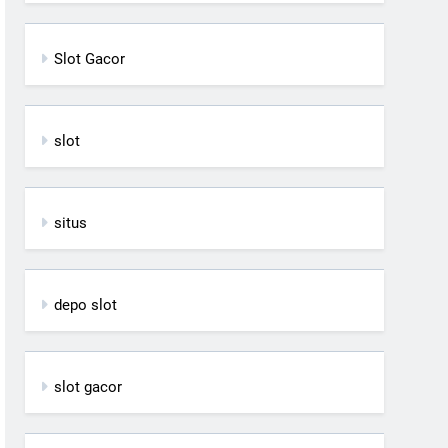
Slot Gacor
slot
situs
depo slot
slot gacor