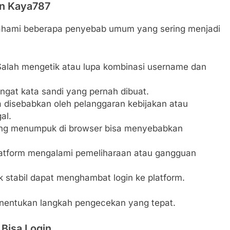
n Kaya787
mahami beberapa penyebab umum yang sering menjadi
Salah mengetik atau lupa kombinasi username dan
ngat kata sandi yang pernah dibuat.
sa disebabkan oleh pelanggaran kebijakan atau
al.
ang menumpuk di browser bisa menyebabkan
latform mengalami pemeliharaan atau gangguan
ak stabil dapat menghambat login ke platform.
entukan langkah pengecekan yang tepat.
Bisa Login