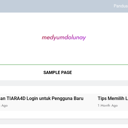
Pandua
Tips Memil
EDWINSLOT Login Alternatif sebaga
LEBAH4D sebagai Platform Digital
yum Dolunay
Pandua
Layanan Konsultasi Spiritual Di Medyum Dolunay.
Tips Memil
SAMPLE PAGE
EDWINSLOT Login Alternatif sebaga
Login untuk Pengguna Baru
Tips Memilih Link Alternat
1 Month Ago