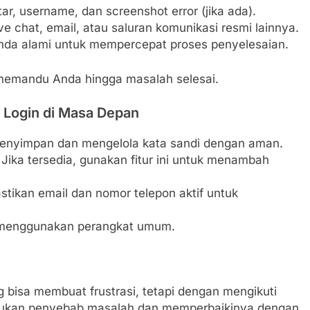
tar, username, dan screenshot error (jika ada).
ve chat, email, atau saluran komunikasi resmi lainnya.
nda alami untuk mempercepat proses penyelesaian.
memandu Anda hingga masalah selesai.
 Login di Masa Depan
menyimpan dan mengelola kata sandi dengan aman.
 Jika tersedia, gunakan fitur ini untuk menambah
astikan email dan nomor telepon aktif untuk
a menggunakan perangkat umum.
bisa membuat frustrasi, tetapi dengan mengikuti
mukan penyebab masalah dan memperbaikinya dengan