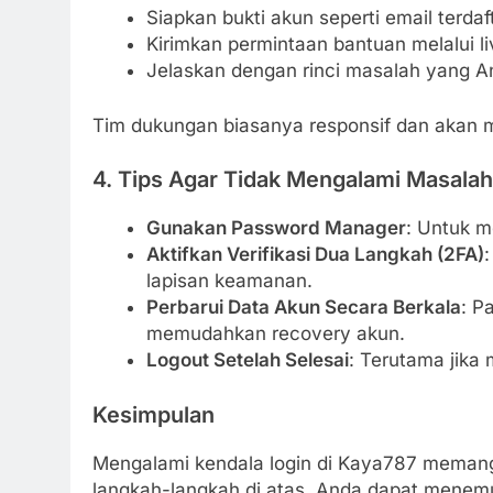
Siapkan bukti akun seperti email terdaf
Kirimkan permintaan bantuan melalui li
Jelaskan dengan rinci masalah yang A
Tim dukungan biasanya responsif dan akan 
4.
Tips Agar Tidak Mengalami Masalah
Gunakan Password Manager
: Untuk 
Aktifkan Verifikasi Dua Langkah (2FA)
:
lapisan keamanan.
Perbarui Data Akun Secara Berkala
: P
memudahkan recovery akun.
Logout Setelah Selesai
: Terutama jik
Kesimpulan
Mengalami kendala login di Kaya787 memang 
langkah-langkah di atas, Anda dapat mene