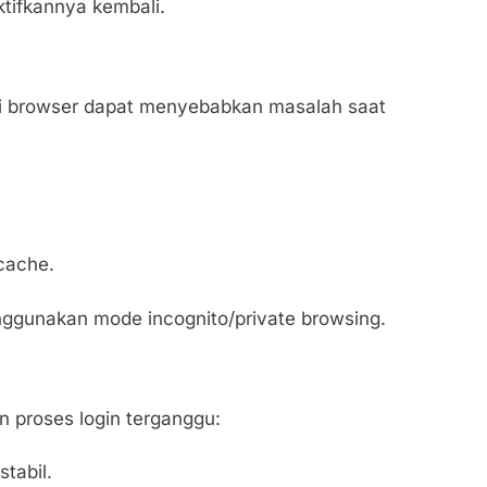
tifkannya kembali.
i browser dapat menyebabkan masalah saat
cache.
nggunakan mode incognito/private browsing.
 proses login terganggu:
stabil.