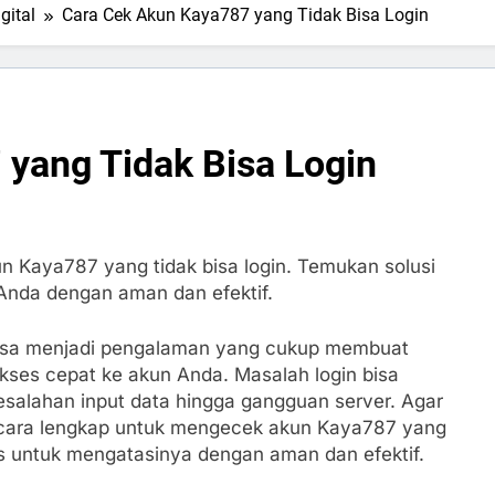
gital
Cara Cek Akun Kaya787 yang Tidak Bisa Login
yang Tidak Bisa Login
un Kaya787 yang tidak bisa login. Temukan solusi
Anda dengan aman dan efektif.
bisa menjadi pengalaman yang cukup membuat
kses cepat ke akun Anda. Masalah login bisa
kesalahan input data hingga gangguan server. Agar
s cara lengkap untuk mengecek akun Kaya787 yang
tis untuk mengatasinya dengan aman dan efektif.