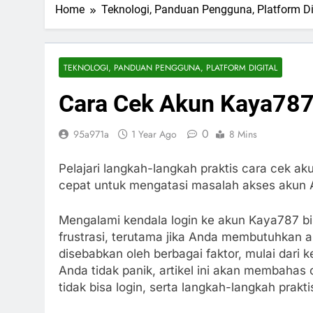
Home
Teknologi, Panduan Pengguna, Platform Di
TEKNOLOGI, PANDUAN PENGGUNA, PLATFORM DIGITAL
Cara Cek Akun Kaya787 
0
95a971a
1 Year Ago
8 Mins
Pelajari langkah-langkah praktis cara cek ak
cepat untuk mengatasi masalah akses akun 
Mengalami kendala login ke akun Kaya787 
frustrasi, terutama jika Anda membutuhkan a
disebabkan oleh berbagai faktor, mulai dari 
Anda tidak panik, artikel ini akan membaha
tidak bisa login, serta langkah-langkah prak