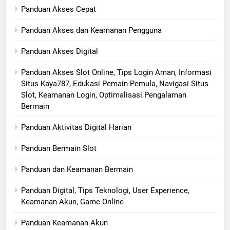
Panduan Akses Cepat
Panduan Akses dan Keamanan Pengguna
Panduan Akses Digital
Panduan Akses Slot Online, Tips Login Aman, Informasi
Situs Kaya787, Edukasi Pemain Pemula, Navigasi Situs
Slot, Keamanan Login, Optimalisasi Pengalaman
Bermain
Panduan Aktivitas Digital Harian
Panduan Bermain Slot
Panduan dan Keamanan Bermain
Panduan Digital, Tips Teknologi, User Experience,
Keamanan Akun, Game Online
Panduan Keamanan Akun