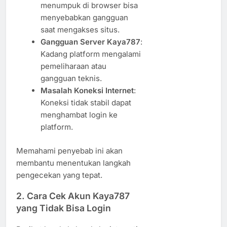
menumpuk di browser bisa
menyebabkan gangguan
saat mengakses situs.
Gangguan Server Kaya787
:
Kadang platform mengalami
pemeliharaan atau
gangguan teknis.
Masalah Koneksi Internet
:
Koneksi tidak stabil dapat
menghambat login ke
platform.
Memahami penyebab ini akan
membantu menentukan langkah
pengecekan yang tepat.
2.
Cara Cek Akun Kaya787
yang Tidak Bisa Login