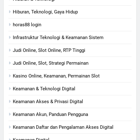
Hiburan, Teknologi, Gaya Hidup
horas88 login
Infrastruktur Teknologi & Keamanan Sistem
Judi Online, Slot Online, RTP Tinggi
Judi Online, Slot, Strategi Permainan
Kasino Online, Keamanan, Permainan Slot
Keamanan & Teknologi Digital
Keamanan Akses & Privasi Digital
Keamanan Akun, Panduan Pengguna
Keamanan Daftar dan Pengalaman Akses Digital