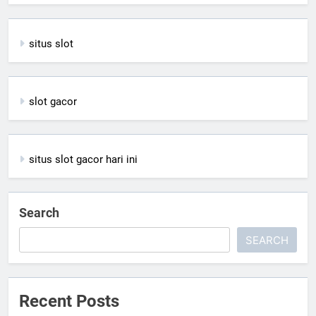
situs slot
slot gacor
situs slot gacor hari ini
Search
SEARCH
Recent Posts