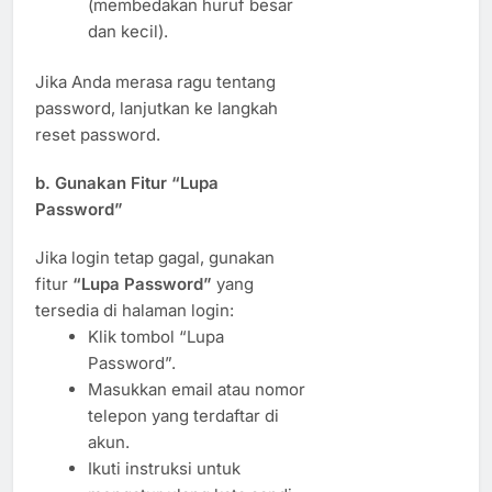
(membedakan huruf besar
dan kecil).
Jika Anda merasa ragu tentang
password, lanjutkan ke langkah
reset password.
b. Gunakan Fitur “Lupa
Password”
Jika login tetap gagal, gunakan
fitur
“Lupa Password”
yang
tersedia di halaman login:
Klik tombol “Lupa
Password”.
Masukkan email atau nomor
telepon yang terdaftar di
akun.
Ikuti instruksi untuk