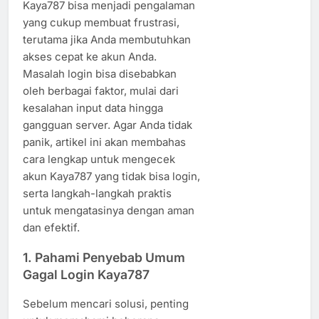
Kaya787 bisa menjadi pengalaman
yang cukup membuat frustrasi,
terutama jika Anda membutuhkan
akses cepat ke akun Anda.
Masalah login bisa disebabkan
oleh berbagai faktor, mulai dari
kesalahan input data hingga
gangguan server. Agar Anda tidak
panik, artikel ini akan membahas
cara lengkap untuk mengecek
akun Kaya787 yang tidak bisa login,
serta langkah-langkah praktis
untuk mengatasinya dengan aman
dan efektif.
1.
Pahami Penyebab Umum
Gagal Login Kaya787
Sebelum mencari solusi, penting