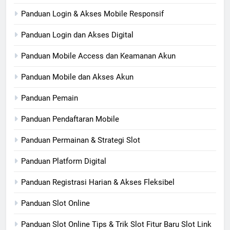
Panduan Login & Akses Mobile Responsif
Panduan Login dan Akses Digital
Panduan Mobile Access dan Keamanan Akun
Panduan Mobile dan Akses Akun
Panduan Pemain
Panduan Pendaftaran Mobile
Panduan Permainan & Strategi Slot
Panduan Platform Digital
Panduan Registrasi Harian & Akses Fleksibel
Panduan Slot Online
Panduan Slot Online Tips & Trik Slot Fitur Baru Slot Link