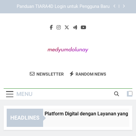
Skip
Tips Memilih Link Alternatif yang Valid dan Aman
to
content
EDWINSLOT Login Alternatif sebagai Solusi Saat
Akses Utama Bermasalah
LEBAH4D sebagai Platform Digital dengan
Layanan yang Lebih Konsisten
Panduan TIARA4D Login untuk Pengguna Baru
Tips Memilih Link Alternatif yang Valid dan Aman
Medyum Dolunay
Dapatkan Layanan Konsultasi Spiritual Di
EDWINSLOT Login Alternatif sebagai Solusi Saat
NEWSLETTER
RANDOM NEWS
Akses Utama Bermasalah
Medyum Dolunay.
MENU
EBAH4D sebagai Platform Digital dengan Layanan yang Lebih
HEADLINES
 Weeks Ago