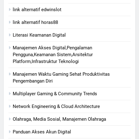
link alternatif edwinslot
link alternatif horas88
Literasi Keamanan Digital
Manajemen Akses Digital,Pengalaman
Pengguna,Keamanan Sistem,Arsitektur
Platform,Infrastruktur Teknologi
Manajemen Waktu Gaming Sehat Produktivitas
Pengembangan Diri
Multiplayer Gaming & Community Trends
Network Engineering & Cloud Architecture
Olahraga, Media Sosial, Manajemen Olahraga
Panduan Akses Akun Digital