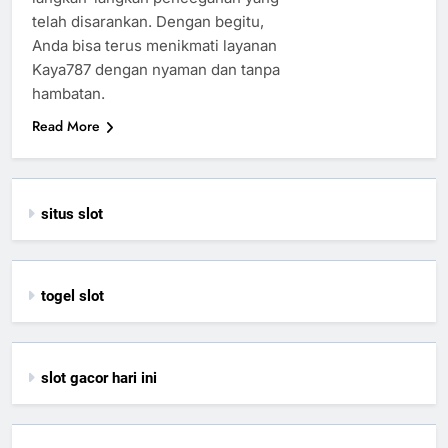
telah disarankan. Dengan begitu,
Anda bisa terus menikmati layanan
Kaya787 dengan nyaman dan tanpa
hambatan.
Read More
situs slot
togel slot
slot gacor hari ini