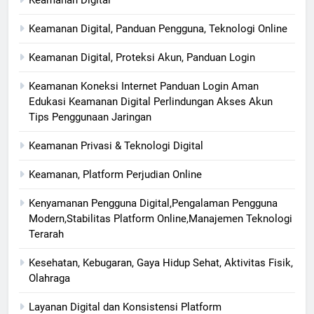
Keamanan Digital
Keamanan Digital, Panduan Pengguna, Teknologi Online
Keamanan Digital, Proteksi Akun, Panduan Login
Keamanan Koneksi Internet Panduan Login Aman
Edukasi Keamanan Digital Perlindungan Akses Akun
Tips Penggunaan Jaringan
Keamanan Privasi & Teknologi Digital
Keamanan, Platform Perjudian Online
Kenyamanan Pengguna Digital,Pengalaman Pengguna
Modern,Stabilitas Platform Online,Manajemen Teknologi
Terarah
Kesehatan, Kebugaran, Gaya Hidup Sehat, Aktivitas Fisik,
Olahraga
Layanan Digital dan Konsistensi Platform