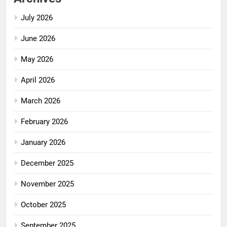
July 2026
June 2026
May 2026
April 2026
March 2026
February 2026
January 2026
December 2025
November 2025
October 2025
September 2025