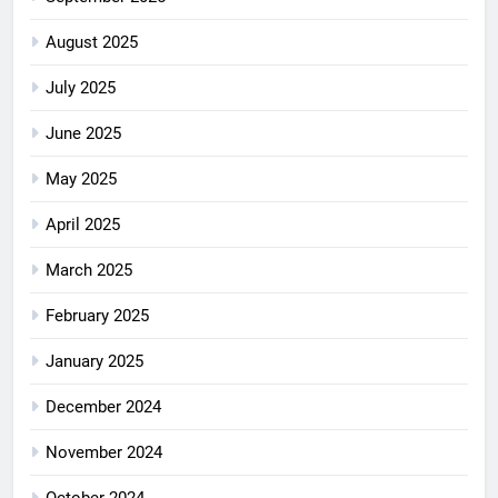
August 2025
July 2025
June 2025
May 2025
April 2025
March 2025
February 2025
January 2025
December 2024
November 2024