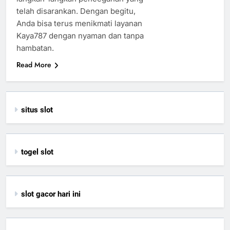
telah disarankan. Dengan begitu,
Anda bisa terus menikmati layanan
Kaya787 dengan nyaman dan tanpa
hambatan.
Read More
situs slot
togel slot
slot gacor hari ini