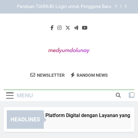
Skip
Tips Memilih Link Alternatif yang Valid dan Aman
to
content
EDWINSLOT Login Alternatif sebagai Solusi Saat
Akses Utama Bermasalah
LEBAH4D sebagai Platform Digital dengan
Layanan yang Lebih Konsisten
Panduan TIARA4D Login untuk Pengguna Baru
Tips Memilih Link Alternatif yang Valid dan Aman
Medyum Dolunay
Dapatkan Layanan Konsultasi Spiritual Di
EDWINSLOT Login Alternatif sebagai Solusi Saat
NEWSLETTER
RANDOM NEWS
Akses Utama Bermasalah
Medyum Dolunay.
MENU
EBAH4D sebagai Platform Digital dengan Layanan yang Lebih 
HEADLINES
Weeks Ago