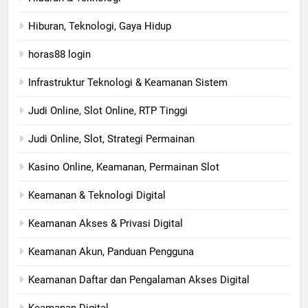
Hiburan, Teknologi, Gaya Hidup
horas88 login
Infrastruktur Teknologi & Keamanan Sistem
Judi Online, Slot Online, RTP Tinggi
Judi Online, Slot, Strategi Permainan
Kasino Online, Keamanan, Permainan Slot
Keamanan & Teknologi Digital
Keamanan Akses & Privasi Digital
Keamanan Akun, Panduan Pengguna
Keamanan Daftar dan Pengalaman Akses Digital