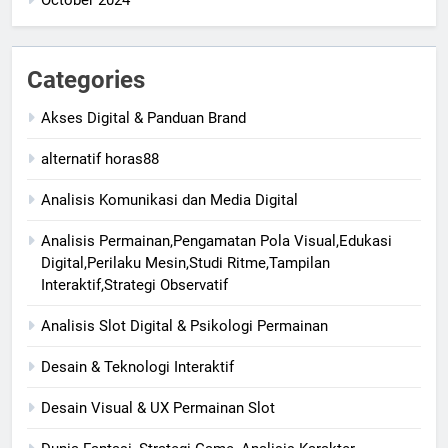
October 2024
Categories
Akses Digital & Panduan Brand
alternatif horas88
Analisis Komunikasi dan Media Digital
Analisis Permainan,Pengamatan Pola Visual,Edukasi
Digital,Perilaku Mesin,Studi Ritme,Tampilan
Interaktif,Strategi Observatif
Analisis Slot Digital & Psikologi Permainan
Desain & Teknologi Interaktif
Desain Visual & UX Permainan Slot