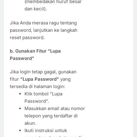
(membedakan huruf besar
dan kecil).
Jika Anda merasa ragu tentang
password, lanjutkan ke langkah
reset password.
b. Gunakan Fitur “Lupa
Password”
Jika login tetap gagal, gunakan
fitur
“Lupa Password”
yang
tersedia di halaman login:
Klik tombol “Lupa
Password”.
Masukkan email atau nomor
telepon yang terdaftar di
akun.
Ikuti instruksi untuk