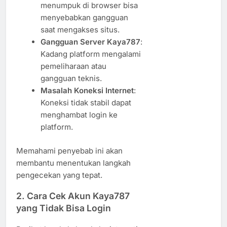
menumpuk di browser bisa
menyebabkan gangguan
saat mengakses situs.
Gangguan Server Kaya787
:
Kadang platform mengalami
pemeliharaan atau
gangguan teknis.
Masalah Koneksi Internet
:
Koneksi tidak stabil dapat
menghambat login ke
platform.
Memahami penyebab ini akan
membantu menentukan langkah
pengecekan yang tepat.
2.
Cara Cek Akun Kaya787
yang Tidak Bisa Login