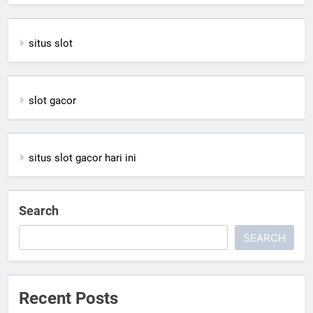
situs slot
slot gacor
situs slot gacor hari ini
Search
SEARCH
Recent Posts