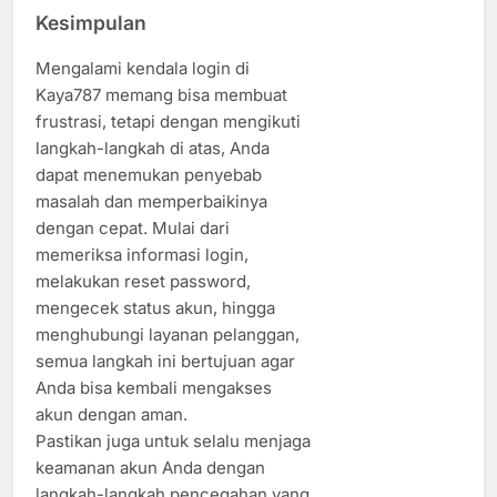
Kesimpulan
Mengalami kendala login di
Kaya787 memang bisa membuat
frustrasi, tetapi dengan mengikuti
langkah-langkah di atas, Anda
dapat menemukan penyebab
masalah dan memperbaikinya
dengan cepat. Mulai dari
memeriksa informasi login,
melakukan reset password,
mengecek status akun, hingga
menghubungi layanan pelanggan,
semua langkah ini bertujuan agar
Anda bisa kembali mengakses
akun dengan aman.
Pastikan juga untuk selalu menjaga
keamanan akun Anda dengan
langkah-langkah pencegahan yang