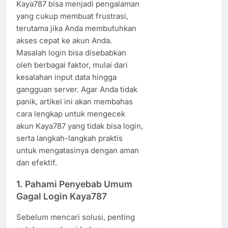
Kaya787 bisa menjadi pengalaman
yang cukup membuat frustrasi,
terutama jika Anda membutuhkan
akses cepat ke akun Anda.
Masalah login bisa disebabkan
oleh berbagai faktor, mulai dari
kesalahan input data hingga
gangguan server. Agar Anda tidak
panik, artikel ini akan membahas
cara lengkap untuk mengecek
akun Kaya787 yang tidak bisa login,
serta langkah-langkah praktis
untuk mengatasinya dengan aman
dan efektif.
1.
Pahami Penyebab Umum
Gagal Login Kaya787
Sebelum mencari solusi, penting