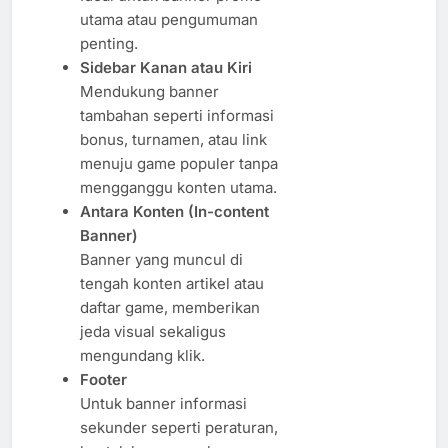
utama atau pengumuman
penting.
Sidebar Kanan atau Kiri
Mendukung banner
tambahan seperti informasi
bonus, turnamen, atau link
menuju game populer tanpa
mengganggu konten utama.
Antara Konten (In-content
Banner)
Banner yang muncul di
tengah konten artikel atau
daftar game, memberikan
jeda visual sekaligus
mengundang klik.
Footer
Untuk banner informasi
sekunder seperti peraturan,