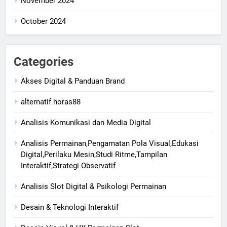
November 2024
October 2024
Categories
Akses Digital & Panduan Brand
alternatif horas88
Analisis Komunikasi dan Media Digital
Analisis Permainan,Pengamatan Pola Visual,Edukasi
Digital,Perilaku Mesin,Studi Ritme,Tampilan
Interaktif,Strategi Observatif
Analisis Slot Digital & Psikologi Permainan
Desain & Teknologi Interaktif