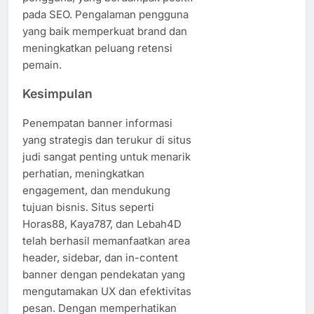
pada SEO. Pengalaman pengguna
yang baik memperkuat brand dan
meningkatkan peluang retensi
pemain.
Kesimpulan
Penempatan banner informasi
yang strategis dan terukur di situs
judi sangat penting untuk menarik
perhatian, meningkatkan
engagement, dan mendukung
tujuan bisnis. Situs seperti
Horas88, Kaya787, dan Lebah4D
telah berhasil memanfaatkan area
header, sidebar, dan in-content
banner dengan pendekatan yang
mengutamakan UX dan efektivitas
pesan. Dengan memperhatikan