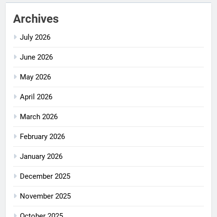
Archives
July 2026
June 2026
May 2026
April 2026
March 2026
February 2026
January 2026
December 2025
November 2025
October 2025