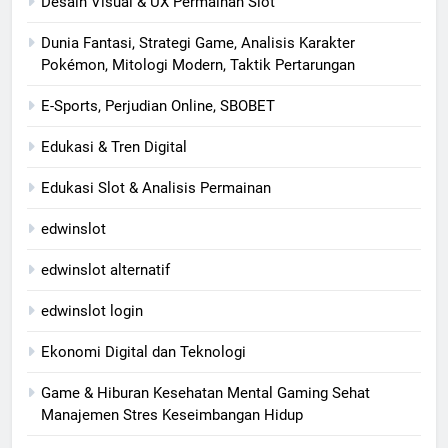
Desain Visual & UX Permainan Slot
Dunia Fantasi, Strategi Game, Analisis Karakter
Pokémon, Mitologi Modern, Taktik Pertarungan
E-Sports, Perjudian Online, SBOBET
Edukasi & Tren Digital
Edukasi Slot & Analisis Permainan
edwinslot
edwinslot alternatif
edwinslot login
Ekonomi Digital dan Teknologi
Game & Hiburan Kesehatan Mental Gaming Sehat
Manajemen Stres Keseimbangan Hidup