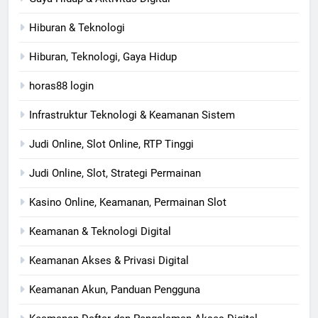
Hiburan & Teknologi
Hiburan, Teknologi, Gaya Hidup
horas88 login
Infrastruktur Teknologi & Keamanan Sistem
Judi Online, Slot Online, RTP Tinggi
Judi Online, Slot, Strategi Permainan
Kasino Online, Keamanan, Permainan Slot
Keamanan & Teknologi Digital
Keamanan Akses & Privasi Digital
Keamanan Akun, Panduan Pengguna