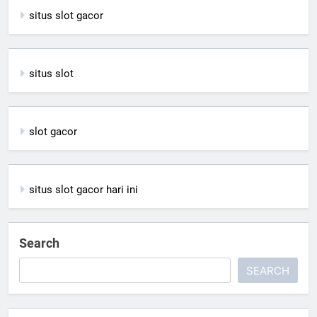
situs slot gacor
situs slot
slot gacor
situs slot gacor hari ini
Search
SEARCH