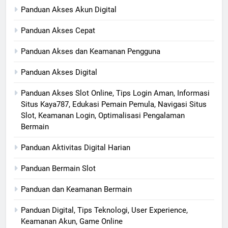
Panduan Akses Akun Digital
Panduan Akses Cepat
Panduan Akses dan Keamanan Pengguna
Panduan Akses Digital
Panduan Akses Slot Online, Tips Login Aman, Informasi
Situs Kaya787, Edukasi Pemain Pemula, Navigasi Situs
Slot, Keamanan Login, Optimalisasi Pengalaman
Bermain
Panduan Aktivitas Digital Harian
Panduan Bermain Slot
Panduan dan Keamanan Bermain
Panduan Digital, Tips Teknologi, User Experience,
Keamanan Akun, Game Online