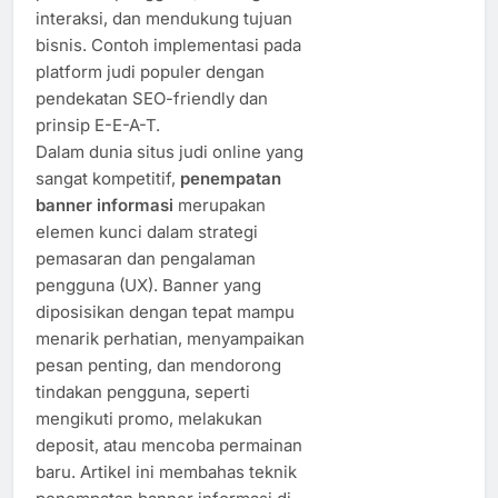
interaksi, dan mendukung tujuan
bisnis. Contoh implementasi pada
platform judi populer dengan
pendekatan SEO-friendly dan
prinsip E-E-A-T.
Dalam dunia situs judi online yang
sangat kompetitif,
penempatan
banner informasi
merupakan
elemen kunci dalam strategi
pemasaran dan pengalaman
pengguna (UX). Banner yang
diposisikan dengan tepat mampu
menarik perhatian, menyampaikan
pesan penting, dan mendorong
tindakan pengguna, seperti
mengikuti promo, melakukan
deposit, atau mencoba permainan
baru. Artikel ini membahas teknik