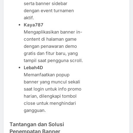
serta banner sidebar
dengan event turnamen
aktif.
Kaya787
Mengaplikasikan banner in-
content di halaman game
dengan penawaran demo
gratis dan fitur baru, yang
tampil saat pengguna scroll.
Lebah4D
Memanfaatkan popup
banner yang muncul sekali
saat login untuk info promo
harian, dilengkapi tombol
close untuk menghindari
gangguan.
Tantangan dan Solusi
Penempatan Banner