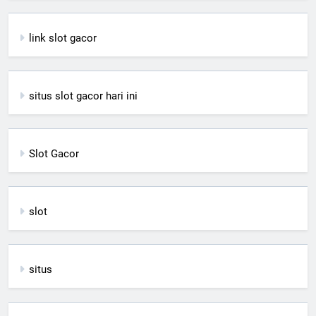
link slot gacor
situs slot gacor hari ini
Slot Gacor
slot
situs