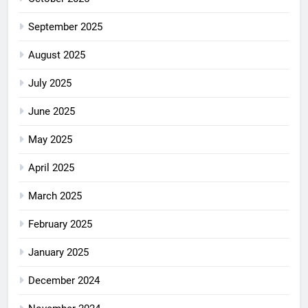
September 2025
August 2025
July 2025
June 2025
May 2025
April 2025
March 2025
February 2025
January 2025
December 2024