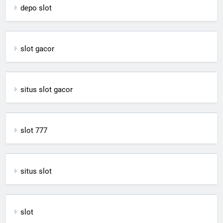
depo slot
slot gacor
situs slot gacor
slot 777
situs slot
slot