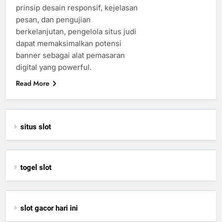
prinsip desain responsif, kejelasan
pesan, dan pengujian
berkelanjutan, pengelola situs judi
dapat memaksimalkan potensi
banner sebagai alat pemasaran
digital yang powerful.
Read More
situs slot
togel slot
slot gacor hari ini