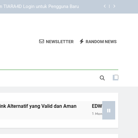
n TIARA4D Login untuk Pengguna Baru
ih Link Alternatif yang Valid dan Aman
i Solusi Saat Akses Utama Bermasalah
NEWSLETTER
RANDOM NEWS
 dengan Layanan yang Lebih Konsisten
n TIARA4D Login untuk Pengguna Baru
ih Link Alternatif yang Valid dan Aman
i Solusi Saat Akses Utama Bermasalah
if yang Valid dan Aman
EDWINSLOT Login Alternatif seb
1 Month Ago