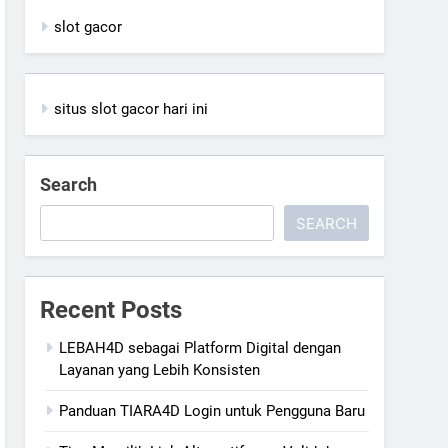
slot gacor
situs slot gacor hari ini
Search
SEARCH
Recent Posts
LEBAH4D sebagai Platform Digital dengan
Layanan yang Lebih Konsisten
Panduan TIARA4D Login untuk Pengguna Baru