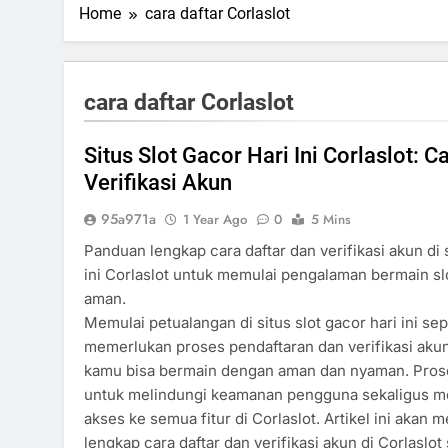
Home
cara daftar Corlaslot
cara daftar Corlaslot
Situs Slot Gacor Hari Ini Corlaslot: C
Verifikasi Akun
95a971a
1 Year Ago
0
5 Mins
Panduan lengkap cara daftar dan verifikasi akun di s
ini Corlaslot untuk memulai pengalaman bermain s
aman.
Memulai petualangan di situs slot gacor hari ini sep
memerlukan proses pendaftaran dan verifikasi akun
kamu bisa bermain dengan aman dan nyaman. Prose
untuk melindungi keamanan pengguna sekaligus m
akses ke semua fitur di Corlaslot. Artikel ini aka
lengkap cara daftar dan verifikasi akun di Corlaslo