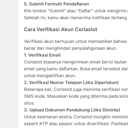
5. Submit Formulir Pendaftaran
Klik tombol “Submit” atau “Daftar” untuk mengirim 
Setelah ini, kamu akan menerima notifikasi tentang 
Cara Verifikasi Akun Corlaslot
Verifikasi akun bertujuan untuk memastikan bahwa 
benar dan menghindari penyalahgunaan akun.
1. Verifikasi Email
Corlaslot biasanya mengirimkan email berisi tautan 
email yang kamu daftarkan. Buka email tersebut dan 
untuk mengaktifkan akun.
2. Verifikasi Nomor Telepon (Jika Diperlukan)
Beberapa kali, Corlaslot juga meminta verifikasi no
SMS kode. Masukkan kode yang diterima pada kolo
situs.
3. Upload Dokumen Pendukung (Jika Diminta)
Untuk keamanan ekstra, Corlaslot mungkin memint
seperti KTP atau paspor untuk diverifikasi. Pastik