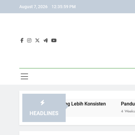
Skip
August 7, 2026
12:36:00 PM
to
content
Med
Dapatkan 
engan Layanan yang Lebih Konsisten
Panduan TIARA4D 
4 Weeks Ago
HEADLINES