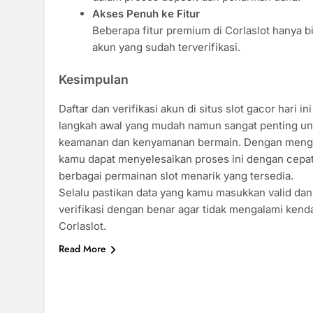
Akses Penuh ke Fitur
Beberapa fitur premium di Corlaslot hanya b
akun yang sudah terverifikasi.
Kesimpulan
Daftar dan verifikasi akun di situs slot gacor hari in
langkah awal yang mudah namun sangat penting u
keamanan dan kenyamanan bermain. Dengan mengik
kamu dapat menyelesaikan proses ini dengan cepat
berbagai permainan slot menarik yang tersedia.
Selalu pastikan data yang kamu masukkan valid dan
verifikasi dengan benar agar tidak mengalami kenda
Corlaslot.
Read More