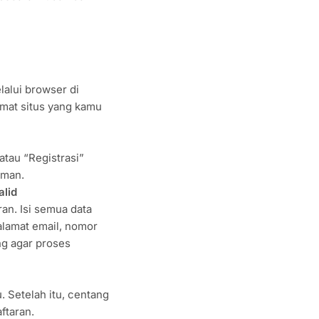
alui browser di
amat situs yang kamu
atau “Registrasi”
aman.
alid
an. Isi semua data
alamat email, nomor
ng agar proses
. Setelah itu, centang
ftaran.