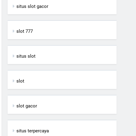
situs slot gacor
slot 777
situs slot
slot
slot gacor
situs terpercaya