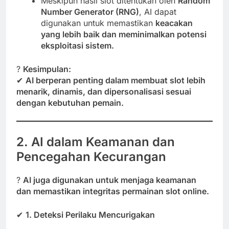
Meskipun hasil slot ditentukan oleh
Random
Number Generator (RNG)
, AI dapat
digunakan untuk memastikan
keacakan
yang lebih baik dan meminimalkan potensi
eksploitasi sistem.
?
Kesimpulan:
✔
AI berperan penting dalam membuat slot lebih
menarik, dinamis, dan dipersonalisasi sesuai
dengan kebutuhan pemain.
2. AI dalam Keamanan dan
Pencegahan Kecurangan
?
AI juga digunakan untuk menjaga keamanan
dan memastikan integritas permainan slot online.
✔
1. Deteksi Perilaku Mencurigakan