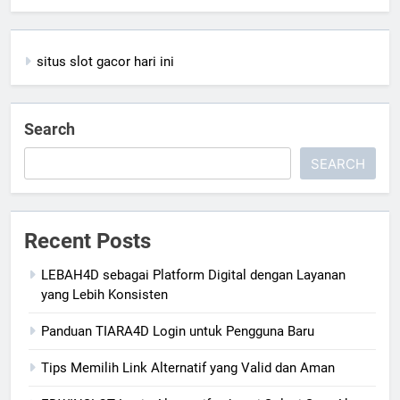
situs slot gacor hari ini
Search
SEARCH
Recent Posts
LEBAH4D sebagai Platform Digital dengan Layanan
yang Lebih Konsisten
Panduan TIARA4D Login untuk Pengguna Baru
Tips Memilih Link Alternatif yang Valid dan Aman