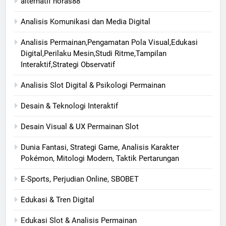
alternatif horas88
Analisis Komunikasi dan Media Digital
Analisis Permainan,Pengamatan Pola Visual,Edukasi
Digital,Perilaku Mesin,Studi Ritme,Tampilan
Interaktif,Strategi Observatif
Analisis Slot Digital & Psikologi Permainan
Desain & Teknologi Interaktif
Desain Visual & UX Permainan Slot
Dunia Fantasi, Strategi Game, Analisis Karakter
Pokémon, Mitologi Modern, Taktik Pertarungan
E-Sports, Perjudian Online, SBOBET
Edukasi & Tren Digital
Edukasi Slot & Analisis Permainan