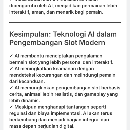
dipengaruhi oleh AI, menjadikan permainan lebih
interaktif, aman, dan menarik bagi pemain.
Kesimpulan: Teknologi AI dalam
Pengembangan Slot Modern
✔
AI membantu menciptakan pengalaman
bermain slot yang lebih personal dan interaktif.
✔
AI meningkatkan keamanan dengan
mendeteksi kecurangan dan melindungi pemain
dari kecanduan.
✔
AI memungkinkan pengembangan slot berbasis
cerita, animasi lebih realistis, dan gameplay yang
lebih dinamis.
✔
Meskipun menghadapi tantangan seperti
regulasi dan biaya implementasi, AI akan terus
berkembang dan menjadi bagian integral dari
masa depan perjudian digital.