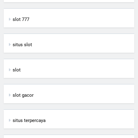
slot 777
situs slot
slot
slot gacor
situs terpercaya