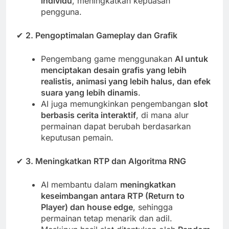
individu
, meningkatkan kepuasan
pengguna.
✔
2. Pengoptimalan Gameplay dan Grafik
Pengembang game menggunakan
AI untuk
menciptakan desain grafis yang lebih
realistis, animasi yang lebih halus, dan efek
suara yang lebih dinamis
.
AI juga memungkinkan pengembangan
slot
berbasis cerita interaktif
, di mana alur
permainan dapat berubah berdasarkan
keputusan pemain.
✔
3. Meningkatkan RTP dan Algoritma RNG
AI membantu dalam
meningkatkan
keseimbangan antara RTP (Return to
Player) dan house edge
, sehingga
permainan tetap menarik dan adil.