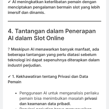
✔
AI meningkatkan keterlibatan pemain dengan
menciptakan pengalaman bermain slot yang lebih
imersif dan dinamis.
4. Tantangan dalam Penerapan
AI dalam Slot Online
?
Meskipun AI menawarkan banyak manfaat, ada
beberapa tantangan yang perlu diatasi sebelum
teknologi ini dapat sepenuhnya diterapkan dalam
industri perjudian.
✔
1. Kekhawatiran tentang Privasi dan Data
Pemain
Penggunaan AI untuk menganalisis perilaku
pemain bisa menimbulkan masalah
privasi
dan keamanan data pribadi
.
Regulasi perjudian harus menyesuaikan