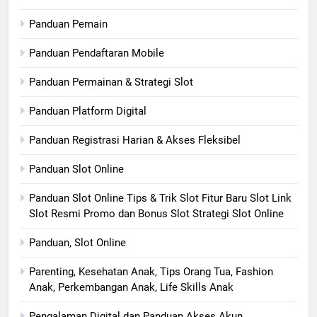
Panduan Pemain
Panduan Pendaftaran Mobile
Panduan Permainan & Strategi Slot
Panduan Platform Digital
Panduan Registrasi Harian & Akses Fleksibel
Panduan Slot Online
Panduan Slot Online Tips & Trik Slot Fitur Baru Slot Link
Slot Resmi Promo dan Bonus Slot Strategi Slot Online
Panduan, Slot Online
Parenting, Kesehatan Anak, Tips Orang Tua, Fashion
Anak, Perkembangan Anak, Life Skills Anak
Pengalaman Digital dan Panduan Akses Akun