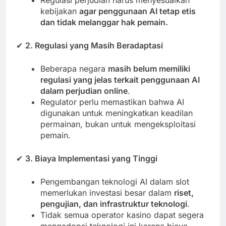
kebijakan
agar penggunaan AI tetap etis
dan tidak melanggar hak pemain.
✔
2. Regulasi yang Masih Beradaptasi
Beberapa negara
masih belum memiliki
regulasi yang jelas terkait penggunaan AI
dalam perjudian online
.
Regulator perlu memastikan bahwa AI
digunakan untuk meningkatkan keadilan
permainan, bukan untuk mengeksploitasi
pemain.
✔
3. Biaya Implementasi yang Tinggi
Pengembangan teknologi AI dalam slot
memerlukan investasi besar dalam
riset,
pengujian, dan infrastruktur teknologi
.
Tidak semua operator kasino dapat segera
mengadopsi teknologi ini karena biaya