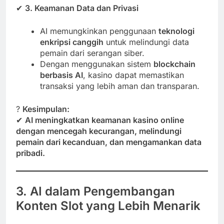
✔
3. Keamanan Data dan Privasi
AI memungkinkan penggunaan
teknologi
enkripsi canggih
untuk melindungi data
pemain dari serangan siber.
Dengan menggunakan sistem
blockchain
berbasis AI
, kasino dapat memastikan
transaksi yang lebih aman dan transparan.
?
Kesimpulan:
✔
AI meningkatkan keamanan kasino online
dengan mencegah kecurangan, melindungi
pemain dari kecanduan, dan mengamankan data
pribadi.
3. AI dalam Pengembangan
Konten Slot yang Lebih Menarik