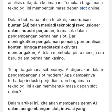
analisis data, dan keamanan. Temukan bagaimana
teknologi ini membentuk masa depan
slot
online.
Dalam beberapa tahun terakhir,
kecerdasan
buatan (AI) telah menjadi teknologi revolusioner
dalam industri perjudian
, termasuk dalam
pengembangan permainan slot. Dari
meningkatkan pengalaman pemain, personalisasi
konten, hingga mendeteksi aktivitas
mencurigakan
, AI telah membuka pintu menuju era
baru dalam permainan kasino.
Tetapi bagaimana sebenarnya AI digunakan dalam
pengembangan slot modern? Apa dampaknya
terhadap industri perjudian, dan bagaimana
teknologi ini akan membentuk masa depan slot
online?
Dalam artikel ini, kita akan membahas
peran AI
dalam pengembangan slot, inovasi yang