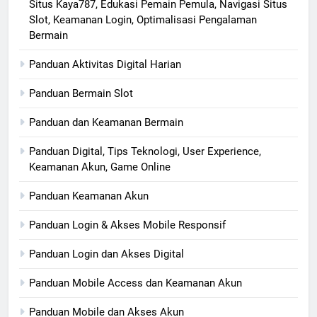
Situs Kaya787, Edukasi Pemain Pemula, Navigasi Situs
Slot, Keamanan Login, Optimalisasi Pengalaman
Bermain
Panduan Aktivitas Digital Harian
Panduan Bermain Slot
Panduan dan Keamanan Bermain
Panduan Digital, Tips Teknologi, User Experience,
Keamanan Akun, Game Online
Panduan Keamanan Akun
Panduan Login & Akses Mobile Responsif
Panduan Login dan Akses Digital
Panduan Mobile Access dan Keamanan Akun
Panduan Mobile dan Akses Akun