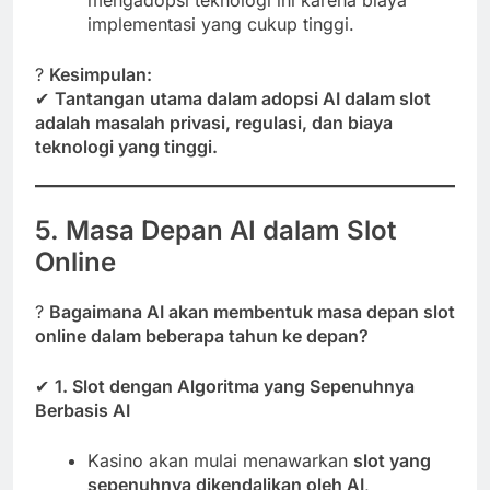
implementasi yang cukup tinggi.
?
Kesimpulan:
✔
Tantangan utama dalam adopsi AI dalam slot
adalah masalah privasi, regulasi, dan biaya
teknologi yang tinggi.
5. Masa Depan AI dalam Slot
Online
?
Bagaimana AI akan membentuk masa depan slot
online dalam beberapa tahun ke depan?
✔
1. Slot dengan Algoritma yang Sepenuhnya
Berbasis AI
Kasino akan mulai menawarkan
slot yang
sepenuhnya dikendalikan oleh AI
,