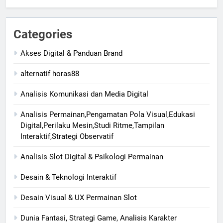
Categories
Akses Digital & Panduan Brand
alternatif horas88
Analisis Komunikasi dan Media Digital
Analisis Permainan,Pengamatan Pola Visual,Edukasi
Digital,Perilaku Mesin,Studi Ritme,Tampilan
Interaktif,Strategi Observatif
Analisis Slot Digital & Psikologi Permainan
Desain & Teknologi Interaktif
Desain Visual & UX Permainan Slot
Dunia Fantasi, Strategi Game, Analisis Karakter