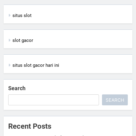
situs slot
slot gacor
situs slot gacor hari ini
Search
SEARCH
Recent Posts