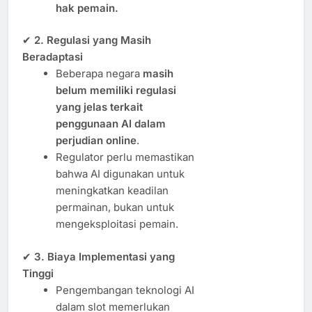
hak pemain.
✔
2. Regulasi yang Masih
Beradaptasi
Beberapa negara
masih
belum memiliki regulasi
yang jelas terkait
penggunaan AI dalam
perjudian online
.
Regulator perlu memastikan
bahwa AI digunakan untuk
meningkatkan keadilan
permainan, bukan untuk
mengeksploitasi pemain.
✔
3. Biaya Implementasi yang
Tinggi
Pengembangan teknologi AI
dalam slot memerlukan