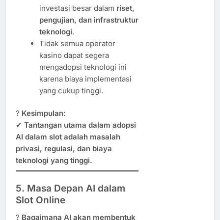
investasi besar dalam
riset,
pengujian, dan infrastruktur
teknologi
.
Tidak semua operator
kasino dapat segera
mengadopsi teknologi ini
karena biaya implementasi
yang cukup tinggi.
?
Kesimpulan:
✔
Tantangan utama dalam adopsi
AI dalam slot adalah masalah
privasi, regulasi, dan biaya
teknologi yang tinggi.
5. Masa Depan AI dalam
Slot Online
?
Bagaimana AI akan membentuk