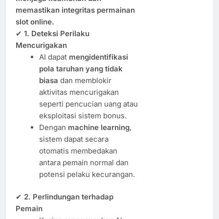
memastikan integritas permainan
slot online.
✔
1. Deteksi Perilaku
Mencurigakan
AI dapat
mengidentifikasi
pola taruhan yang tidak
biasa
dan memblokir
aktivitas mencurigakan
seperti pencucian uang atau
eksploitasi sistem bonus.
Dengan
machine learning
,
sistem dapat secara
otomatis membedakan
antara pemain normal dan
potensi pelaku kecurangan.
✔
2. Perlindungan terhadap
Pemain