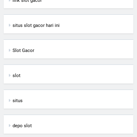
link slot gacor
situs slot gacor hari ini
Slot Gacor
slot
situs
depo slot