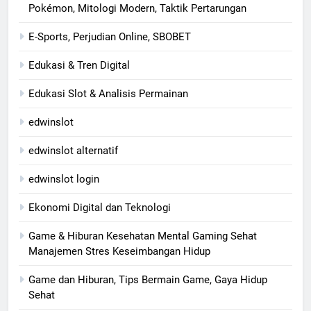
Pokémon, Mitologi Modern, Taktik Pertarungan
E-Sports, Perjudian Online, SBOBET
Edukasi & Tren Digital
Edukasi Slot & Analisis Permainan
edwinslot
edwinslot alternatif
edwinslot login
Ekonomi Digital dan Teknologi
Game & Hiburan Kesehatan Mental Gaming Sehat
Manajemen Stres Keseimbangan Hidup
Game dan Hiburan, Tips Bermain Game, Gaya Hidup
Sehat