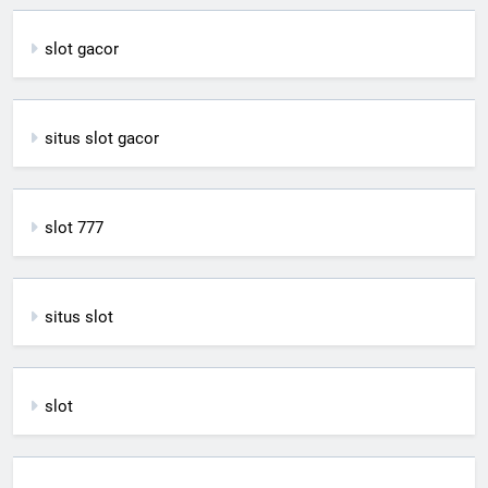
slot gacor
situs slot gacor
slot 777
situs slot
slot