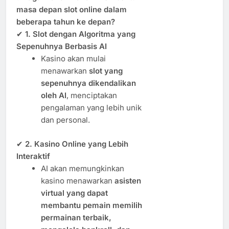
masa depan slot online dalam
beberapa tahun ke depan?
✔
1. Slot dengan Algoritma yang
Sepenuhnya Berbasis AI
Kasino akan mulai
menawarkan
slot yang
sepenuhnya dikendalikan
oleh AI
, menciptakan
pengalaman yang lebih unik
dan personal.
✔
2. Kasino Online yang Lebih
Interaktif
AI akan memungkinkan
kasino menawarkan
asisten
virtual yang dapat
membantu pemain memilih
permainan terbaik,