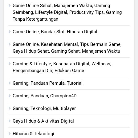
Game Online Sehat, Manajemen Waktu, Gaming
Seimbang, Lifestyle Digital, Productivity Tips, Gaming
Tanpa Ketergantungan
Game Online, Bandar Slot, Hiburan Digital
Game Online, Kesehatan Mental, Tips Bermain Game,
Gaya Hidup Sehat, Gaming Sehat, Manajemen Waktu
Gaming & Lifestyle, Kesehatan Digital, Wellness,
Pengembangan Diri, Edukasi Game
Gaming, Panduan Pemula, Tutorial
Gaming, Panduan, Champion4D
Gaming, Teknologi, Multiplayer
Gaya Hidup & Aktivitas Digital
Hiburan & Teknologi