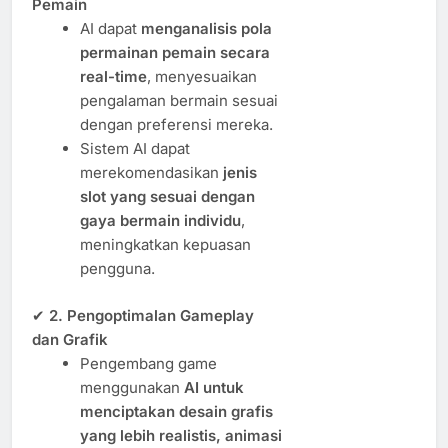
Pemain
AI dapat
menganalisis pola
permainan pemain secara
real-time
, menyesuaikan
pengalaman bermain sesuai
dengan preferensi mereka.
Sistem AI dapat
merekomendasikan
jenis
slot yang sesuai dengan
gaya bermain individu
,
meningkatkan kepuasan
pengguna.
✔
2. Pengoptimalan Gameplay
dan Grafik
Pengembang game
menggunakan
AI untuk
menciptakan desain grafis
yang lebih realistis, animasi