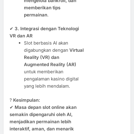
mengelola bankroll, dan
memberikan tips
permainan
.
✔
3. Integrasi dengan Teknologi
VR dan AR
Slot berbasis AI akan
digabungkan dengan
Virtual
Reality (VR) dan
Augmented Reality (AR)
untuk memberikan
pengalaman kasino digital
yang lebih mendalam.
?
Kesimpulan:
✔
Masa depan slot online akan
semakin dipengaruhi oleh AI,
menjadikan permainan lebih
interaktif, aman, dan menarik