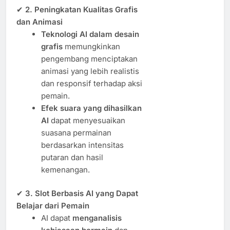
✔
2. Peningkatan Kualitas Grafis
dan Animasi
Teknologi AI dalam desain
grafis
memungkinkan
pengembang menciptakan
animasi yang lebih realistis
dan responsif terhadap aksi
pemain.
Efek suara yang dihasilkan
AI
dapat menyesuaikan
suasana permainan
berdasarkan intensitas
putaran dan hasil
kemenangan.
✔
3. Slot Berbasis AI yang Dapat
Belajar dari Pemain
AI dapat
menganalisis