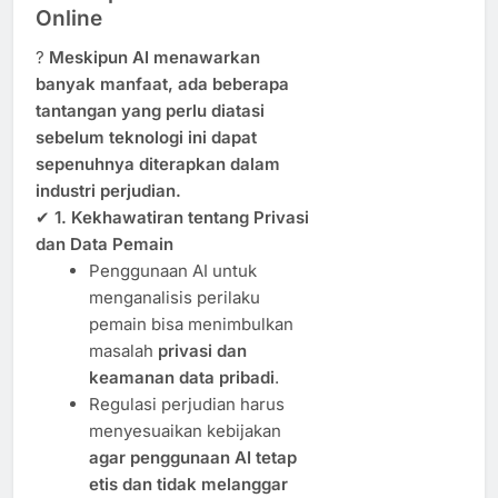
Online
?
Meskipun AI menawarkan
banyak manfaat, ada beberapa
tantangan yang perlu diatasi
sebelum teknologi ini dapat
sepenuhnya diterapkan dalam
industri perjudian.
✔
1. Kekhawatiran tentang Privasi
dan Data Pemain
Penggunaan AI untuk
menganalisis perilaku
pemain bisa menimbulkan
masalah
privasi dan
keamanan data pribadi
.
Regulasi perjudian harus
menyesuaikan kebijakan
agar penggunaan AI tetap
etis dan tidak melanggar