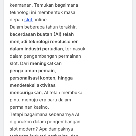
keamanan. Temukan bagaimana
teknologi ini membentuk masa
depan
slot
online.
Dalam beberapa tahun terakhir,
kecerdasan buatan (AI) telah
menjadi teknologi revolusioner
dalam industri perjudian
, termasuk
dalam pengembangan permainan
slot. Dari
meningkatkan
pengalaman pemain,
personalisasi konten, hingga
mendeteksi aktivitas
mencurigakan
, AI telah membuka
pintu menuju era baru dalam
permainan kasino.
Tetapi bagaimana sebenarnya AI
digunakan dalam pengembangan
slot modern? Apa dampaknya