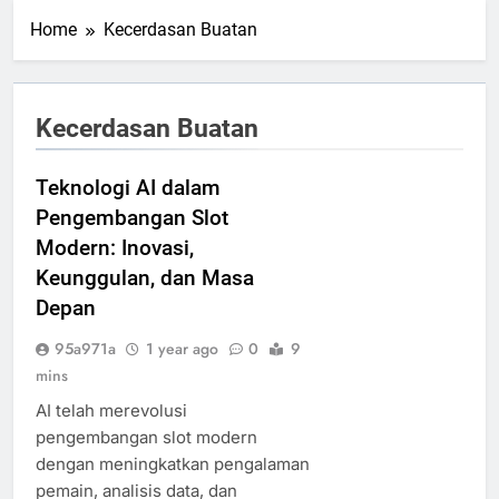
Home
Kecerdasan Buatan
Kecerdasan Buatan
Teknologi AI dalam
Pengembangan Slot
Modern: Inovasi,
Keunggulan, dan Masa
Depan
95a971a
1 year ago
0
9
mins
AI telah merevolusi
pengembangan slot modern
dengan meningkatkan pengalaman
pemain, analisis data, dan