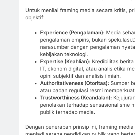
Untuk menilai framing media secara kritis, pr
objektif:
Experience (Pengalaman):
Media sehar
pengalaman empiris, bukan spekulasi.Da
narasumber dengan pengalaman nyata
kebijakan teknologi.
Expertise (Keahlian):
Kredibilitas berita
IT, ekonom digital, atau analis etika
opini subjektif dan analisis ilmiah.
Authoritativeness (Otoritas):
Sumber ber
atau badan regulasi resmi memperkuat 
Trustworthiness (Keandalan):
Kejujuran
penolakan terhadap sensasionalisme 
publik terhadap media.
Dengan penerapan prinsip ini, framing media t
menjadi sarana pendidikan publik yang bert