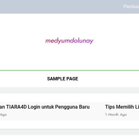
Pandua
Tips Memil
EDWINSLOT Login Alternatif sebaga
LEBAH4D sebagai Platform Digital
yum Dolunay
Pandua
Layanan Konsultasi Spiritual Di Medyum Dolunay.
Tips Memil
SAMPLE PAGE
EDWINSLOT Login Alternatif sebaga
Login untuk Pengguna Baru
Tips Memilih Link Alternat
1 Month Ago