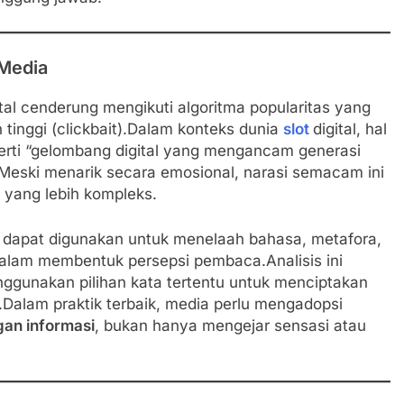
 Media
al cenderung mengikuti algoritma popularitas yang
 tinggi (clickbait).Dalam konteks dunia
slot
digital, hal
rti “gelombang digital yang mengancam generasi
”Meski menarik secara emosional, narasi semacam ini
 yang lebih kompleks.
dapat digunakan untuk menelaah bahasa, metafora,
dalam membentuk persepsi pembaca.Analisis ini
nakan pilihan kata tertentu untuk menciptakan
.Dalam praktik terbaik, media perlu mengadopsi
an informasi
, bukan hanya mengejar sensasi atau