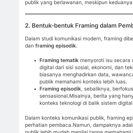
publik yang berlawanan, meskipun keduanya
2. Bentuk-bentuk Framing dalam Pember
Dalam studi komunikasi modern, framing di
dan
framing episodik
.
Framing tematik
menyoroti isu secara s
digital dari sisi sosial, ekonomi, dan
biasanya menghadirkan data, wawancar
publik memahami konteks lebih luas.
Framing episodik
, sebaliknya, berfoku
sensasional.Misalnya, berita yang han
konteks teknologi di balik sistem digit
Dalam konteks komunikasi publik, framing ep
perhatian pembaca.Namun, dampaknya ada
publik lebih mudah menilai tanpa memahami 