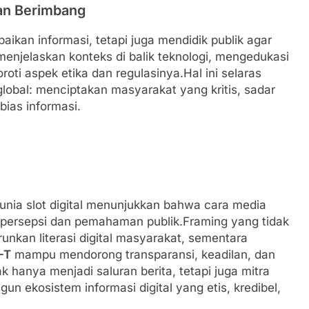
an Berimbang
kan informasi, tetapi juga mendidik publik agar
enjelaskan konteks di balik teknologi, mengedukasi
roti aspek etika dan regulasinya.Hal ini selaras
 global: menciptakan masyarakat yang kritis, sadar
bias informasi.
dunia slot digital menunjukkan bahwa cara media
 persepsi dan pemahaman publik.Framing yang tidak
nkan literasi digital masyarakat, sementara
-T
mampu mendorong transparansi, keadilan, dan
 hanya menjadi saluran berita, tetapi juga mitra
n ekosistem informasi digital yang etis, kredibel,