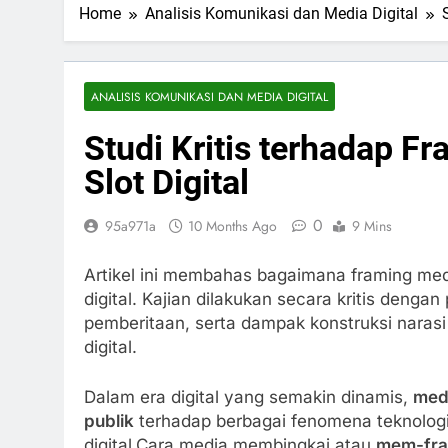
Home
Analisis Komunikasi dan Media Digital
ANALISIS KOMUNIKASI DAN MEDIA DIGITAL
Studi Kritis terhadap F
Slot Digital
0
95a971a
10 Months Ago
9 Mins
Artikel ini membahas bagaimana framing med
digital. Kajian dilakukan secara kritis denga
pemberitaan, serta dampak konstruksi naras
digital.
Dalam era digital yang semakin dinamis,
medi
publik
terhadap berbagai fenomena teknologi,
digital.Cara media membingkai atau
mem-fra