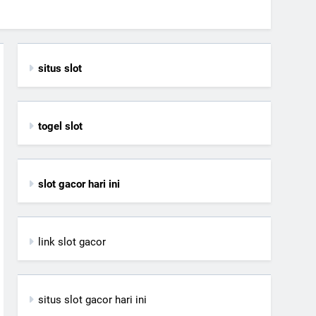
situs slot
togel slot
slot gacor hari ini
link slot gacor
situs slot gacor hari ini