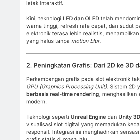
letak interaktif.
Kini, teknologi
LED dan OLED
telah mendomina
warna tinggi, refresh rate cepat, dan sudut 
elektronik terasa lebih realistis, menampilka
yang halus tanpa
motion blur
.
2. Peningkatan Grafis: Dari 2D ke 3D 
Perkembangan grafis pada slot elektronik ta
GPU (Graphics Processing Unit)
. Sistem 2D 
berbasis real-time rendering
, menghasilkan 
modern.
Teknologi seperti
Unreal Engine
dan
Unity 3
visualisasi slot digital yang memadukan ked
responsif. Integrasi ini menghadirkan sensas
grafis statis di masa lalu.