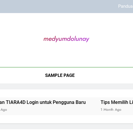
Pandua
Tips Memil
EDWINSLOT Login Alternatif sebaga
LEBAH4D sebagai Platform Digital
yum Dolunay
Pandua
Layanan Konsultasi Spiritual Di Medyum Dolunay.
Tips Memil
SAMPLE PAGE
EDWINSLOT Login Alternatif sebaga
ogin untuk Pengguna Baru
Tips Memilih Link Alternati
1 Month Ago