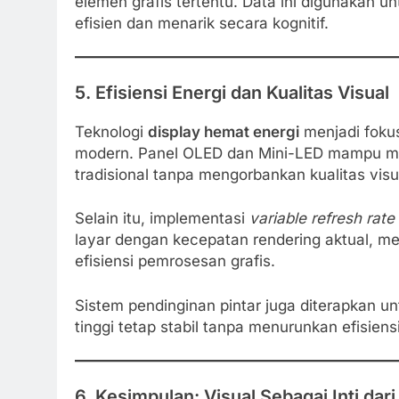
elemen grafis tertentu. Data ini digunakan 
efisien dan menarik secara kognitif.
5. Efisiensi Energi dan Kualitas Visual
Teknologi
display hemat energi
menjadi fok
modern. Panel OLED dan Mini-LED mampu m
tradisional tanpa mengorbankan kualitas visu
Selain itu, implementasi
variable refresh rate
layar dengan kecepatan rendering aktual, m
efisiensi pemrosesan grafis.
Sistem pendinginan pintar juga diterapkan 
tinggi tetap stabil tanpa menurunkan efisiens
6. Kesimpulan: Visual Sebagai Inti dari