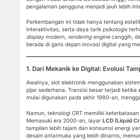
pengalaman pengguna menjadi jauh lebih inter
Perkembangan ini tidak hanya tentang estetik
interaktivitas, serta daya tarik psikologis t
display
modern,
rendering engine
canggih, d
berada di garis depan inovasi digital yang m
1. Dari Mekanik ke Digital: Evolusi Tam
Awalnya, slot elektronik menggunakan siste
pijar sederhana. Transisi besar terjadi ketika
mulai digunakan pada akhir 1980-an, menggan
Namun, teknologi CRT memiliki keterbatasan da
Memasuki era 2000-an, layar
LCD (Liquid Cr
tampilan lebih tajam dan konsumsi energi ya
desain antarmuka yang lebih dinamis, memungk