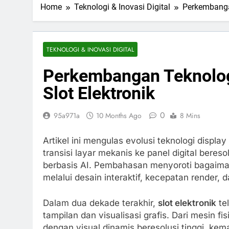
Home
Teknologi & Inovasi Digital
Perkembangan
TEKNOLOGI & INOVASI DIGITAL
Perkembangan Teknologi
Slot Elektronik
0
95a971a
10 Months Ago
8 Mins
Artikel ini mengulas evolusi teknologi display
transisi layar mekanis ke panel digital bereso
berbasis AI. Pembahasan menyoroti bagaima
melalui desain interaktif, kecepatan render, d
Dalam dua dekade terakhir,
slot elektronik
tel
tampilan dan visualisasi grafis. Dari mesin f
dengan visual dinamis beresolusi tinggi, kem