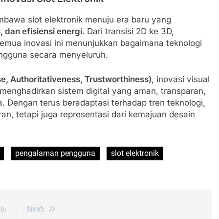
embawa slot elektronik menuju era baru yang
s, dan efisiensi energi
. Dari transisi 2D ke 3D,
semua inovasi ini menunjukkan bagaimana teknologi
ngguna secara menyeluruh.
e, Authoritativeness, Trustworthiness)
, inovasi visual
enghadirkan sistem digital yang aman, transparan,
 Dengan terus beradaptasi terhadap tren teknologi,
ran, tetapi juga representasi dari kemajuan desain
pengalaman pengguna
slot elektronik
s:
Next: