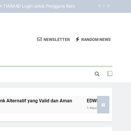
n TIARA4D Login untuk Pengguna Baru
ih Link Alternatif yang Valid dan Aman
i Solusi Saat Akses Utama Bermasalah
NEWSLETTER
RANDOM NEWS
 dengan Layanan yang Lebih Konsisten
n TIARA4D Login untuk Pengguna Baru
ih Link Alternatif yang Valid dan Aman
i Solusi Saat Akses Utama Bermasalah
f yang Valid dan Aman
EDWINSLOT Login Alternatif seba
1 Month Ago