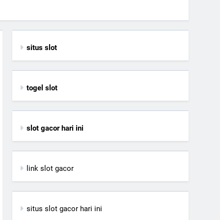
situs slot
togel slot
slot gacor hari ini
link slot gacor
situs slot gacor hari ini