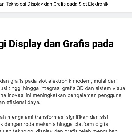
 Teknologi Display dan Grafis pada Slot Elektronik
 Display dan Grafis pada
 dan grafis pada slot elektronik modern, mulai dari
lusi tinggi hingga integrasi grafis 3D dan sistem visual
na inovasi ini meningkatkan pengalaman pengguna
an efisiensi daya.
ah mengalami transformasi signifikan dari sisi
isik dengan roda mekanis hingga platform digital
ajuan teknologi display dan grafis telah mengubah