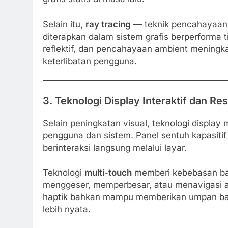
Selain itu,
ray tracing
— teknik pencahayaan r
diterapkan dalam sistem grafis berperforma t
reflektif, dan pencahayaan ambient meningka
keterlibatan pengguna.
3. Teknologi Display Interaktif dan Re
Selain peningkatan visual, teknologi displa
pengguna dan sistem. Panel sentuh kapasiti
berinteraksi langsung melalui layar.
Teknologi
multi-touch
memberi kebebasan bag
menggeser, memperbesar, atau menavigasi ant
haptik bahkan mampu memberikan umpan balik 
lebih nyata.