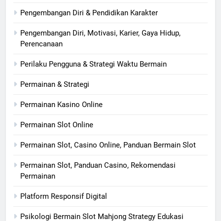
Pengembangan Diri & Pendidikan Karakter
Pengembangan Diri, Motivasi, Karier, Gaya Hidup,
Perencanaan
Perilaku Pengguna & Strategi Waktu Bermain
Permainan & Strategi
Permainan Kasino Online
Permainan Slot Online
Permainan Slot, Casino Online, Panduan Bermain Slot
Permainan Slot, Panduan Casino, Rekomendasi
Permainan
Platform Responsif Digital
Psikologi Bermain Slot Mahjong Strategy Edukasi