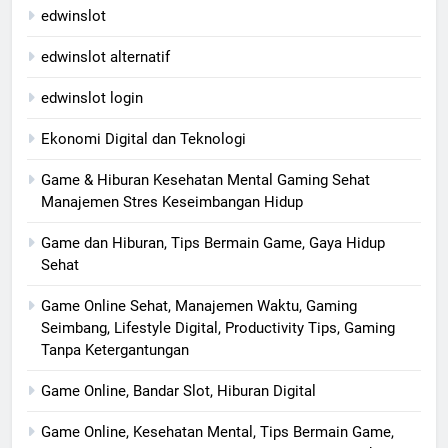
edwinslot
edwinslot alternatif
edwinslot login
Ekonomi Digital dan Teknologi
Game & Hiburan Kesehatan Mental Gaming Sehat
Manajemen Stres Keseimbangan Hidup
Game dan Hiburan, Tips Bermain Game, Gaya Hidup
Sehat
Game Online Sehat, Manajemen Waktu, Gaming
Seimbang, Lifestyle Digital, Productivity Tips, Gaming
Tanpa Ketergantungan
Game Online, Bandar Slot, Hiburan Digital
Game Online, Kesehatan Mental, Tips Bermain Game,