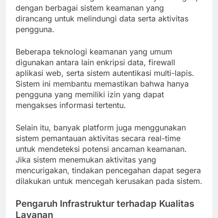
dengan berbagai sistem keamanan yang
dirancang untuk melindungi data serta aktivitas
pengguna.
Beberapa teknologi keamanan yang umum
digunakan antara lain enkripsi data, firewall
aplikasi web, serta sistem autentikasi multi-lapis.
Sistem ini membantu memastikan bahwa hanya
pengguna yang memiliki izin yang dapat
mengakses informasi tertentu.
Selain itu, banyak platform juga menggunakan
sistem pemantauan aktivitas secara real-time
untuk mendeteksi potensi ancaman keamanan.
Jika sistem menemukan aktivitas yang
mencurigakan, tindakan pencegahan dapat segera
dilakukan untuk mencegah kerusakan pada sistem.
Pengaruh Infrastruktur terhadap Kualitas
Layanan