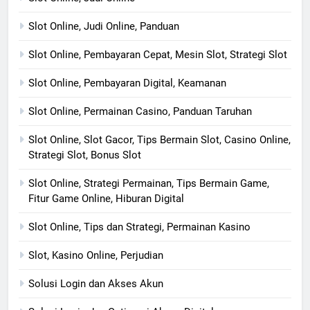
Slot Online, Judi Online, Panduan
Slot Online, Pembayaran Cepat, Mesin Slot, Strategi Slot
Slot Online, Pembayaran Digital, Keamanan
Slot Online, Permainan Casino, Panduan Taruhan
Slot Online, Slot Gacor, Tips Bermain Slot, Casino Online,
Strategi Slot, Bonus Slot
Slot Online, Strategi Permainan, Tips Bermain Game,
Fitur Game Online, Hiburan Digital
Slot Online, Tips dan Strategi, Permainan Kasino
Slot, Kasino Online, Perjudian
Solusi Login dan Akses Akun