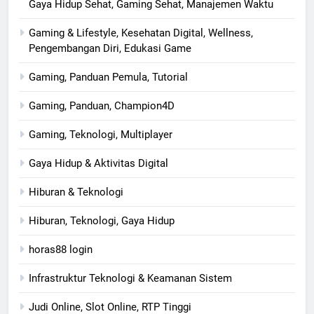
Gaya Hidup Sehat, Gaming Sehat, Manajemen Waktu
Gaming & Lifestyle, Kesehatan Digital, Wellness,
Pengembangan Diri, Edukasi Game
Gaming, Panduan Pemula, Tutorial
Gaming, Panduan, Champion4D
Gaming, Teknologi, Multiplayer
Gaya Hidup & Aktivitas Digital
Hiburan & Teknologi
Hiburan, Teknologi, Gaya Hidup
horas88 login
Infrastruktur Teknologi & Keamanan Sistem
Judi Online, Slot Online, RTP Tinggi