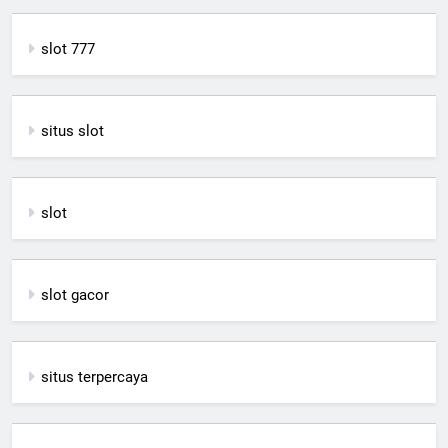
slot 777
situs slot
slot
slot gacor
situs terpercaya