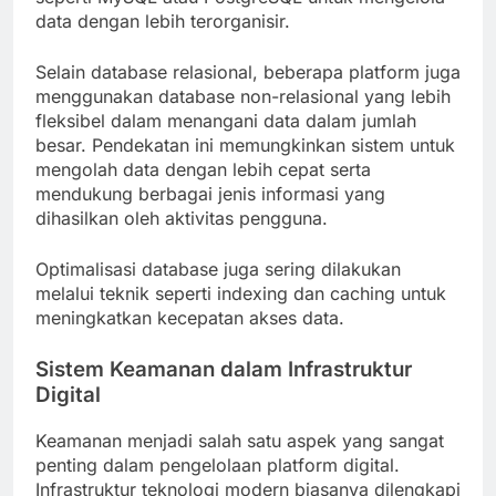
data dengan lebih terorganisir.
Selain database relasional, beberapa platform juga
menggunakan database non-relasional yang lebih
fleksibel dalam menangani data dalam jumlah
besar. Pendekatan ini memungkinkan sistem untuk
mengolah data dengan lebih cepat serta
mendukung berbagai jenis informasi yang
dihasilkan oleh aktivitas pengguna.
Optimalisasi database juga sering dilakukan
melalui teknik seperti indexing dan caching untuk
meningkatkan kecepatan akses data.
Sistem Keamanan dalam Infrastruktur
Digital
Keamanan menjadi salah satu aspek yang sangat
penting dalam pengelolaan platform digital.
Infrastruktur teknologi modern biasanya dilengkapi