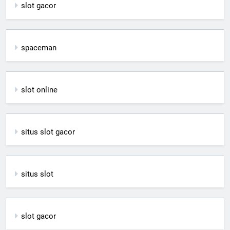
slot gacor
spaceman
slot online
situs slot gacor
situs slot
slot gacor