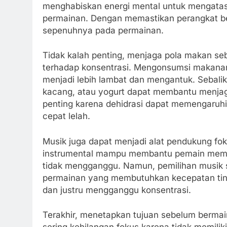
menghabiskan energi mental untuk mengatasi 
permainan. Dengan memastikan perangkat ber
sepenuhnya pada permainan.
Tidak kalah penting, menjaga pola makan s
terhadap konsentrasi. Mengonsumsi makana
menjadi lebih lambat dan mengantuk. Sebalik
kacang, atau yogurt dapat membantu menjaga 
penting karena dehidrasi dapat memengaruhi
cepat lelah.
Musik juga dapat menjadi alat pendukung fo
instrumental mampu membantu pemain mempe
tidak mengganggu. Namun, pemilihan musik 
permainan yang membutuhkan kecepatan ting
dan justru mengganggu konsentrasi.
Terakhir, menetapkan tujuan sebelum berma