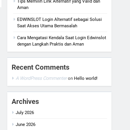
Tips Memilih Link Alternatif yang Valid dan
Aman
EDWINSLOT Login Alternatif sebagai Solusi
Saat Akses Utama Bermasalah
Cara Mengatasi Kendala Saat Login Edwinslot
dengan Langkah Praktis dan Aman
Recent Comments
A WordPress Commenter
on
Hello world!
Archives
July 2026
June 2026