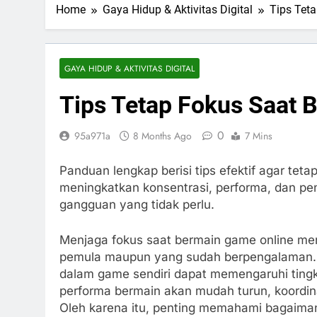
Home
Gaya Hidup & Aktivitas Digital
Tips Tet
GAYA HIDUP & AKTIVITAS DIGITAL
Tips Tetap Fokus Saat 
0
95a971a
8 Months Ago
7 Mins
Panduan lengkap berisi tips efektif agar te
meningkatkan konsentrasi, performa, dan p
gangguan yang tidak perlu.
Menjaga fokus saat bermain game online men
pemula maupun yang sudah berpengalaman. L
dalam game sendiri dapat memengaruhi tingka
performa bermain akan mudah turun, koordina
Oleh karena itu, penting memahami bagaiman