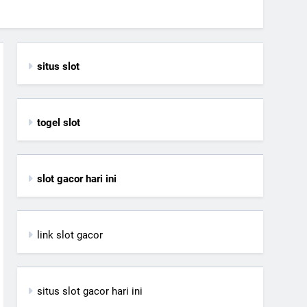
situs slot
togel slot
slot gacor hari ini
link slot gacor
situs slot gacor hari ini