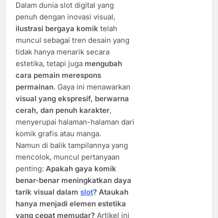
Dalam dunia slot digital yang
penuh dengan inovasi visual,
ilustrasi bergaya komik
telah
muncul sebagai tren desain yang
tidak hanya menarik secara
estetika, tetapi juga
mengubah
cara pemain merespons
permainan
. Gaya ini menawarkan
visual yang ekspresif, berwarna
cerah, dan penuh karakter
,
menyerupai halaman-halaman dari
komik grafis atau manga.
Namun di balik tampilannya yang
mencolok, muncul pertanyaan
penting:
Apakah gaya komik
benar-benar meningkatkan daya
tarik visual dalam
slot
? Ataukah
hanya menjadi elemen estetika
yang cepat memudar?
Artikel ini