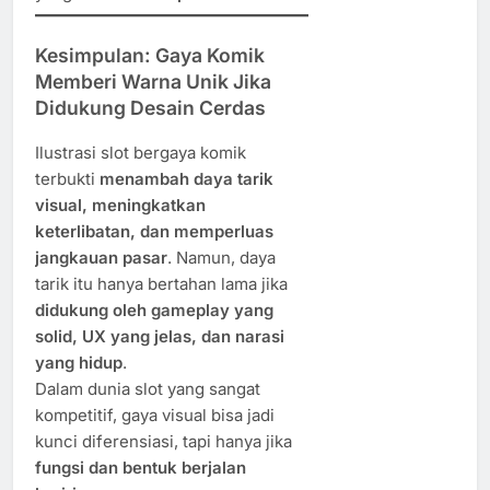
Kesimpulan: Gaya Komik
Memberi Warna Unik Jika
Didukung Desain Cerdas
Ilustrasi slot bergaya komik
terbukti
menambah daya tarik
visual, meningkatkan
keterlibatan, dan memperluas
jangkauan pasar
. Namun, daya
tarik itu hanya bertahan lama jika
didukung oleh gameplay yang
solid, UX yang jelas, dan narasi
yang hidup
.
Dalam dunia slot yang sangat
kompetitif, gaya visual bisa jadi
kunci diferensiasi, tapi hanya jika
fungsi dan bentuk berjalan