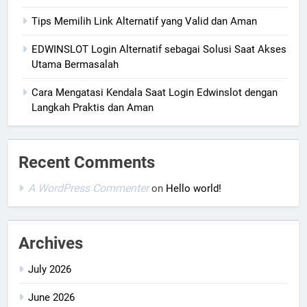
Tips Memilih Link Alternatif yang Valid dan Aman
EDWINSLOT Login Alternatif sebagai Solusi Saat Akses
Utama Bermasalah
Cara Mengatasi Kendala Saat Login Edwinslot dengan
Langkah Praktis dan Aman
Recent Comments
A WordPress Commenter
on
Hello world!
Archives
July 2026
June 2026