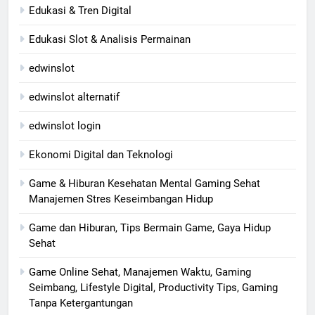
Edukasi & Tren Digital
Edukasi Slot & Analisis Permainan
edwinslot
edwinslot alternatif
edwinslot login
Ekonomi Digital dan Teknologi
Game & Hiburan Kesehatan Mental Gaming Sehat
Manajemen Stres Keseimbangan Hidup
Game dan Hiburan, Tips Bermain Game, Gaya Hidup
Sehat
Game Online Sehat, Manajemen Waktu, Gaming
Seimbang, Lifestyle Digital, Productivity Tips, Gaming
Tanpa Ketergantungan