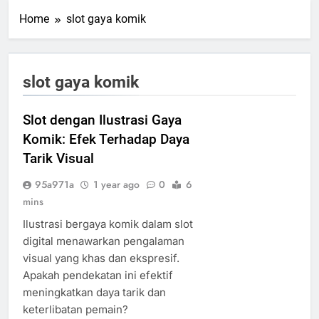
Home
slot gaya komik
slot gaya komik
Slot dengan Ilustrasi Gaya
Komik: Efek Terhadap Daya
Tarik Visual
95a971a
1 year ago
0
6
mins
Ilustrasi bergaya komik dalam slot
digital menawarkan pengalaman
visual yang khas dan ekspresif.
Apakah pendekatan ini efektif
meningkatkan daya tarik dan
keterlibatan pemain?