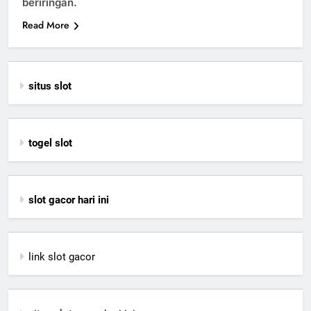
beriringan.
Read More
situs slot
togel slot
slot gacor hari ini
link slot gacor