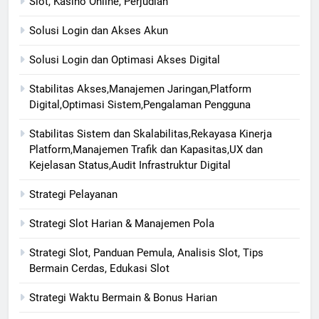
Slot, Kasino Online, Perjudian
Solusi Login dan Akses Akun
Solusi Login dan Optimasi Akses Digital
Stabilitas Akses,Manajemen Jaringan,Platform
Digital,Optimasi Sistem,Pengalaman Pengguna
Stabilitas Sistem dan Skalabilitas,Rekayasa Kinerja
Platform,Manajemen Trafik dan Kapasitas,UX dan
Kejelasan Status,Audit Infrastruktur Digital
Strategi Pelayanan
Strategi Slot Harian & Manajemen Pola
Strategi Slot, Panduan Pemula, Analisis Slot, Tips
Bermain Cerdas, Edukasi Slot
Strategi Waktu Bermain & Bonus Harian