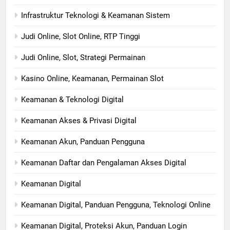
Infrastruktur Teknologi & Keamanan Sistem
Judi Online, Slot Online, RTP Tinggi
Judi Online, Slot, Strategi Permainan
Kasino Online, Keamanan, Permainan Slot
Keamanan & Teknologi Digital
Keamanan Akses & Privasi Digital
Keamanan Akun, Panduan Pengguna
Keamanan Daftar dan Pengalaman Akses Digital
Keamanan Digital
Keamanan Digital, Panduan Pengguna, Teknologi Online
Keamanan Digital, Proteksi Akun, Panduan Login