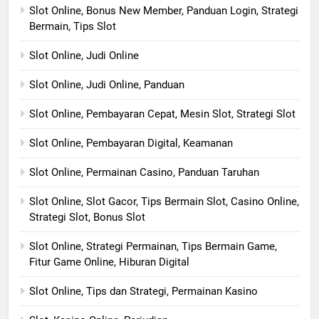
Slot Online, Bonus New Member, Panduan Login, Strategi
Bermain, Tips Slot
Slot Online, Judi Online
Slot Online, Judi Online, Panduan
Slot Online, Pembayaran Cepat, Mesin Slot, Strategi Slot
Slot Online, Pembayaran Digital, Keamanan
Slot Online, Permainan Casino, Panduan Taruhan
Slot Online, Slot Gacor, Tips Bermain Slot, Casino Online,
Strategi Slot, Bonus Slot
Slot Online, Strategi Permainan, Tips Bermain Game,
Fitur Game Online, Hiburan Digital
Slot Online, Tips dan Strategi, Permainan Kasino