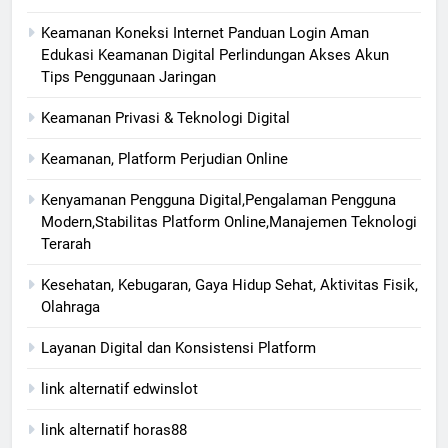
Keamanan Koneksi Internet Panduan Login Aman
Edukasi Keamanan Digital Perlindungan Akses Akun
Tips Penggunaan Jaringan
Keamanan Privasi & Teknologi Digital
Keamanan, Platform Perjudian Online
Kenyamanan Pengguna Digital,Pengalaman Pengguna
Modern,Stabilitas Platform Online,Manajemen Teknologi
Terarah
Kesehatan, Kebugaran, Gaya Hidup Sehat, Aktivitas Fisik,
Olahraga
Layanan Digital dan Konsistensi Platform
link alternatif edwinslot
link alternatif horas88