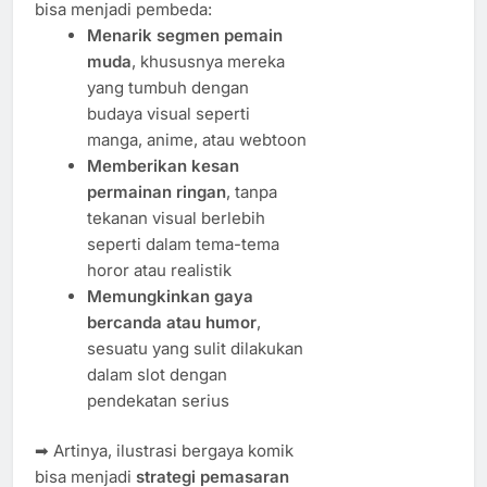
bisa menjadi pembeda:
Menarik segmen pemain
muda
, khususnya mereka
yang tumbuh dengan
budaya visual seperti
manga, anime, atau webtoon
Memberikan kesan
permainan ringan
, tanpa
tekanan visual berlebih
seperti dalam tema-tema
horor atau realistik
Memungkinkan gaya
bercanda atau humor
,
sesuatu yang sulit dilakukan
dalam slot dengan
pendekatan serius
➡ Artinya, ilustrasi bergaya komik
bisa menjadi
strategi pemasaran