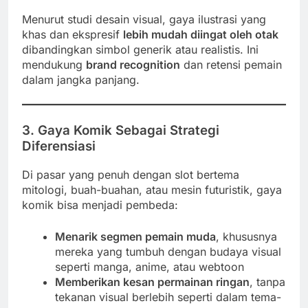
Menurut studi desain visual, gaya ilustrasi yang
khas dan ekspresif
lebih mudah diingat oleh otak
dibandingkan simbol generik atau realistis. Ini
mendukung
brand recognition
dan retensi pemain
dalam jangka panjang.
3. Gaya Komik Sebagai Strategi
Diferensiasi
Di pasar yang penuh dengan slot bertema
mitologi, buah-buahan, atau mesin futuristik, gaya
komik bisa menjadi pembeda:
Menarik segmen pemain muda
, khususnya
mereka yang tumbuh dengan budaya visual
seperti manga, anime, atau webtoon
Memberikan kesan permainan ringan
, tanpa
tekanan visual berlebih seperti dalam tema-