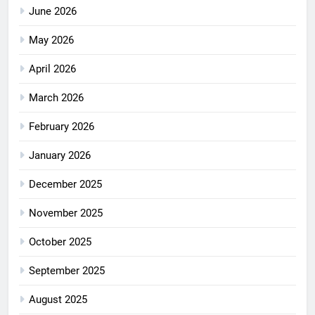
June 2026
May 2026
April 2026
March 2026
February 2026
January 2026
December 2025
November 2025
October 2025
September 2025
August 2025