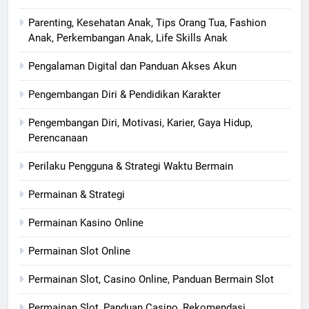
Parenting, Kesehatan Anak, Tips Orang Tua, Fashion
Anak, Perkembangan Anak, Life Skills Anak
Pengalaman Digital dan Panduan Akses Akun
Pengembangan Diri & Pendidikan Karakter
Pengembangan Diri, Motivasi, Karier, Gaya Hidup,
Perencanaan
Perilaku Pengguna & Strategi Waktu Bermain
Permainan & Strategi
Permainan Kasino Online
Permainan Slot Online
Permainan Slot, Casino Online, Panduan Bermain Slot
Permainan Slot, Panduan Casino, Rekomendasi