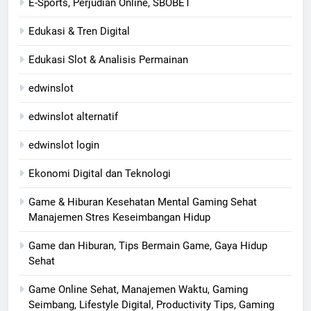
E-Sports, Perjudian Online, SBOBET
Edukasi & Tren Digital
Edukasi Slot & Analisis Permainan
edwinslot
edwinslot alternatif
edwinslot login
Ekonomi Digital dan Teknologi
Game & Hiburan Kesehatan Mental Gaming Sehat
Manajemen Stres Keseimbangan Hidup
Game dan Hiburan, Tips Bermain Game, Gaya Hidup
Sehat
Game Online Sehat, Manajemen Waktu, Gaming
Seimbang, Lifestyle Digital, Productivity Tips, Gaming