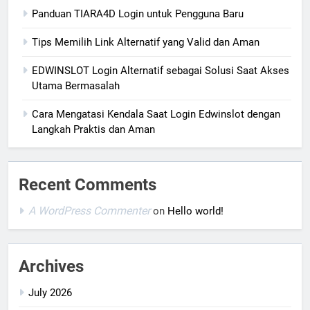
Panduan TIARA4D Login untuk Pengguna Baru
Tips Memilih Link Alternatif yang Valid dan Aman
EDWINSLOT Login Alternatif sebagai Solusi Saat Akses
Utama Bermasalah
Cara Mengatasi Kendala Saat Login Edwinslot dengan
Langkah Praktis dan Aman
Recent Comments
A WordPress Commenter
on
Hello world!
Archives
July 2026