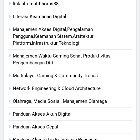
link alternatif horas88
Literasi Keamanan Digital
Manajemen Akses Digital,Pengalaman
Pengguna,Keamanan Sistem,Arsitektur
Platform,Infrastruktur Teknologi
Manajemen Waktu Gaming Sehat Produktivitas
Pengembangan Diri
Multiplayer Gaming & Community Trends
Network Engineering & Cloud Architecture
Olahraga, Media Sosial, Manajemen Olahraga
Panduan Akses Akun Digital
Panduan Akses Cepat
Panduan Akses dan Keamanan Pengguna