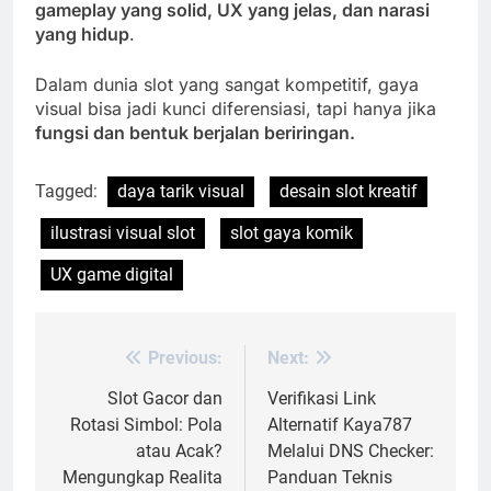
gameplay yang solid, UX yang jelas, dan narasi
yang hidup
.
Dalam dunia slot yang sangat kompetitif, gaya
visual bisa jadi kunci diferensiasi, tapi hanya jika
fungsi dan bentuk berjalan beriringan.
Tagged:
daya tarik visual
desain slot kreatif
ilustrasi visual slot
slot gaya komik
UX game digital
Previous:
Next:
Post
navigation
Slot Gacor dan
Verifikasi Link
Rotasi Simbol: Pola
Alternatif Kaya787
atau Acak?
Melalui DNS Checker:
Mengungkap Realita
Panduan Teknis