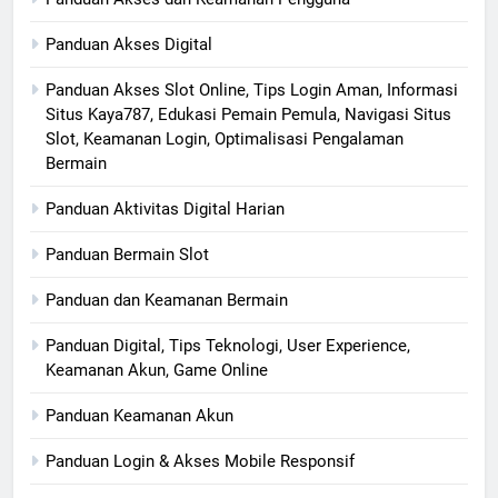
Panduan Akses Digital
Panduan Akses Slot Online, Tips Login Aman, Informasi
Situs Kaya787, Edukasi Pemain Pemula, Navigasi Situs
Slot, Keamanan Login, Optimalisasi Pengalaman
Bermain
Panduan Aktivitas Digital Harian
Panduan Bermain Slot
Panduan dan Keamanan Bermain
Panduan Digital, Tips Teknologi, User Experience,
Keamanan Akun, Game Online
Panduan Keamanan Akun
Panduan Login & Akses Mobile Responsif