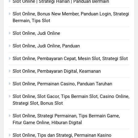
Slot Online | Strategi Harian | Panduan Bermain
Slot Online, Bonus New Member, Panduan Login, Strategi
Bermain, Tips Slot
Slot Online, Judi Online
Slot Online, Judi Online, Panduan
Slot Online, Pembayaran Cepat, Mesin Slot, Strategi Slot
Slot Online, Pembayaran Digital, Keamanan
Slot Online, Permainan Casino, Panduan Taruhan
Slot Online, Slot Gacor, Tips Bermain Slot, Casino Online,
Strategi Slot, Bonus Slot
Slot Online, Strategi Permainan, Tips Bermain Game,
Fitur Game Online, Hiburan Digital
Slot Online, Tips dan Strategi, Permainan Kasino