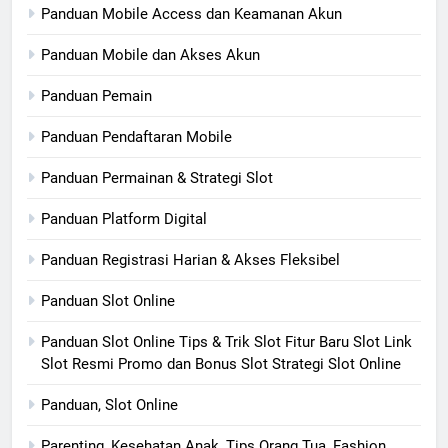
Panduan Mobile Access dan Keamanan Akun
Panduan Mobile dan Akses Akun
Panduan Pemain
Panduan Pendaftaran Mobile
Panduan Permainan & Strategi Slot
Panduan Platform Digital
Panduan Registrasi Harian & Akses Fleksibel
Panduan Slot Online
Panduan Slot Online Tips & Trik Slot Fitur Baru Slot Link
Slot Resmi Promo dan Bonus Slot Strategi Slot Online
Panduan, Slot Online
Parenting, Kesehatan Anak, Tips Orang Tua, Fashion