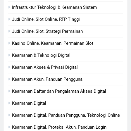
Infrastruktur Teknologi & Keamanan Sistem
Judi Online, Slot Online, RTP Tinggi
Judi Online, Slot, Strategi Permainan
Kasino Online, Keamanan, Permainan Slot
Keamanan & Teknologi Digital
Keamanan Akses & Privasi Digital
Keamanan Akun, Panduan Pengguna
Keamanan Daftar dan Pengalaman Akses Digital
Keamanan Digital
Keamanan Digital, Panduan Pengguna, Teknologi Online
Keamanan Digital, Proteksi Akun, Panduan Login