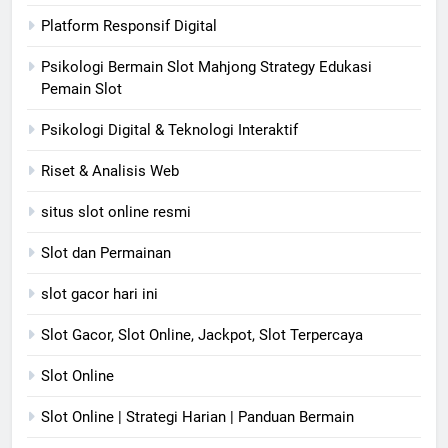
Platform Responsif Digital
Psikologi Bermain Slot Mahjong Strategy Edukasi
Pemain Slot
Psikologi Digital & Teknologi Interaktif
Riset & Analisis Web
situs slot online resmi
Slot dan Permainan
slot gacor hari ini
Slot Gacor, Slot Online, Jackpot, Slot Terpercaya
Slot Online
Slot Online | Strategi Harian | Panduan Bermain