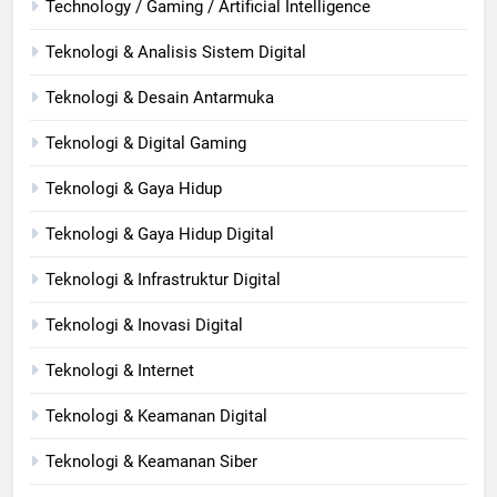
Technology / Gaming / Artificial Intelligence
Teknologi & Analisis Sistem Digital
Teknologi & Desain Antarmuka
Teknologi & Digital Gaming
Teknologi & Gaya Hidup
Teknologi & Gaya Hidup Digital
Teknologi & Infrastruktur Digital
Teknologi & Inovasi Digital
Teknologi & Internet
Teknologi & Keamanan Digital
Teknologi & Keamanan Siber