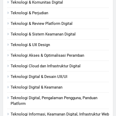
Teknologi & Komunitas Digital
Teknologi & Perjudian
Teknologi & Review Platform Digital
Teknologi & Sistem Keamanan Digital
Teknologi & UX Design
Teknologi Akses & Optimalisasi Peramban
Teknologi Cloud dan Infrastruktur Digital
Teknologi Digital & Desain UX/UI
Teknologi Digital & Keamanan
Teknologi Digital, Pengalaman Pengguna, Panduan
Platform
Teknologi Informasi, Keamanan Digital, Infrastruktur Web