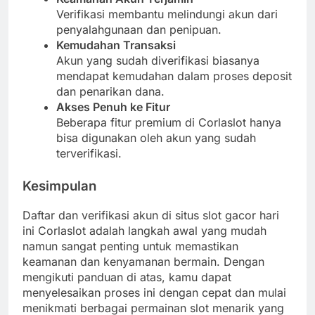
Verifikasi membantu melindungi akun dari
penyalahgunaan dan penipuan.
Kemudahan Transaksi
Akun yang sudah diverifikasi biasanya
mendapat kemudahan dalam proses deposit
dan penarikan dana.
Akses Penuh ke Fitur
Beberapa fitur premium di Corlaslot hanya
bisa digunakan oleh akun yang sudah
terverifikasi.
Kesimpulan
Daftar dan verifikasi akun di situs slot gacor hari
ini Corlaslot adalah langkah awal yang mudah
namun sangat penting untuk memastikan
keamanan dan kenyamanan bermain. Dengan
mengikuti panduan di atas, kamu dapat
menyelesaikan proses ini dengan cepat dan mulai
menikmati berbagai permainan slot menarik yang