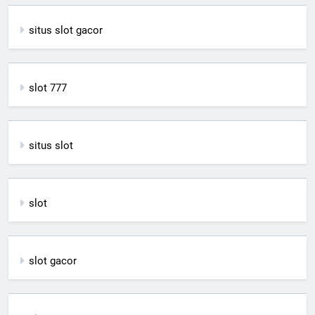
situs slot gacor
slot 777
situs slot
slot
slot gacor