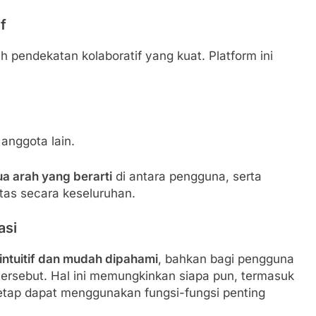
f
pendekatan kolaboratif yang kuat. Platform ini
 anggota lain.
a arah yang berarti
di antara pengguna, serta
s secara keseluruhan.
asi
intuitif dan mudah dipahami
, bahkan bagi pengguna
tersebut. Hal ini memungkinkan siapa pun, termasuk
tetap dapat menggunakan fungsi-fungsi penting