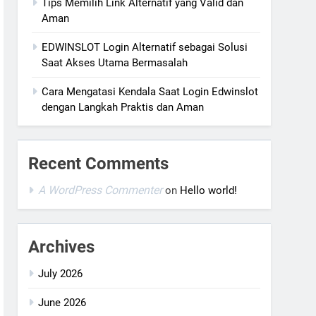
Tips Memilih Link Alternatif yang Valid dan
Aman
EDWINSLOT Login Alternatif sebagai Solusi
Saat Akses Utama Bermasalah
Cara Mengatasi Kendala Saat Login Edwinslot
dengan Langkah Praktis dan Aman
Recent Comments
A WordPress Commenter
on
Hello world!
Archives
July 2026
June 2026