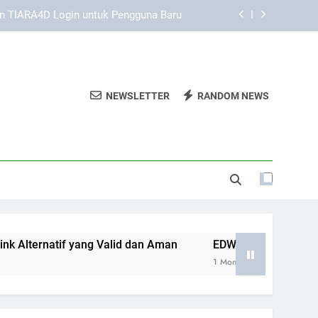
n TIARA4D Login untuk Pengguna Baru
ih Link Alternatif yang Valid dan Aman
i Solusi Saat Akses Utama Bermasalah
NEWSLETTER
RANDOM NEWS
 dengan Layanan yang Lebih Konsisten
n TIARA4D Login untuk Pengguna Baru
ih Link Alternatif yang Valid dan Aman
i Solusi Saat Akses Utama Bermasalah
if yang Valid dan Aman
EDWINSLOT Login Alternatif seb
1 Month Ago