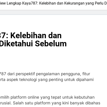
iew Lengkap Kaya787: Kelebihan dan Kekurangan yang Perlu 
7: Kelebihan dan
Diketahui Sebelum
7 dari perspektif pengalaman pengguna, fitur
rta aspek teknologi yang penting untuk dipahami
milih platform online yang tepat untuk kebutuhan
rusial. Salah satu platform yang kini banyak dibahas