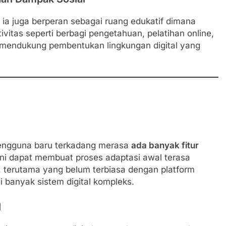
 ia juga berperan sebagai ruang edukatif dimana
vitas seperti berbagi pengetahuan, pelatihan online,
t mendukung pembentukan lingkungan digital yang
pengguna baru terkadang merasa
ada banyak fitur
 ini dapat membuat proses adaptasi awal terasa
 terutama yang belum terbiasa dengan platform
i banyak sistem digital kompleks.
l