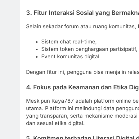
3. Fitur Interaksi Sosial yang Bermakn
Selain sekadar forum atau ruang komunitas,
Sistem chat real-time,
Sistem token penghargaan partisipatif,
Event komunitas digital.
Dengan fitur ini, pengguna bisa menjalin rela
4. Fokus pada Keamanan dan Etika Digi
Meskipun Kaya787 adalah platform online ber
utama. Platform ini melindungi data pengguna
yang transparan, serta mekanisme moderasi 
dan sesuai etika digital.
5. Komitmen terhadap Literasi Digital