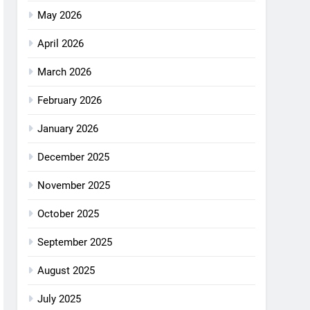
May 2026
April 2026
March 2026
February 2026
January 2026
December 2025
November 2025
October 2025
September 2025
August 2025
July 2025