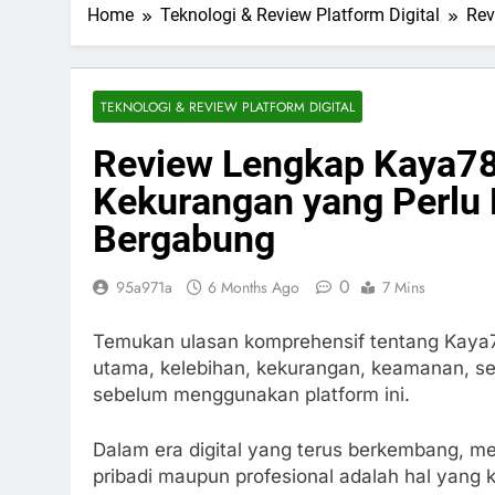
Home
Teknologi & Review Platform Digital
Rev
TEKNOLOGI & REVIEW PLATFORM DIGITAL
Review Lengkap Kaya78
Kekurangan yang Perlu 
Bergabung
0
95a971a
6 Months Ago
7 Mins
Temukan ulasan komprehensif tentang Kaya78
utama, kelebihan, kekurangan, keamanan, se
sebelum menggunakan platform ini.
Dalam era digital yang terus berkembang, me
pribadi maupun profesional adalah hal yang k