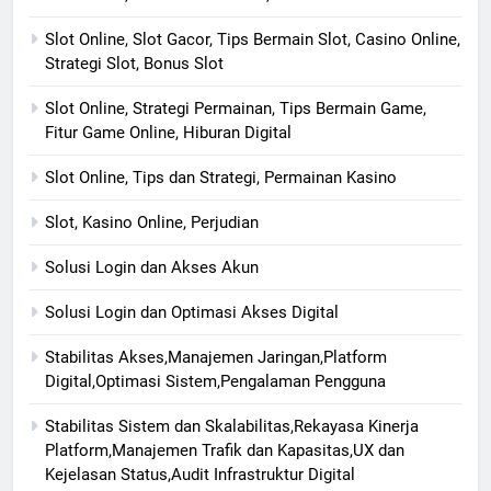
Slot Online, Slot Gacor, Tips Bermain Slot, Casino Online,
Strategi Slot, Bonus Slot
Slot Online, Strategi Permainan, Tips Bermain Game,
Fitur Game Online, Hiburan Digital
Slot Online, Tips dan Strategi, Permainan Kasino
Slot, Kasino Online, Perjudian
Solusi Login dan Akses Akun
Solusi Login dan Optimasi Akses Digital
Stabilitas Akses,Manajemen Jaringan,Platform
Digital,Optimasi Sistem,Pengalaman Pengguna
Stabilitas Sistem dan Skalabilitas,Rekayasa Kinerja
Platform,Manajemen Trafik dan Kapasitas,UX dan
Kejelasan Status,Audit Infrastruktur Digital