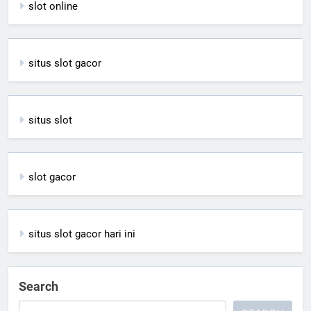
slot online
situs slot gacor
situs slot
slot gacor
situs slot gacor hari ini
Search