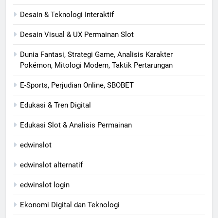
Desain & Teknologi Interaktif
Desain Visual & UX Permainan Slot
Dunia Fantasi, Strategi Game, Analisis Karakter
Pokémon, Mitologi Modern, Taktik Pertarungan
E-Sports, Perjudian Online, SBOBET
Edukasi & Tren Digital
Edukasi Slot & Analisis Permainan
edwinslot
edwinslot alternatif
edwinslot login
Ekonomi Digital dan Teknologi