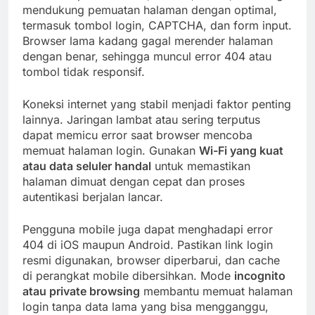
mendukung pemuatan halaman dengan optimal,
termasuk tombol login, CAPTCHA, dan form input.
Browser lama kadang gagal merender halaman
dengan benar, sehingga muncul error 404 atau
tombol tidak responsif.
Koneksi internet yang stabil menjadi faktor penting
lainnya. Jaringan lambat atau sering terputus
dapat memicu error saat browser mencoba
memuat halaman login. Gunakan
Wi-Fi yang kuat
atau data seluler handal
untuk memastikan
halaman dimuat dengan cepat dan proses
autentikasi berjalan lancar.
Pengguna mobile juga dapat menghadapi error
404 di iOS maupun Android. Pastikan link login
resmi digunakan, browser diperbarui, dan cache
di perangkat mobile dibersihkan. Mode
incognito
atau private browsing
membantu memuat halaman
login tanpa data lama yang bisa mengganggu,