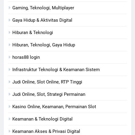
Gaming, Teknologi, Multiplayer
Gaya Hidup & Aktivitas Digital
Hiburan & Teknologi
Hiburan, Teknologi, Gaya Hidup
horas88 login
Infrastruktur Teknologi & Keamanan Sistem
Judi Online, Slot Online, RTP Tinggi
Judi Online, Slot, Strategi Permainan
Kasino Online, Keamanan, Permainan Slot
Keamanan & Teknologi Digital
Keamanan Akses & Privasi Digital