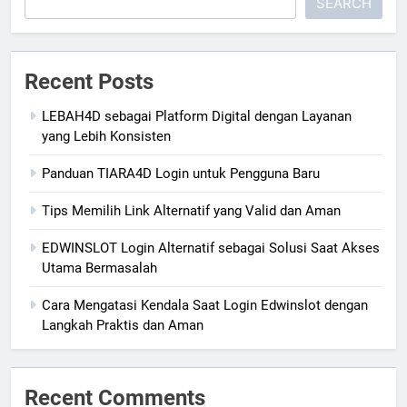
SEARCH
Recent Posts
LEBAH4D sebagai Platform Digital dengan Layanan
yang Lebih Konsisten
Panduan TIARA4D Login untuk Pengguna Baru
Tips Memilih Link Alternatif yang Valid dan Aman
EDWINSLOT Login Alternatif sebagai Solusi Saat Akses
Utama Bermasalah
Cara Mengatasi Kendala Saat Login Edwinslot dengan
Langkah Praktis dan Aman
Recent Comments