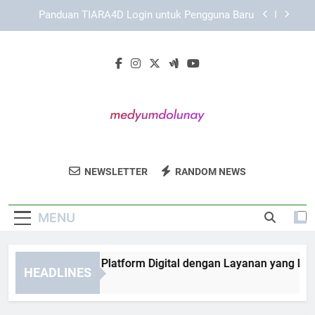
Skip
Tips Memilih Link Alternatif yang Valid dan Aman
to
content
EDWINSLOT Login Alternatif sebagai Solusi Saat
Akses Utama Bermasalah
LEBAH4D sebagai Platform Digital dengan
Layanan yang Lebih Konsisten
Panduan TIARA4D Login untuk Pengguna Baru
Tips Memilih Link Alternatif yang Valid dan Aman
Medyum Dolunay
Dapatkan Layanan Konsultasi Spiritual Di
EDWINSLOT Login Alternatif sebagai Solusi Saat
NEWSLETTER
RANDOM NEWS
Akses Utama Bermasalah
Medyum Dolunay.
MENU
BAH4D sebagai Platform Digital dengan Layanan yang Lebih K
HEADLINES
eeks Ago