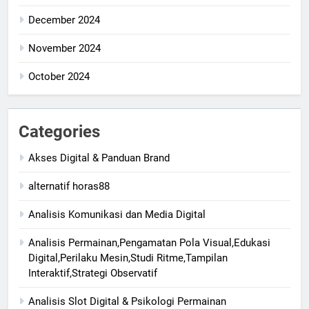
December 2024
November 2024
October 2024
Categories
Akses Digital & Panduan Brand
alternatif horas88
Analisis Komunikasi dan Media Digital
Analisis Permainan,Pengamatan Pola Visual,Edukasi
Digital,Perilaku Mesin,Studi Ritme,Tampilan
Interaktif,Strategi Observatif
Analisis Slot Digital & Psikologi Permainan