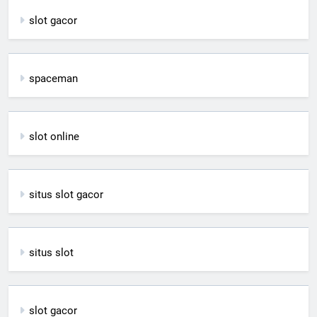
slot gacor
spaceman
slot online
situs slot gacor
situs slot
slot gacor