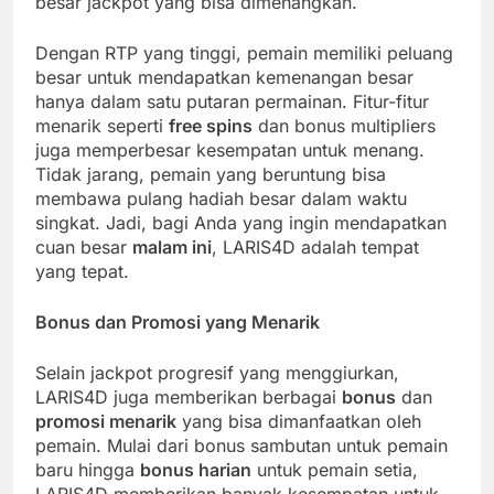
besar jackpot yang bisa dimenangkan.
Dengan RTP yang tinggi, pemain memiliki peluang
besar untuk mendapatkan kemenangan besar
hanya dalam satu putaran permainan. Fitur-fitur
menarik seperti
free spins
dan bonus multipliers
juga memperbesar kesempatan untuk menang.
Tidak jarang, pemain yang beruntung bisa
membawa pulang hadiah besar dalam waktu
singkat. Jadi, bagi Anda yang ingin mendapatkan
cuan besar
malam ini
, LARIS4D adalah tempat
yang tepat.
Bonus dan Promosi yang Menarik
Selain jackpot progresif yang menggiurkan,
LARIS4D juga memberikan berbagai
bonus
dan
promosi menarik
yang bisa dimanfaatkan oleh
pemain. Mulai dari bonus sambutan untuk pemain
baru hingga
bonus harian
untuk pemain setia,