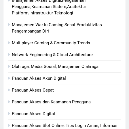
Manajemen Akses Digital,Pengalaman
Pengguna,Keamanan Sistem,Arsitektur
Platform,Infrastruktur Teknologi
Manajemen Waktu Gaming Sehat Produktivitas
Pengembangan Diri
Multiplayer Gaming & Community Trends
Network Engineering & Cloud Architecture
Olahraga, Media Sosial, Manajemen Olahraga
Panduan Akses Akun Digital
Panduan Akses Cepat
Panduan Akses dan Keamanan Pengguna
Panduan Akses Digital
Panduan Akses Slot Online, Tips Login Aman, Informasi