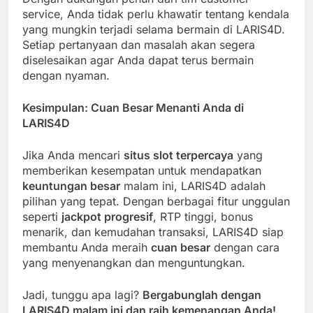
service, Anda tidak perlu khawatir tentang kendala
yang mungkin terjadi selama bermain di LARIS4D.
Setiap pertanyaan dan masalah akan segera
diselesaikan agar Anda dapat terus bermain
dengan nyaman.
Kesimpulan: Cuan Besar Menanti Anda di
LARIS4D
Jika Anda mencari
situs slot terpercaya
yang
memberikan kesempatan untuk mendapatkan
keuntungan besar
malam ini, LARIS4D adalah
pilihan yang tepat. Dengan berbagai fitur unggulan
seperti
jackpot progresif
, RTP tinggi, bonus
menarik, dan kemudahan transaksi, LARIS4D siap
membantu Anda meraih
cuan besar
dengan cara
yang menyenangkan dan menguntungkan.
Jadi, tunggu apa lagi?
Bergabunglah dengan
LARIS4D malam ini dan raih kemenangan Anda!