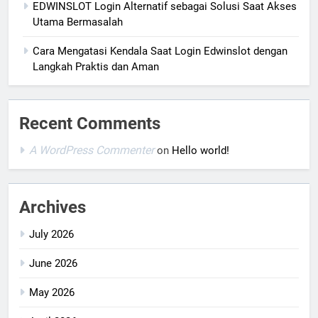
EDWINSLOT Login Alternatif sebagai Solusi Saat Akses
Utama Bermasalah
Cara Mengatasi Kendala Saat Login Edwinslot dengan
Langkah Praktis dan Aman
Recent Comments
A WordPress Commenter
on
Hello world!
Archives
July 2026
June 2026
May 2026