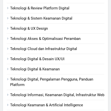
Teknologi & Review Platform Digital
Teknologi & Sistem Keamanan Digital
Teknologi & UX Design
Teknologi Akses & Optimalisasi Peramban
Teknologi Cloud dan Infrastruktur Digital
Teknologi Digital & Desain UX/UI
Teknologi Digital & Keamanan
Teknologi Digital, Pengalaman Pengguna, Panduan
Platform
Teknologi Informasi, Keamanan Digital, Infrastruktur Web
Teknologi Keamanan & Artificial Intelligence