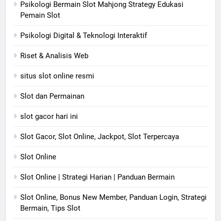
Psikologi Bermain Slot Mahjong Strategy Edukasi
Pemain Slot
Psikologi Digital & Teknologi Interaktif
Riset & Analisis Web
situs slot online resmi
Slot dan Permainan
slot gacor hari ini
Slot Gacor, Slot Online, Jackpot, Slot Terpercaya
Slot Online
Slot Online | Strategi Harian | Panduan Bermain
Slot Online, Bonus New Member, Panduan Login, Strategi
Bermain, Tips Slot