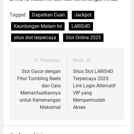
Tagged:
Dapatkan Cuan
Jackpot
Keuntungan Malam Ini
LARIS4D
situs slot terpercaya
Slot Online 2025
Previous:
Next:
Post
navigation
Slot Gacor dengan
Situs Slot LARIS4D
Fitur Tumbling Reels
Terpercaya 2025:
dan Cara
Link Login Alternatif
Memanfaatkannya
VIP yang
untuk Kemenangan
Mempermudah
Maksimal
Akses