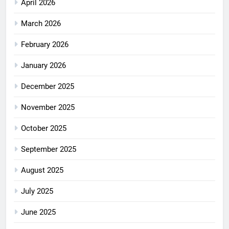
April 2026
March 2026
February 2026
January 2026
December 2025
November 2025
October 2025
September 2025
August 2025
July 2025
June 2025