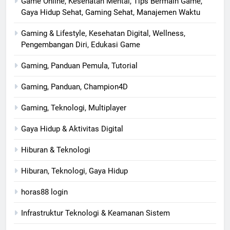
Game Online, Kesehatan Mental, Tips Bermain Game,
Gaya Hidup Sehat, Gaming Sehat, Manajemen Waktu
Gaming & Lifestyle, Kesehatan Digital, Wellness,
Pengembangan Diri, Edukasi Game
Gaming, Panduan Pemula, Tutorial
Gaming, Panduan, Champion4D
Gaming, Teknologi, Multiplayer
Gaya Hidup & Aktivitas Digital
Hiburan & Teknologi
Hiburan, Teknologi, Gaya Hidup
horas88 login
Infrastruktur Teknologi & Keamanan Sistem