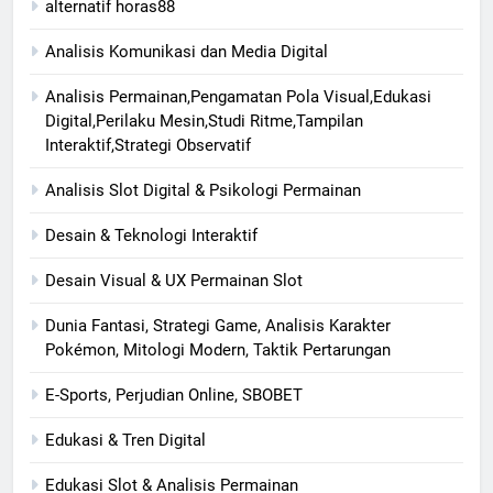
alternatif horas88
Analisis Komunikasi dan Media Digital
Analisis Permainan,Pengamatan Pola Visual,Edukasi
Digital,Perilaku Mesin,Studi Ritme,Tampilan
Interaktif,Strategi Observatif
Analisis Slot Digital & Psikologi Permainan
Desain & Teknologi Interaktif
Desain Visual & UX Permainan Slot
Dunia Fantasi, Strategi Game, Analisis Karakter
Pokémon, Mitologi Modern, Taktik Pertarungan
E-Sports, Perjudian Online, SBOBET
Edukasi & Tren Digital
Edukasi Slot & Analisis Permainan