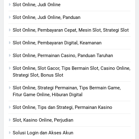
Slot Online, Judi Online
Slot Online, Judi Online, Panduan
Slot Online, Pembayaran Cepat, Mesin Slot, Strategi Slot
Slot Online, Pembayaran Digital, Keamanan
Slot Online, Permainan Casino, Panduan Taruhan
Slot Online, Slot Gacor, Tips Bermain Slot, Casino Online,
Strategi Slot, Bonus Slot
Slot Online, Strategi Permainan, Tips Bermain Game,
Fitur Game Online, Hiburan Digital
Slot Online, Tips dan Strategi, Permainan Kasino
Slot, Kasino Online, Perjudian
Solusi Login dan Akses Akun