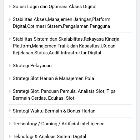
Solusi Login dan Optimasi Akses Digital
Stabilitas Akses,Manajemen Jaringan,Platform
Digital,Optimasi Sistem,Pengalaman Pengguna
Stabilitas Sistem dan Skalabilitas,Rekayasa Kinerja
Platform,Manajemen Trafik dan Kapasitas,UX dan
Kejelasan Status,Audit Infrastruktur Digital
Strategi Pelayanan
Strategi Slot Harian & Manajemen Pola
Strategi Slot, Panduan Pemula, Analisis Slot, Tips
Bermain Cerdas, Edukasi Slot
Strategi Waktu Bermain & Bonus Harian
Technology / Gaming / Artificial Intelligence
Teknologi & Analisis Sistem Digital