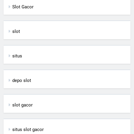
Slot Gacor
slot
situs
depo slot
slot gacor
situs slot gacor