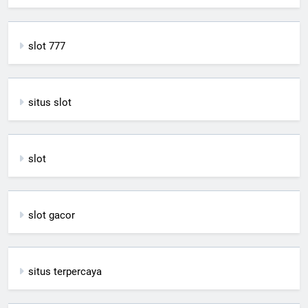
slot 777
situs slot
slot
slot gacor
situs terpercaya