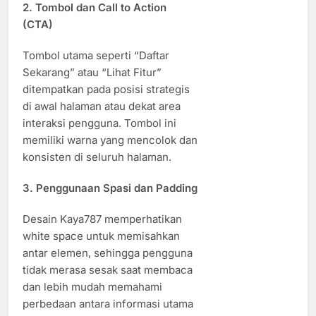
2.
Tombol dan Call to Action
(CTA)
Tombol utama seperti “Daftar
Sekarang” atau “Lihat Fitur”
ditempatkan pada posisi strategis
di awal halaman atau dekat area
interaksi pengguna. Tombol ini
memiliki warna yang mencolok dan
konsisten di seluruh halaman.
3.
Penggunaan Spasi dan Padding
Desain Kaya787 memperhatikan
white space untuk memisahkan
antar elemen, sehingga pengguna
tidak merasa sesak saat membaca
dan lebih mudah memahami
perbedaan antara informasi utama