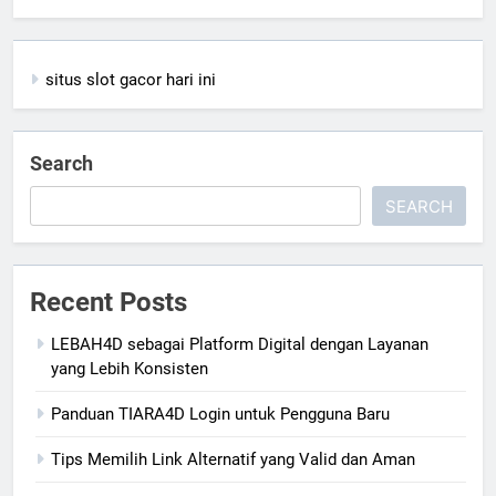
situs slot gacor hari ini
Search
SEARCH
Recent Posts
LEBAH4D sebagai Platform Digital dengan Layanan
yang Lebih Konsisten
Panduan TIARA4D Login untuk Pengguna Baru
Tips Memilih Link Alternatif yang Valid dan Aman