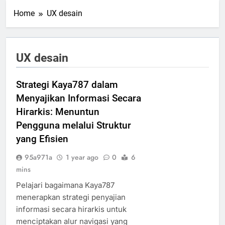
Home
UX desain
UX desain
Strategi Kaya787 dalam
Menyajikan Informasi Secara
Hirarkis: Menuntun
Pengguna melalui Struktur
yang Efisien
95a971a
1 year ago
0
6
mins
Pelajari bagaimana Kaya787
menerapkan strategi penyajian
informasi secara hirarkis untuk
menciptakan alur navigasi yang