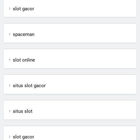
slot gacor
spaceman
slot online
situs slot gacor
situs slot
slot gacor