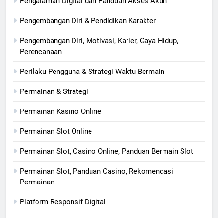
Pengalaman Digital dan Panduan Akses Akun
Pengembangan Diri & Pendidikan Karakter
Pengembangan Diri, Motivasi, Karier, Gaya Hidup,
Perencanaan
Perilaku Pengguna & Strategi Waktu Bermain
Permainan & Strategi
Permainan Kasino Online
Permainan Slot Online
Permainan Slot, Casino Online, Panduan Bermain Slot
Permainan Slot, Panduan Casino, Rekomendasi
Permainan
Platform Responsif Digital