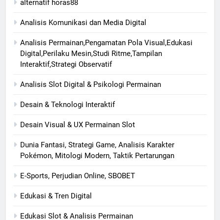
alternatif horas88
Analisis Komunikasi dan Media Digital
Analisis Permainan,Pengamatan Pola Visual,Edukasi
Digital,Perilaku Mesin,Studi Ritme,Tampilan
Interaktif,Strategi Observatif
Analisis Slot Digital & Psikologi Permainan
Desain & Teknologi Interaktif
Desain Visual & UX Permainan Slot
Dunia Fantasi, Strategi Game, Analisis Karakter
Pokémon, Mitologi Modern, Taktik Pertarungan
E-Sports, Perjudian Online, SBOBET
Edukasi & Tren Digital
Edukasi Slot & Analisis Permainan