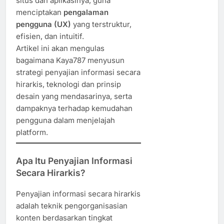
situs dan aplikasinya, guna
menciptakan
pengalaman
pengguna (UX)
yang terstruktur,
efisien, dan intuitif.
Artikel ini akan mengulas
bagaimana Kaya787 menyusun
strategi penyajian informasi secara
hirarkis, teknologi dan prinsip
desain yang mendasarinya, serta
dampaknya terhadap kemudahan
pengguna dalam menjelajah
platform.
Apa Itu Penyajian Informasi
Secara Hirarkis?
Penyajian informasi secara hirarkis
adalah teknik pengorganisasian
konten berdasarkan tingkat