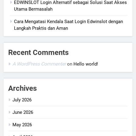
EDWINSLOT Login Alternatif sebagai Solusi Saat Akses
Utama Bermasalah
Cara Mengatasi Kendala Saat Login Edwinslot dengan
Langkah Praktis dan Aman
Recent Comments
A WordPress Commenter
on
Hello world!
Archives
July 2026
June 2026
May 2026