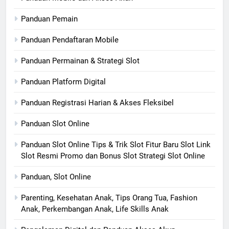
Panduan Pemain
Panduan Pendaftaran Mobile
Panduan Permainan & Strategi Slot
Panduan Platform Digital
Panduan Registrasi Harian & Akses Fleksibel
Panduan Slot Online
Panduan Slot Online Tips & Trik Slot Fitur Baru Slot Link
Slot Resmi Promo dan Bonus Slot Strategi Slot Online
Panduan, Slot Online
Parenting, Kesehatan Anak, Tips Orang Tua, Fashion
Anak, Perkembangan Anak, Life Skills Anak