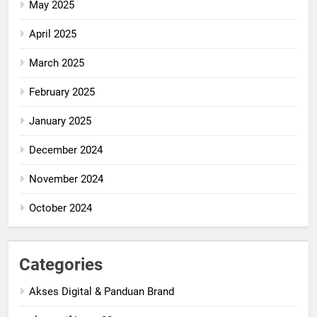
May 2025
April 2025
March 2025
February 2025
January 2025
December 2024
November 2024
October 2024
Categories
Akses Digital & Panduan Brand