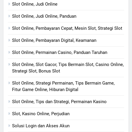
Slot Online, Judi Online
Slot Online, Judi Online, Panduan
Slot Online, Pembayaran Cepat, Mesin Slot, Strategi Slot
Slot Online, Pembayaran Digital, Keamanan
Slot Online, Permainan Casino, Panduan Taruhan
Slot Online, Slot Gacor, Tips Bermain Slot, Casino Online,
Strategi Slot, Bonus Slot
Slot Online, Strategi Permainan, Tips Bermain Game,
Fitur Game Online, Hiburan Digital
Slot Online, Tips dan Strategi, Permainan Kasino
Slot, Kasino Online, Perjudian
Solusi Login dan Akses Akun