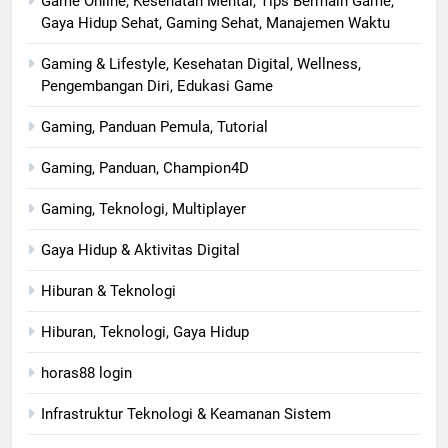
Game Online, Kesehatan Mental, Tips Bermain Game,
Gaya Hidup Sehat, Gaming Sehat, Manajemen Waktu
Gaming & Lifestyle, Kesehatan Digital, Wellness,
Pengembangan Diri, Edukasi Game
Gaming, Panduan Pemula, Tutorial
Gaming, Panduan, Champion4D
Gaming, Teknologi, Multiplayer
Gaya Hidup & Aktivitas Digital
Hiburan & Teknologi
Hiburan, Teknologi, Gaya Hidup
horas88 login
Infrastruktur Teknologi & Keamanan Sistem