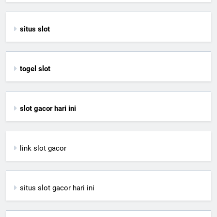
situs slot
togel slot
slot gacor hari ini
link slot gacor
situs slot gacor hari ini