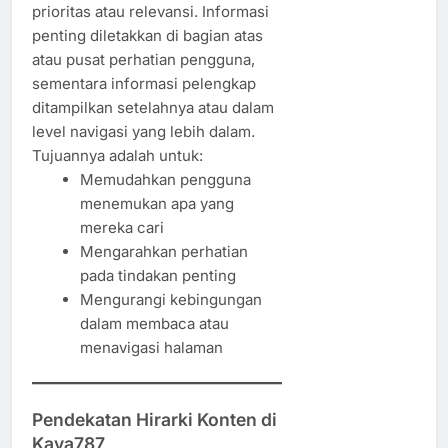
prioritas atau relevansi. Informasi
penting diletakkan di bagian atas
atau pusat perhatian pengguna,
sementara informasi pelengkap
ditampilkan setelahnya atau dalam
level navigasi yang lebih dalam.
Tujuannya adalah untuk:
Memudahkan pengguna
menemukan apa yang
mereka cari
Mengarahkan perhatian
pada tindakan penting
Mengurangi kebingungan
dalam membaca atau
menavigasi halaman
Pendekatan Hirarki Konten di
Kaya787