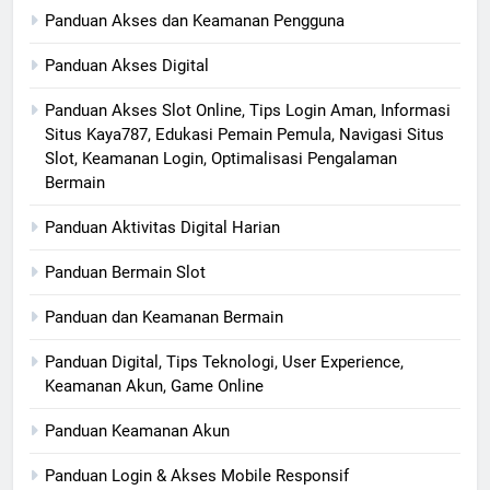
Panduan Akses dan Keamanan Pengguna
Panduan Akses Digital
Panduan Akses Slot Online, Tips Login Aman, Informasi
Situs Kaya787, Edukasi Pemain Pemula, Navigasi Situs
Slot, Keamanan Login, Optimalisasi Pengalaman
Bermain
Panduan Aktivitas Digital Harian
Panduan Bermain Slot
Panduan dan Keamanan Bermain
Panduan Digital, Tips Teknologi, User Experience,
Keamanan Akun, Game Online
Panduan Keamanan Akun
Panduan Login & Akses Mobile Responsif