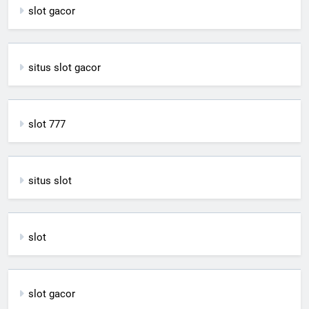
slot gacor
situs slot gacor
slot 777
situs slot
slot
slot gacor