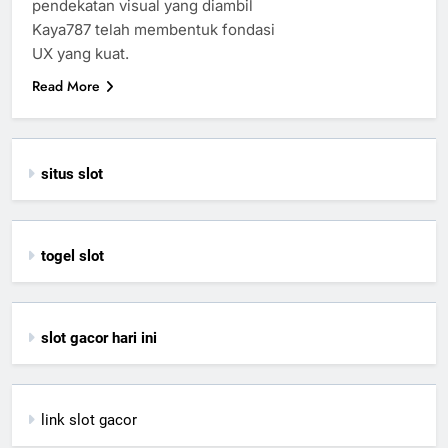
pendekatan visual yang diambil
Kaya787 telah membentuk fondasi
UX yang kuat.
Read More
situs slot
togel slot
slot gacor hari ini
link slot gacor