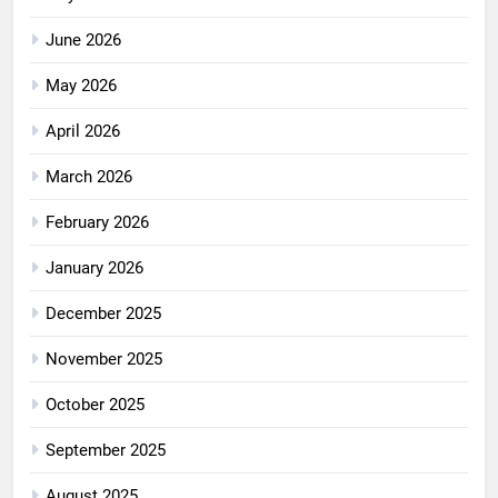
June 2026
May 2026
April 2026
March 2026
February 2026
January 2026
December 2025
November 2025
October 2025
September 2025
August 2025