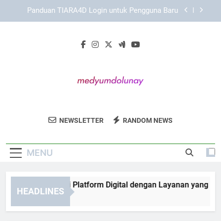
Skip
Tips Memilih Link Alternatif yang Valid dan Aman
to
content
EDWINSLOT Login Alternatif sebagai Solusi Saat
Akses Utama Bermasalah
LEBAH4D sebagai Platform Digital dengan
Layanan yang Lebih Konsisten
Panduan TIARA4D Login untuk Pengguna Baru
Tips Memilih Link Alternatif yang Valid dan Aman
Medyum Dolunay
Dapatkan Layanan Konsultasi Spiritual Di
EDWINSLOT Login Alternatif sebagai Solusi Saat
NEWSLETTER
RANDOM NEWS
Akses Utama Bermasalah
Medyum Dolunay.
MENU
BAH4D sebagai Platform Digital dengan Layanan yang Lebih 
HEADLINES
Weeks Ago