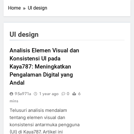
Home
UI design
UI design
Analisis Elemen Visual dan
Konsistensi UI pada
Kaya787: Meningkatkan
Pengalaman Digital yang
Andal
95a971a
1 year ago
0
6
mins
Telusuri analisis mendalam
tentang elemen visual dan
konsistensi antarmuka pengguna
(UI) di Kaya787. Artikel ini