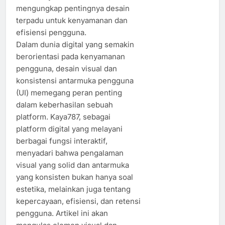
mengungkap pentingnya desain
terpadu untuk kenyamanan dan
efisiensi pengguna.
Dalam dunia digital yang semakin
berorientasi pada kenyamanan
pengguna, desain visual dan
konsistensi antarmuka pengguna
(UI) memegang peran penting
dalam keberhasilan sebuah
platform. Kaya787, sebagai
platform digital yang melayani
berbagai fungsi interaktif,
menyadari bahwa pengalaman
visual yang solid dan antarmuka
yang konsisten bukan hanya soal
estetika, melainkan juga tentang
kepercayaan, efisiensi, dan retensi
pengguna. Artikel ini akan