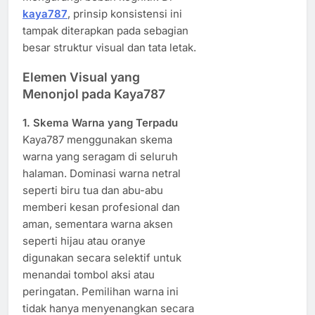
kaya787
, prinsip konsistensi ini
tampak diterapkan pada sebagian
besar struktur visual dan tata letak.
Elemen Visual yang
Menonjol pada Kaya787
1. Skema Warna yang Terpadu
Kaya787 menggunakan skema
warna yang seragam di seluruh
halaman. Dominasi warna netral
seperti biru tua dan abu-abu
memberi kesan profesional dan
aman, sementara warna aksen
seperti hijau atau oranye
digunakan secara selektif untuk
menandai tombol aksi atau
peringatan. Pemilihan warna ini
tidak hanya menyenangkan secara