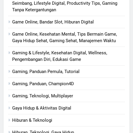
Seimbang, Lifestyle Digital, Productivity Tips, Gaming
Tanpa Ketergantungan
Game Online, Bandar Slot, Hiburan Digital
Game Online, Kesehatan Mental, Tips Bermain Game,
Gaya Hidup Sehat, Gaming Sehat, Manajemen Waktu
Gaming & Lifestyle, Kesehatan Digital, Wellness,
Pengembangan Diri, Edukasi Game
Gaming, Panduan Pemula, Tutorial
Gaming, Panduan, Champion4D
Gaming, Teknologi, Multiplayer
Gaya Hidup & Aktivitas Digital
Hiburan & Teknologi
Hiburan, Teknologi, Gaya Hidup