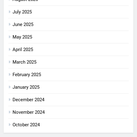
July 2025
June 2025
May 2025
April 2025
March 2025
February 2025
January 2025
December 2024
November 2024
October 2024