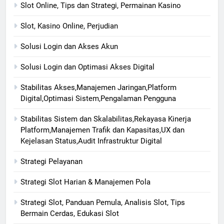
Slot Online, Tips dan Strategi, Permainan Kasino
Slot, Kasino Online, Perjudian
Solusi Login dan Akses Akun
Solusi Login dan Optimasi Akses Digital
Stabilitas Akses,Manajemen Jaringan,Platform
Digital,Optimasi Sistem,Pengalaman Pengguna
Stabilitas Sistem dan Skalabilitas,Rekayasa Kinerja
Platform,Manajemen Trafik dan Kapasitas,UX dan
Kejelasan Status,Audit Infrastruktur Digital
Strategi Pelayanan
Strategi Slot Harian & Manajemen Pola
Strategi Slot, Panduan Pemula, Analisis Slot, Tips
Bermain Cerdas, Edukasi Slot