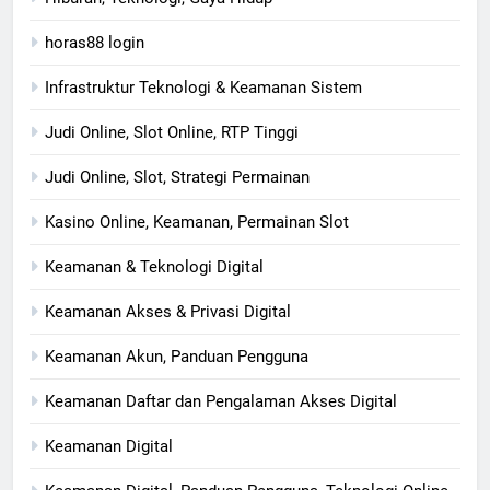
horas88 login
Infrastruktur Teknologi & Keamanan Sistem
Judi Online, Slot Online, RTP Tinggi
Judi Online, Slot, Strategi Permainan
Kasino Online, Keamanan, Permainan Slot
Keamanan & Teknologi Digital
Keamanan Akses & Privasi Digital
Keamanan Akun, Panduan Pengguna
Keamanan Daftar dan Pengalaman Akses Digital
Keamanan Digital