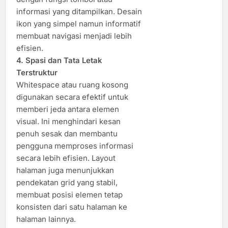
informasi yang ditampilkan. Desain
ikon yang simpel namun informatif
membuat navigasi menjadi lebih
efisien.
4. Spasi dan Tata Letak
Terstruktur
Whitespace atau ruang kosong
digunakan secara efektif untuk
memberi jeda antara elemen
visual. Ini menghindari kesan
penuh sesak dan membantu
pengguna memproses informasi
secara lebih efisien. Layout
halaman juga menunjukkan
pendekatan grid yang stabil,
membuat posisi elemen tetap
konsisten dari satu halaman ke
halaman lainnya.