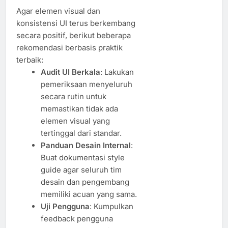
Agar elemen visual dan
konsistensi UI terus berkembang
secara positif, berikut beberapa
rekomendasi berbasis praktik
terbaik:
Audit UI Berkala
: Lakukan
pemeriksaan menyeluruh
secara rutin untuk
memastikan tidak ada
elemen visual yang
tertinggal dari standar.
Panduan Desain Internal
:
Buat dokumentasi style
guide agar seluruh tim
desain dan pengembang
memiliki acuan yang sama.
Uji Pengguna
: Kumpulkan
feedback pengguna