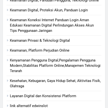
Keamanan Digital, Panduan Pengguna, Teknologi Online
Keamanan Digital, Proteksi Akun, Panduan Login
Keamanan Koneksi Internet Panduan Login Aman
Edukasi Keamanan Digital Perlindungan Akses Akun
Tips Penggunaan Jaringan
Keamanan Privasi & Teknologi Digital
Keamanan, Platform Perjudian Online
Kenyamanan Pengguna Digital,Pengalaman Pengguna
Modern,Stabilitas Platform Online,Manajemen Teknologi
Terarah
Kesehatan, Kebugaran, Gaya Hidup Sehat, Aktivitas Fisik,
Olahraga
Layanan Digital dan Konsistensi Platform
link alternatif edwinslot