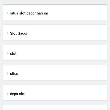
situs slot gacor hari ini
Slot Gacor
slot
situs
depo slot