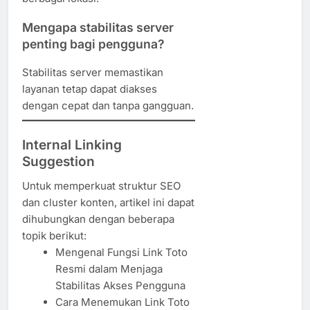
Mengapa stabilitas server
penting bagi pengguna?
Stabilitas server memastikan
layanan tetap dapat diakses
dengan cepat dan tanpa gangguan.
Internal Linking
Suggestion
Untuk memperkuat struktur SEO
dan cluster konten, artikel ini dapat
dihubungkan dengan beberapa
topik berikut:
Mengenal Fungsi Link Toto
Resmi dalam Menjaga
Stabilitas Akses Pengguna
Cara Menemukan Link Toto