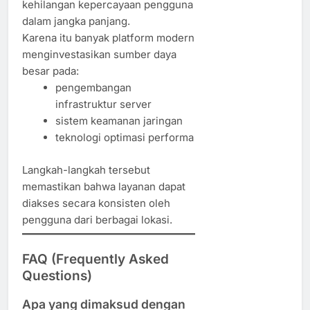
kehilangan kepercayaan pengguna
dalam jangka panjang.
Karena itu banyak platform modern
menginvestasikan sumber daya
besar pada:
pengembangan
infrastruktur server
sistem keamanan jaringan
teknologi optimasi performa
Langkah-langkah tersebut
memastikan bahwa layanan dapat
diakses secara konsisten oleh
pengguna dari berbagai lokasi.
FAQ (Frequently Asked
Questions)
Apa yang dimaksud dengan