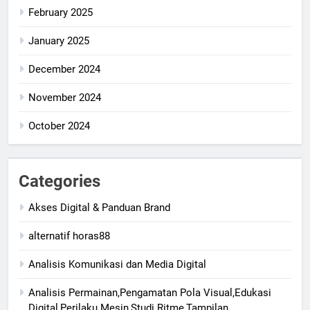
February 2025
January 2025
December 2024
November 2024
October 2024
Categories
Akses Digital & Panduan Brand
alternatif horas88
Analisis Komunikasi dan Media Digital
Analisis Permainan,Pengamatan Pola Visual,Edukasi
Digital,Perilaku Mesin,Studi Ritme,Tampilan