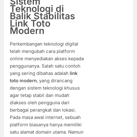
Sistem
Teknologi di
Balik Stabilitas
Link Toto
Modern
Perkembangan teknologi digital
telah mengubah cara platform
online menyediakan akses kepada
penggunanya. Salah satu contoh
yang sering dibahas adalah
link
toto modern
, yang dirancang
dengan sistem teknologi khusus
agar tetap stabil dan mudah
diakses oleh pengguna dari
berbagai perangkat dan lokasi.
Pada masa awal internet, sebuah
platform biasanya hanya memiliki
satu alamat domain utama. Namun