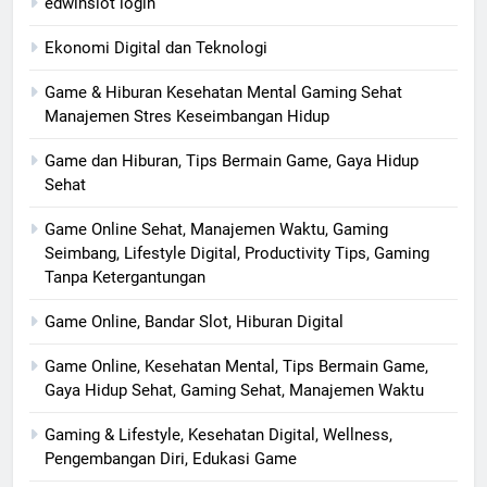
edwinslot login
Ekonomi Digital dan Teknologi
Game & Hiburan Kesehatan Mental Gaming Sehat
Manajemen Stres Keseimbangan Hidup
Game dan Hiburan, Tips Bermain Game, Gaya Hidup
Sehat
Game Online Sehat, Manajemen Waktu, Gaming
Seimbang, Lifestyle Digital, Productivity Tips, Gaming
Tanpa Ketergantungan
Game Online, Bandar Slot, Hiburan Digital
Game Online, Kesehatan Mental, Tips Bermain Game,
Gaya Hidup Sehat, Gaming Sehat, Manajemen Waktu
Gaming & Lifestyle, Kesehatan Digital, Wellness,
Pengembangan Diri, Edukasi Game