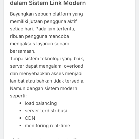
dalam Sistem Link Modern
Bayangkan sebuah platform yang
memiliki jutaan pengguna aktif
setiap hari. Pada jam tertentu,
ribuan pengguna mencoba
mengakses layanan secara
bersamaan.
Tanpa sistem teknologi yang baik,
server dapat mengalami overload
dan menyebabkan akses menjadi
lambat atau bahkan tidak tersedia.
Namun dengan sistem modern
seperti:
load balancing
server terdistribusi
CDN
monitoring real-time