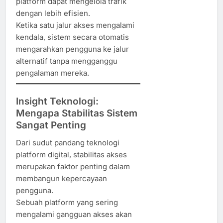
platform dapat mengelola trafik
dengan lebih efisien.
Ketika satu jalur akses mengalami
kendala, sistem secara otomatis
mengarahkan pengguna ke jalur
alternatif tanpa mengganggu
pengalaman mereka.
Insight Teknologi:
Mengapa Stabilitas Sistem
Sangat Penting
Dari sudut pandang teknologi
platform digital, stabilitas akses
merupakan faktor penting dalam
membangun kepercayaan
pengguna.
Sebuah platform yang sering
mengalami gangguan akses akan