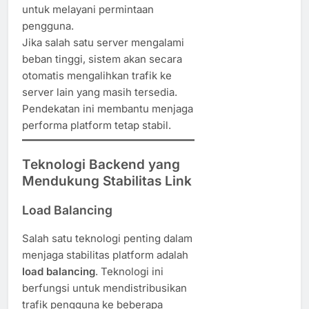
untuk melayani permintaan
pengguna.
Jika salah satu server mengalami
beban tinggi, sistem akan secara
otomatis mengalihkan trafik ke
server lain yang masih tersedia.
Pendekatan ini membantu menjaga
performa platform tetap stabil.
Teknologi Backend yang
Mendukung Stabilitas Link
Load Balancing
Salah satu teknologi penting dalam
menjaga stabilitas platform adalah
load balancing
. Teknologi ini
berfungsi untuk mendistribusikan
trafik pengguna ke beberapa