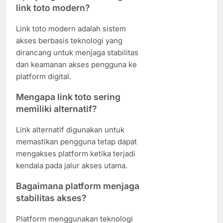
link toto modern?
Link toto modern adalah sistem
akses berbasis teknologi yang
dirancang untuk menjaga stabilitas
dan keamanan akses pengguna ke
platform digital.
Mengapa link toto sering
memiliki alternatif?
Link alternatif digunakan untuk
memastikan pengguna tetap dapat
mengakses platform ketika terjadi
kendala pada jalur akses utama.
Bagaimana platform menjaga
stabilitas akses?
Platform menggunakan teknologi