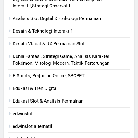
Interaktif,Strategi Observatif
Analisis Slot Digital & Psikologi Permainan
Desain & Teknologi Interaktif
Desain Visual & UX Permainan Slot
Dunia Fantasi, Strategi Game, Analisis Karakter
Pokémon, Mitologi Modern, Taktik Pertarungan
E-Sports, Perjudian Online, SBOBET
Edukasi & Tren Digital
Edukasi Slot & Analisis Permainan
edwinslot
edwinslot alternatif