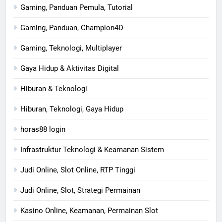
Gaming, Panduan Pemula, Tutorial
Gaming, Panduan, Champion4D
Gaming, Teknologi, Multiplayer
Gaya Hidup & Aktivitas Digital
Hiburan & Teknologi
Hiburan, Teknologi, Gaya Hidup
horas88 login
Infrastruktur Teknologi & Keamanan Sistem
Judi Online, Slot Online, RTP Tinggi
Judi Online, Slot, Strategi Permainan
Kasino Online, Keamanan, Permainan Slot