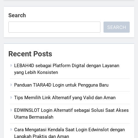
Search
SEARCH
Recent Posts
LEBAH4D sebagai Platform Digital dengan Layanan
yang Lebih Konsisten
Panduan TIARA4D Login untuk Pengguna Baru
Tips Memilih Link Alternatif yang Valid dan Aman
EDWINSLOT Login Alternatif sebagai Solusi Saat Akses
Utama Bermasalah
Cara Mengatasi Kendala Saat Login Edwinslot dengan
Langkah Praktis dan Aman