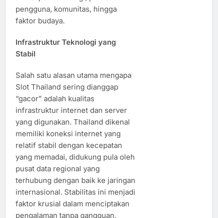
pengguna, komunitas, hingga
faktor budaya.
Infrastruktur Teknologi yang
Stabil
Salah satu alasan utama mengapa
Slot Thailand sering dianggap
“gacor” adalah kualitas
infrastruktur internet dan server
yang digunakan. Thailand dikenal
memiliki koneksi internet yang
relatif stabil dengan kecepatan
yang memadai, didukung pula oleh
pusat data regional yang
terhubung dengan baik ke jaringan
internasional. Stabilitas ini menjadi
faktor krusial dalam menciptakan
pengalaman tanpa gangguan.