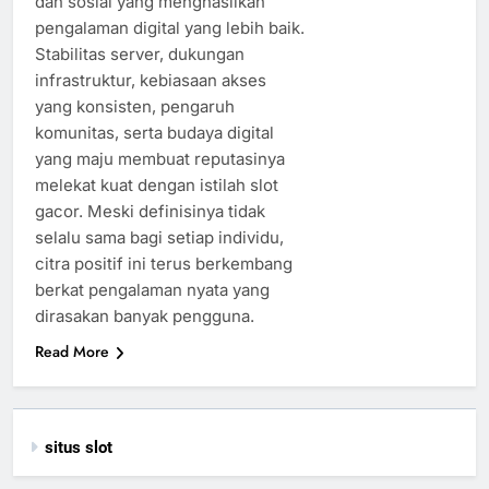
dan sosial yang menghasilkan
pengalaman digital yang lebih baik.
Stabilitas server, dukungan
infrastruktur, kebiasaan akses
yang konsisten, pengaruh
komunitas, serta budaya digital
yang maju membuat reputasinya
melekat kuat dengan istilah slot
gacor. Meski definisinya tidak
selalu sama bagi setiap individu,
citra positif ini terus berkembang
berkat pengalaman nyata yang
dirasakan banyak pengguna.
Read More
situs slot