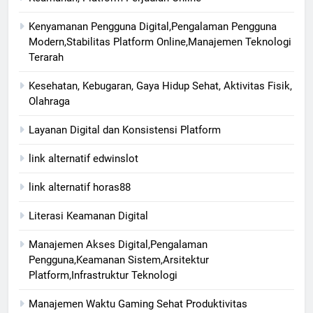
Kenyamanan Pengguna Digital,Pengalaman Pengguna
Modern,Stabilitas Platform Online,Manajemen Teknologi
Terarah
Kesehatan, Kebugaran, Gaya Hidup Sehat, Aktivitas Fisik,
Olahraga
Layanan Digital dan Konsistensi Platform
link alternatif edwinslot
link alternatif horas88
Literasi Keamanan Digital
Manajemen Akses Digital,Pengalaman
Pengguna,Keamanan Sistem,Arsitektur
Platform,Infrastruktur Teknologi
Manajemen Waktu Gaming Sehat Produktivitas