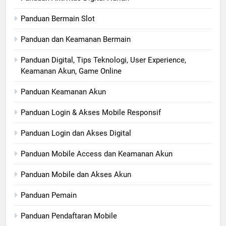
Panduan Bermain Slot
Panduan dan Keamanan Bermain
Panduan Digital, Tips Teknologi, User Experience,
Keamanan Akun, Game Online
Panduan Keamanan Akun
Panduan Login & Akses Mobile Responsif
Panduan Login dan Akses Digital
Panduan Mobile Access dan Keamanan Akun
Panduan Mobile dan Akses Akun
Panduan Pemain
Panduan Pendaftaran Mobile