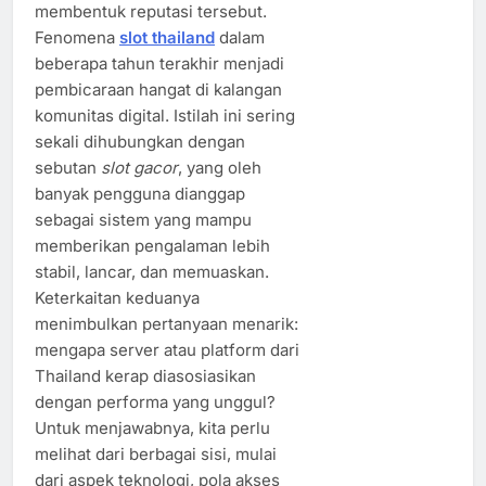
membentuk reputasi tersebut.
Fenomena
slot thailand
dalam
beberapa tahun terakhir menjadi
pembicaraan hangat di kalangan
komunitas digital. Istilah ini sering
sekali dihubungkan dengan
sebutan
slot gacor
, yang oleh
banyak pengguna dianggap
sebagai sistem yang mampu
memberikan pengalaman lebih
stabil, lancar, dan memuaskan.
Keterkaitan keduanya
menimbulkan pertanyaan menarik:
mengapa server atau platform dari
Thailand kerap diasosiasikan
dengan performa yang unggul?
Untuk menjawabnya, kita perlu
melihat dari berbagai sisi, mulai
dari aspek teknologi, pola akses