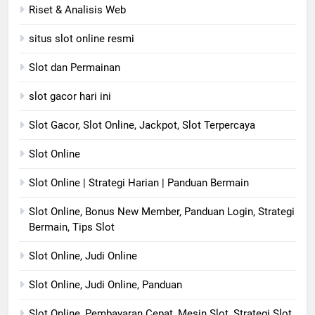
Riset & Analisis Web
situs slot online resmi
Slot dan Permainan
slot gacor hari ini
Slot Gacor, Slot Online, Jackpot, Slot Terpercaya
Slot Online
Slot Online | Strategi Harian | Panduan Bermain
Slot Online, Bonus New Member, Panduan Login, Strategi
Bermain, Tips Slot
Slot Online, Judi Online
Slot Online, Judi Online, Panduan
Slot Online, Pembayaran Cepat, Mesin Slot, Strategi Slot