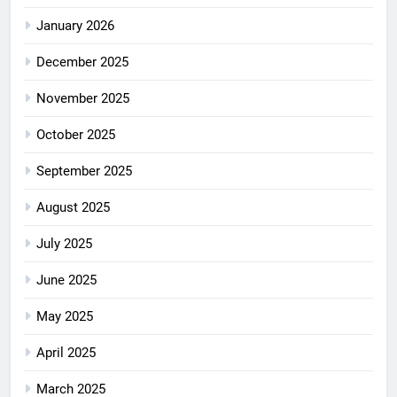
January 2026
December 2025
November 2025
October 2025
September 2025
August 2025
July 2025
June 2025
May 2025
April 2025
March 2025