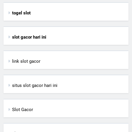
togel slot
slot gacor hari ini
link slot gacor
situs slot gacor hari ini
Slot Gacor