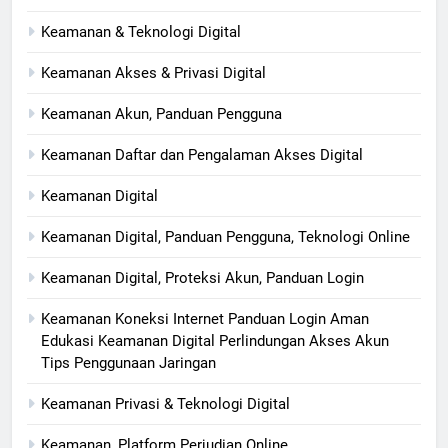
Keamanan & Teknologi Digital
Keamanan Akses & Privasi Digital
Keamanan Akun, Panduan Pengguna
Keamanan Daftar dan Pengalaman Akses Digital
Keamanan Digital
Keamanan Digital, Panduan Pengguna, Teknologi Online
Keamanan Digital, Proteksi Akun, Panduan Login
Keamanan Koneksi Internet Panduan Login Aman
Edukasi Keamanan Digital Perlindungan Akses Akun
Tips Penggunaan Jaringan
Keamanan Privasi & Teknologi Digital
Keamanan, Platform Perjudian Online