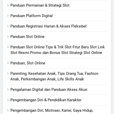
Panduan Permainan & Strategi Slot
Panduan Platform Digital
Panduan Registrasi Harian & Akses Fleksibel
Panduan Slot Online
Panduan Slot Online Tips & Trik Slot Fitur Baru Slot Link
Slot Resmi Promo dan Bonus Slot Strategi Slot Online
Panduan, Slot Online
Parenting, Kesehatan Anak, Tips Orang Tua, Fashion
Anak, Perkembangan Anak, Life Skills Anak
Pengalaman Digital dan Panduan Akses Akun
Pengembangan Diri & Pendidikan Karakter
Pengembangan Diri, Motivasi, Karier, Gaya Hidup,