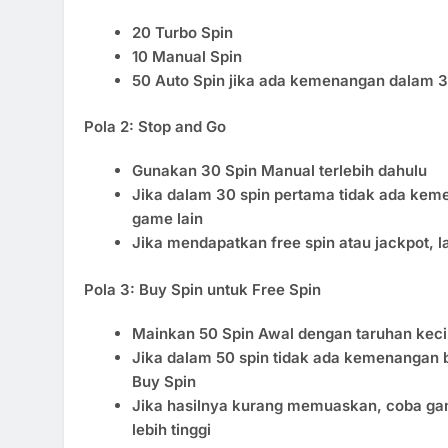
20 Turbo Spin
10 Manual Spin
50 Auto Spin jika ada kemenangan dalam 3
Pola 2: Stop and Go
Gunakan 30 Spin Manual terlebih dahulu
Jika dalam 30 spin pertama tidak ada kem
game lain
Jika mendapatkan free spin atau jackpot, 
Pola 3: Buy Spin untuk Free Spin
Mainkan 50 Spin Awal dengan taruhan keci
Jika dalam 50 spin tidak ada kemenangan b
Buy Spin
Jika hasilnya kurang memuaskan, coba ga
lebih tinggi