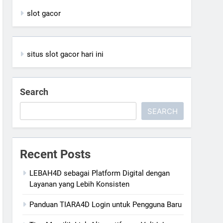
slot gacor
situs slot gacor hari ini
Search
SEARCH
Recent Posts
LEBAH4D sebagai Platform Digital dengan
Layanan yang Lebih Konsisten
Panduan TIARA4D Login untuk Pengguna Baru