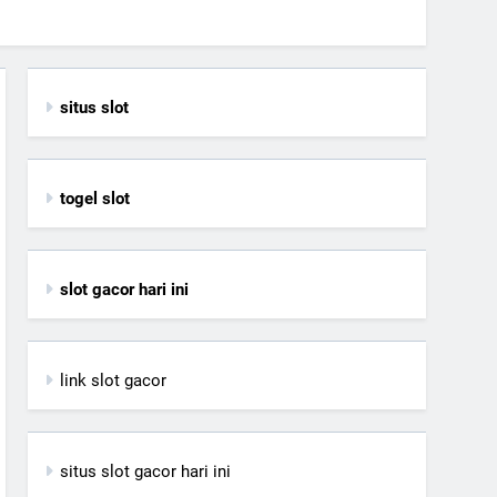
situs slot
togel slot
slot gacor hari ini
link slot gacor
situs slot gacor hari ini