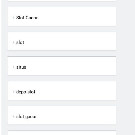
Slot Gacor
slot
situs
depo slot
slot gacor