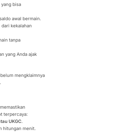
 yang bisa
saldo awal bermain.
dari kekalahan
ain tanpa
an yang Anda ajak
belum mengklaimnya
.
 memastikan
lot terpercaya:
atau UKGC
.
 hitungan menit.