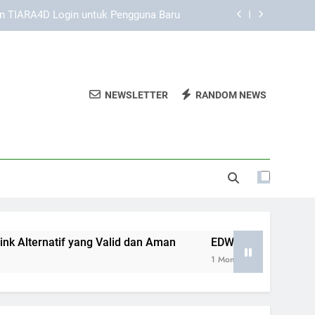
n TIARA4D Login untuk Pengguna Baru
ih Link Alternatif yang Valid dan Aman
i Solusi Saat Akses Utama Bermasalah
NEWSLETTER
RANDOM NEWS
 dengan Layanan yang Lebih Konsisten
n TIARA4D Login untuk Pengguna Baru
ih Link Alternatif yang Valid dan Aman
i Solusi Saat Akses Utama Bermasalah
tif yang Valid dan Aman
EDWINSLOT Login Alternatif se
1 Month Ago