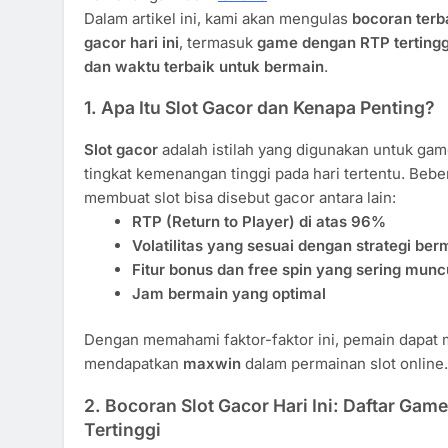
Dalam artikel ini, kami akan mengulas
bocoran terba
gacor hari ini
, termasuk
game dengan RTP tertinggi,
dan waktu terbaik untuk bermain
.
1. Apa Itu Slot Gacor dan Kenapa Penting?
Slot gacor
adalah istilah yang digunakan untuk gam
tingkat kemenangan tinggi pada hari tertentu. Bebe
membuat slot bisa disebut gacor antara lain:
RTP (Return to Player) di atas 96%
Volatilitas yang sesuai dengan strategi ber
Fitur bonus dan free spin yang sering munc
Jam bermain yang optimal
Dengan memahami faktor-faktor ini, pemain dapat
mendapatkan
maxwin
dalam permainan slot online.
2. Bocoran Slot Gacor Hari Ini: Daftar Ga
Tertinggi