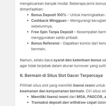
mengeluarkan banyak modal. Beberapa jenis bonus
dimanfaatkan:
Bonus Deposit 100%
– Untuk meningkatkan 
Cashback Mingguan
– Mengurangi kerugian 
sebelumnya.
Free Spin Tanpa Deposit
– Kesempatan berm
menggunakan saldo pribadi.
Bonus Referensi
– Dapatkan komisi dari tem
bermain.
Namun, selalu baca
syarat dan ketentuan bonus
se
agar tidak terjebak dalam aturan turnover yang sulit
6. Bermain di Situs Slot Gacor Terpercaya
Pilihlah situs slot yang memiliki
lisensi resmi
untuk
keamanan dan kenyamanan bermain
. Ciri situs s
Memiliki lisensi resmi
dari
MGA, PAGCOR, 
Transaksi deposit dan withdraw cepat
dalam